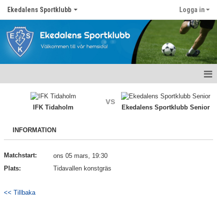
Ekedalens Sportklubb
Logga in
Hem
vs
IFK Tidaholm
Ekedalens Sportklubb Senior
Våra lag
INFORMATION
Om föreningen
Nyheter
Matchstart:
ons 05 mars, 19:30
Plats:
Tidavallen konstgräs
Kontakt
<< Tillbaka
Föreningskalender