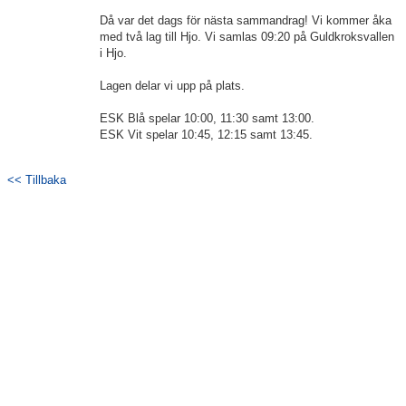
Matcher
Då var det dags för nästa sammandrag! Vi kommer åka
med två lag till Hjo. Vi samlas 09:20 på Guldkroksvallen
Drive in-bingo
i Hjo.
Giff-cupen
Lagen delar vi upp på plats.
Dokument
ESK Blå spelar 10:00, 11:30 samt 13:00.
ESK Vit spelar 10:45, 12:15 samt 13:45.
Bildgalleri
<< Tillbaka