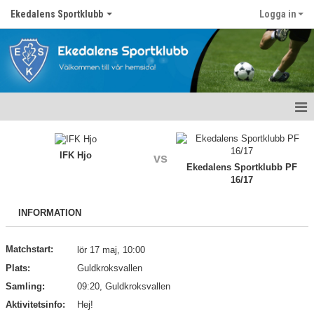
Ekedalens Sportklubb
Logga in
Hem
IFK Hjo
vs
Våra lag
Ekedalens Sportklubb PF
16/17
Om föreningen
INFORMATION
Nyheter
Matchstart:
lör 17 maj, 10:00
Kontakt
Plats:
Guldkroksvallen
Föreningskalender
Samling:
09:20, Guldkroksvallen
Aktivitetsinfo:
Hej!