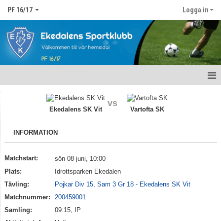
PF 16/17
Logga in
Hem
vs
Ekedalens SK Vit
Vartofta SK
Nyheter
INFORMATION
Kalender
Matcher
Matchstart:
sön 08 juni, 10:00
Plats:
Idrottsparken Ekedalen
Truppen
Tävling:
Pojkar Div 15, Sam 3 Gr 18 - Ekedalens SK Vit
Matchnummer:
200459001
Bildgalleri
Samling:
09:15, IP
Dokument