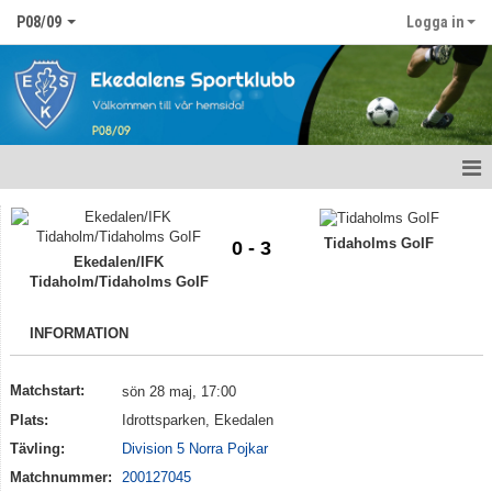
P08/09
Logga in
Hem
Tidaholms GoIF
0 - 3
Nyheter
Ekedalen/IFK
Tidaholm/Tidaholms GoIF
Kalender
INFORMATION
Matcher
Matchstart:
sön 28 maj, 17:00
Truppen
Plats:
Idrottsparken, Ekedalen
Bildgalleri
Tävling:
Division 5 Norra Pojkar
Matchnummer:
200127045
Dokument