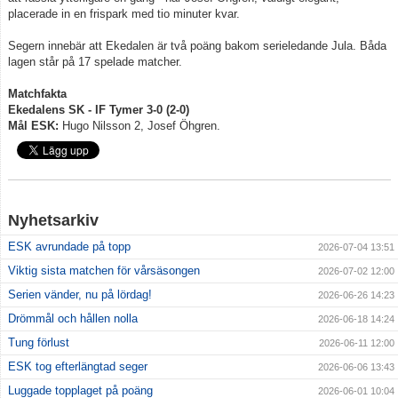
placerade in en frispark med tio minuter kvar.
Segern innebär att Ekedalen är två poäng bakom serieledande Jula. Båda
lagen står på 17 spelade matcher.
Matchfakta
Ekedalens SK - IF Tymer 3-0 (2-0)
Mål ESK:
Hugo Nilsson 2, Josef Öhgren.
Nyhetsarkiv
ESK avrundade på topp
2026-07-04 13:51
Viktig sista matchen för vårsäsongen
2026-07-02 12:00
Serien vänder, nu på lördag!
2026-06-26 14:23
Drömmål och hållen nolla
2026-06-18 14:24
Tung förlust
2026-06-11 12:00
ESK tog efterlängtad seger
2026-06-06 13:43
Luggade topplaget på poäng
2026-06-01 10:04