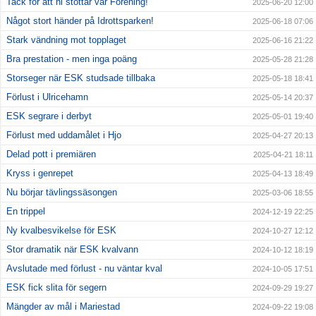
Tack för att ni stöttar vår Förening!
2025-06-20 12:00
Något stort händer på Idrottsparken!
2025-06-18 07:06
Stark vändning mot topplaget
2025-06-16 21:22
Bra prestation - men inga poäng
2025-05-28 21:28
Storseger när ESK studsade tillbaka
2025-05-18 18:41
Förlust i Ulricehamn
2025-05-14 20:37
ESK segrare i derbyt
2025-05-01 19:40
Förlust med uddamålet i Hjo
2025-04-27 20:13
Delad pott i premiären
2025-04-21 18:11
Kryss i genrepet
2025-04-13 18:49
Nu börjar tävlingssäsongen
2025-03-06 18:55
En trippel
2024-12-19 22:25
Ny kvalbesvikelse för ESK
2024-10-27 12:12
Stor dramatik när ESK kvalvann
2024-10-12 18:19
Avslutade med förlust - nu väntar kval
2024-10-05 17:51
ESK fick slita för segern
2024-09-29 19:27
Mängder av mål i Mariestad
2024-09-22 19:08