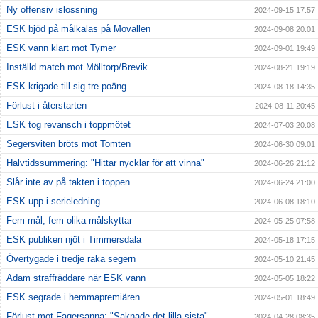
Ny offensiv islossning
2024-09-15 17:57
ESK bjöd på målkalas på Movallen
2024-09-08 20:01
ESK vann klart mot Tymer
2024-09-01 19:49
Inställd match mot Mölltorp/Brevik
2024-08-21 19:19
ESK krigade till sig tre poäng
2024-08-18 14:35
Förlust i återstarten
2024-08-11 20:45
ESK tog revansch i toppmötet
2024-07-03 20:08
Segersviten bröts mot Tomten
2024-06-30 09:01
Halvtidssummering: "Hittar nycklar för att vinna"
2024-06-26 21:12
Slår inte av på takten i toppen
2024-06-24 21:00
ESK upp i serieledning
2024-06-08 18:10
Fem mål, fem olika målskyttar
2024-05-25 07:58
ESK publiken njöt i Timmersdala
2024-05-18 17:15
Övertygade i tredje raka segern
2024-05-10 21:45
Adam straffräddare när ESK vann
2024-05-05 18:22
ESK segrade i hemmapremiären
2024-05-01 18:49
Förlust mot Fagersanna: "Saknade det lilla sista"
2024-04-28 08:35