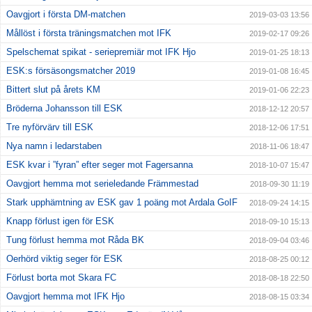
Oavgjort i första DM-matchen
2019-03-03 13:56
Mållöst i första träningsmatchen mot IFK
2019-02-17 09:26
Spelschemat spikat - seriepremiär mot IFK Hjo
2019-01-25 18:13
ESK:s försäsongsmatcher 2019
2019-01-08 16:45
Bittert slut på årets KM
2019-01-06 22:23
Bröderna Johansson till ESK
2018-12-12 20:57
Tre nyförvärv till ESK
2018-12-06 17:51
Nya namn i ledarstaben
2018-11-06 18:47
ESK kvar i ”fyran” efter seger mot Fagersanna
2018-10-07 15:47
Oavgjort hemma mot serieledande Främmestad
2018-09-30 11:19
Stark upphämtning av ESK gav 1 poäng mot Ardala GoIF
2018-09-24 14:15
Knapp förlust igen för ESK
2018-09-10 15:13
Tung förlust hemma mot Råda BK
2018-09-04 03:46
Oerhörd viktig seger för ESK
2018-08-25 00:12
Förlust borta mot Skara FC
2018-08-18 22:50
Oavgjort hemma mot IFK Hjo
2018-08-15 03:34