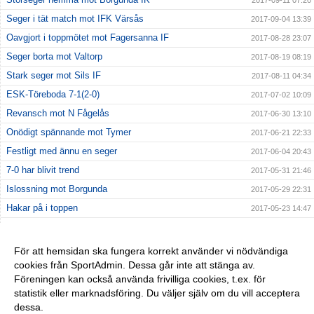
2017-09-11 07:20
Seger i tät match mot IFK Värsås
2017-09-04 13:39
Oavgjort i toppmötet mot Fagersanna IF
2017-08-28 23:07
Seger borta mot Valtorp
2017-08-19 08:19
Stark seger mot Sils IF
2017-08-11 04:34
ESK-Töreboda 7-1(2-0)
2017-07-02 10:09
Revansch mot N Fågelås
2017-06-30 13:10
Onödigt spännande mot Tymer
2017-06-21 22:33
Festligt med ännu en seger
2017-06-04 20:43
7-0 har blivit trend
2017-05-31 21:46
Islossning mot Borgunda
2017-05-29 22:31
Hakar på i toppen
2017-05-23 14:47
Tillbaka som vinnare
2017-05-13 18:18
Ett fall bakåt
2017-05-11 21:31
För att hemsidan ska fungera korrekt använder vi nödvändiga
cookies från SportAdmin. Dessa går inte att stänga av.
Nu har det lossnat
2017-05-04 21:40
Föreningen kan också använda frivilliga cookies, t.ex. för
Tung premiärhelg
2017-04-27 19:06
statistik eller marknadsföring. Du väljer själv om du vill acceptera
dessa.