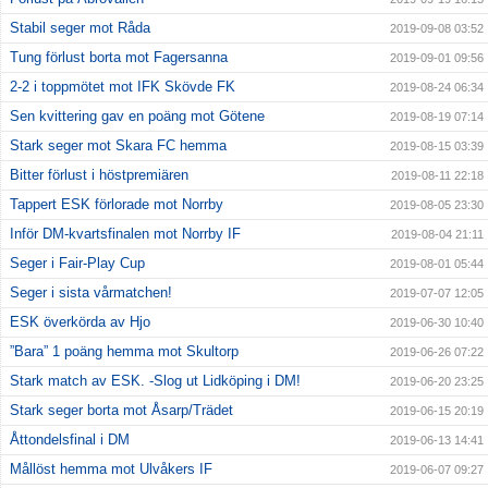
Stabil seger mot Råda
2019-09-08 03:52
Tung förlust borta mot Fagersanna
2019-09-01 09:56
2-2 i toppmötet mot IFK Skövde FK
2019-08-24 06:34
Sen kvittering gav en poäng mot Götene
2019-08-19 07:14
Stark seger mot Skara FC hemma
2019-08-15 03:39
Bitter förlust i höstpremiären
2019-08-11 22:18
Tappert ESK förlorade mot Norrby
2019-08-05 23:30
Inför DM-kvartsfinalen mot Norrby IF
2019-08-04 21:11
Seger i Fair-Play Cup
2019-08-01 05:44
Seger i sista vårmatchen!
2019-07-07 12:05
ESK överkörda av Hjo
2019-06-30 10:40
”Bara” 1 poäng hemma mot Skultorp
2019-06-26 07:22
Stark match av ESK. -Slog ut Lidköping i DM!
2019-06-20 23:25
Stark seger borta mot Åsarp/Trädet
2019-06-15 20:19
Åttondelsfinal i DM
2019-06-13 14:41
Mållöst hemma mot Ulvåkers IF
2019-06-07 09:27