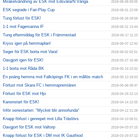
Mirakelvändning av ESK mot Edsvära/N Vånga
2018-08-08 09:05
ESK segrade i Fair-Play Cup
2018-08-01 22:58
Tung förlust för ESK!
2018-06-26 09:58
1-1 mot Fagersanna IF
2018-06-21 13:44
Tung eftermiddag för ESK i Främmestad
2018-06-17 11:10
Kryss igen på hemmaplan!
2018-06-07 12:42
Seger för ESK borta mot Vara!
2018-06-02 02:51
Oavgjort igen för ESK!
2018-05-27 16:48
1-1 borta mot Råda BK
2018-05-19 23:32
En poäng hemma mot Falköpings FK i en mållös match
2018-05-13 18:03
Förlust mot Skara FC i hemmapremiären
2018-05-06 09:47
Förlust för ESK mot Hjo
2018-04-29 22:13
Kanonstart för ESK!
2018-04-14 22:55
Inför seriestarten: "Mycket blir annorlunda"
2018-04-12 21:28
Knapp förlust i genrepet mot Lilla Träslövs
2018-04-10 06:51
Oavgjort för ESK mot Valtorp
2018-04-03 07:15
Knapp förlust för ESK i DM mot IK Gauthiod
2018-03-29 07:12