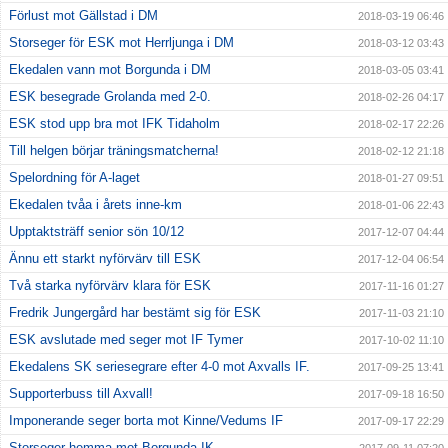
Förlust mot Gällstad i DM
2018-03-19 06:46
Storseger för ESK mot Herrljunga i DM
2018-03-12 03:43
Ekedalen vann mot Borgunda i DM
2018-03-05 03:41
ESK besegrade Grolanda med 2-0.
2018-02-26 04:17
ESK stod upp bra mot IFK Tidaholm
2018-02-17 22:26
Till helgen börjar träningsmatcherna!
2018-02-12 21:18
Spelordning för A-laget
2018-01-27 09:51
Ekedalen tvåa i årets inne-km
2018-01-06 22:43
Upptaktsträff senior sön 10/12
2017-12-07 04:44
Ännu ett starkt nyförvärv till ESK
2017-12-04 06:54
Två starka nyförvärv klara för ESK
2017-11-16 01:27
Fredrik Jungergård har bestämt sig för ESK
2017-11-03 21:10
ESK avslutade med seger mot IF Tymer
2017-10-02 11:10
Ekedalens SK seriesegrare efter 4-0 mot Axvalls IF.
2017-09-25 13:41
Supporterbuss till Axvall!
2017-09-18 16:50
Imponerande seger borta mot Kinne/Vedums IF
2017-09-17 22:29
Storseger hemma mot Borgunda IK