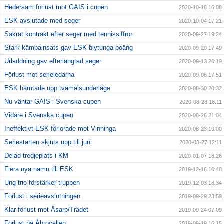
Hedersam förlust mot GAIS i cupen
2020-10-18 16:08
ESK avslutade med seger
2020-10-04 17:21
Säkrat kontrakt efter seger med tennissiffror
2020-09-27 19:24
Stark kämpainsats gav ESK blytunga poäng
2020-09-20 17:49
Urladdning gav efterlängtad seger
2020-09-13 20:19
Förlust mot serieledarna
2020-09-06 17:51
ESK hämtade upp tvåmålsunderläge
2020-08-30 20:32
Nu väntar GAIS i Svenska cupen
2020-08-28 16:11
Vidare i Svenska cupen
2020-08-26 21:04
Ineffektivt ESK förlorade mot Vinninga
2020-08-23 19:00
Seriestarten skjuts upp till juni
2020-03-27 12:11
Delad tredjeplats i KM
2020-01-07 18:26
Flera nya namn till ESK
2019-12-16 10:48
Ung trio förstärker truppen
2019-12-03 18:34
Förlust i serieavslutningen
2019-09-29 23:59
Klar förlust mot Åsarp/Trädet
2019-09-24 07:09
Förlust på Åbrovallen
2019-09-19 16:15