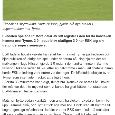
Kontakt
Ekedalens skyttekung, Hugo Nilsson, gjorde två nya strutar i
segermatchen mot Tymer.
Ekedalen spelade ut stora delar av sitt register i den första halvleken
hemma mot Tymer. 2-0 i paus blev slutligen 3-0 när ESK tog sin
trettonde seger i seriespelet.
ESK lade in högsta växeln från start hemma mot Tymer på fredagen och
bjöd publiken på riktigt bra spel under de första 45. Nog hjälpte det att
målkungen Hugo Nilsson gjorde 1-0 redan i den andra minuten. Samme
Nilsson utökade sedan till 2-0 efter en halvtimme - men i ärlighetens namn
borde ESK:s ledning varit större vid det laget. De blåklädda sköljde över
Tymer som inte hade mycket att säga till om.
- Första 35 minuterna var riktigt, riktigt bra. Kanske de bästa i år. Utöver
fler mål var det inte mycket som vi kunde ha gjort bättre, konstaterade
ESK-tränaren Jesper Carlman.
Matchen bytte sedan karaktär i den andra halvleken. Ekedalen kom inte
upp i samma nivå, och Tymer fick äga mer boll. Dock utan att komma till
några egentliga målchanser. Istället var det ESK som skulle få målnätet
att rassla ytterligare en gång - när Josef Öhgren, väldigt elegant,