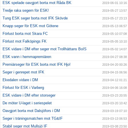
ESK spelade oavgjort borta mot Råda BK
2019-06-01 10:16
Tredje raka segern för ESK!
2019-05-27 13:57
Tung ESK seger borta mot IFK Skövde
2019-05-17 23:13
Knapp seger för ESK mot Götene
2019-05-13 06:57
Förlust borta mot Skara FC
2019-05-10 07:08
Förlust mot Falköpings FK
2019-05-05 10:10
ESK vidare i DM efter seger mot Trollhättans BoIS
2019-05-02 14:07
ESK vann i hemmapremiären
2019-04-27 08:38
Premiärseger för ESK borta mot IFK Hjo!
2019-04-20 00:26
Seger i genrepet mot IFK
2019-04-15 06:56
Ekedalen vidare i DM
2019-04-12 01:21
Förlust för ESK i Varberg
2019-04-06 16:08
ESK vidare i DM efter storseger
2019-03-23 20:55
De möter U-laget i seriespelet
2019-03-20 10:42
Oavgjort borta mot Dalsjöfors i DM
2019-03-19 07:10
Seger i träningsmatchen mot TG&IF
2019-03-13 06:53
Stabil seger mot Mullsjö IF
2019-03-08 23:50