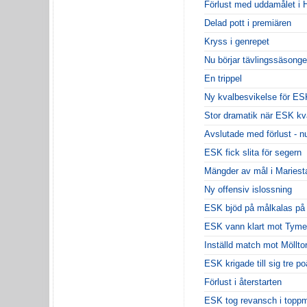
Förlust med uddamålet i 
Delad pott i premiären
Kryss i genrepet
Nu börjar tävlingssäsong
En trippel
Ny kvalbesvikelse för ES
Stor dramatik när ESK kv
Avslutade med förlust - n
ESK fick slita för segern
Mängder av mål i Mariest
Ny offensiv islossning
ESK bjöd på målkalas på
ESK vann klart mot Tyme
Inställd match mot Möllto
ESK krigade till sig tre p
Förlust i återstarten
ESK tog revansch i toppm