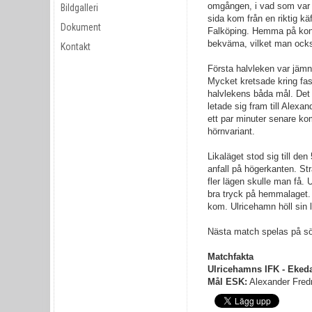
omgången, i vad som var 
Bildgalleri
sida kom från en riktig kä
Dokument
Falköping. Hemma på kon
bekväma, vilket man ock
Kontakt
Första halvleken var jämn
Mycket kretsade kring fas
halvlekens båda mål. Det f
letade sig fram till Alex
ett par minuter senare kom
hörnvariant.
Likaläget stod sig till de
anfall på högerkanten. St
fler lägen skulle man få
bra tryck på hemmalaget. 
kom. Ulricehamn höll sin
Nästa match spelas på s
Matchfakta
Ulricehamns IFK - Ekeda
Mål ESK:
Alexander Fred