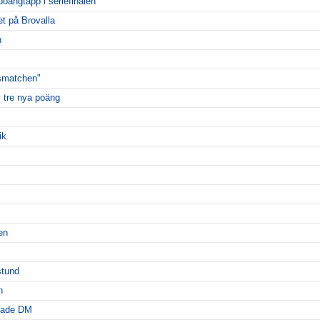
poängtapp i seriefinalen
t på Brovalla
n
msmatchen"
 tre nya poäng
ik
en
stund
n
dade DM