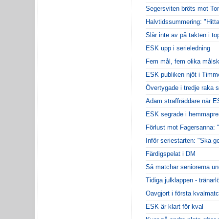
Segersviten bröts mot To
Halvtidssummering: "Hittar
Slår inte av på takten i t
ESK upp i serieledning
Fem mål, fem olika målsk
ESK publiken njöt i Timm
Övertygade i tredje raka 
Adam straffräddare när 
ESK segrade i hemmapre
Förlust mot Fagersanna: "
Inför seriestarten: "Ska ge
Färdigspelat i DM
Så matchar seniorerna un
Tidiga julklappen - tränarl
Oavgjort i första kvalmat
ESK är klart för kval