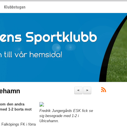
Klubbstugan
icehamn
<
>
kom den andra
 med 1-2 borta mot
Fredrik Jungergårds ESK fick se
sig besegrade med 1-2 i
Ulricehamn.
Falköpings FK i förra