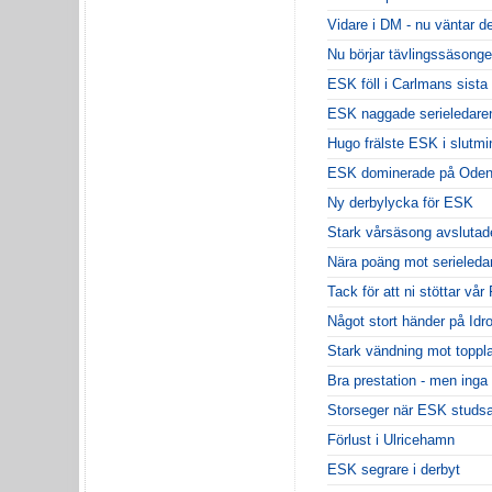
Vidare i DM - nu väntar d
Nu börjar tävlingssäsong
ESK föll i Carlmans sista
ESK naggade serieledare
Hugo frälste ESK i slutmi
ESK dominerade på Oden
Ny derbylycka för ESK
Stark vårsäsong avslutade
Nära poäng mot serieleda
Tack för att ni stöttar vår
Något stort händer på Idr
Stark vändning mot toppl
Bra prestation - men inga
Storseger när ESK studsa
Förlust i Ulricehamn
ESK segrare i derbyt