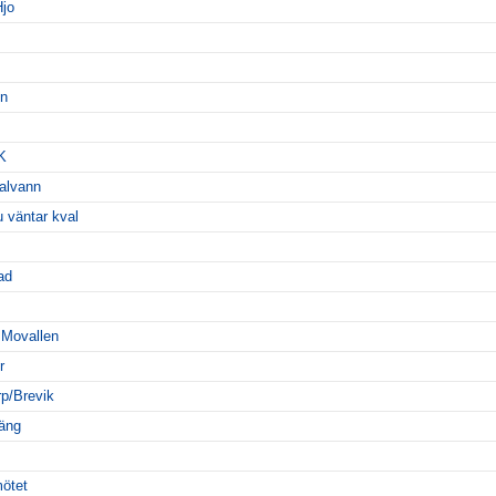
Hjo
en
K
alvann
u väntar kval
ad
 Movallen
r
rp/Brevik
oäng
ötet