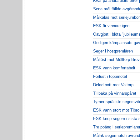
Kvar på andra plats efter 
Sena mål fällde avgörande
Målkalas mot seriejumbo
ESK är vinnare igen
Oavgjort i blöta "jubileu
Gedigen kämpainsats gav
Seger i höstpremiären
Mållöst mot Mölltorp-Brev
ESK vann komfortabelt
Förlust i toppmötet
Delad pott mot Valtorp
Tillbaka på vinnarspåret
Tymer spräckte segersvit
ESK vann stort mot Tibro
ESK knep segern i sista 
Tre poäng i seriepremiäre
Målrik segermatch avrun