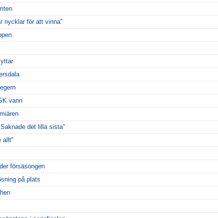
mten
 nycklar för att vinna"
oppen
yttar
ersdala
segern
ESK vann
miären
Saknade det lilla sista"
 allt"
der försäsongen
ösning på plats
chen