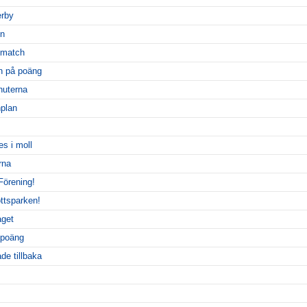
erby
en
 match
n på poäng
nuterna
plan
s i moll
rna
 Förening!
ottsparken!
aget
 poäng
de tillbaka