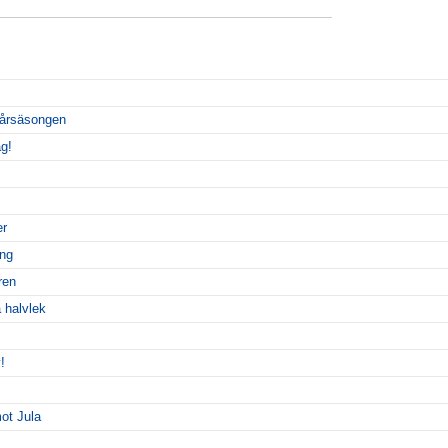
vårsäsongen
ag!
er
äng
ren
 halvlek
!
ot Jula