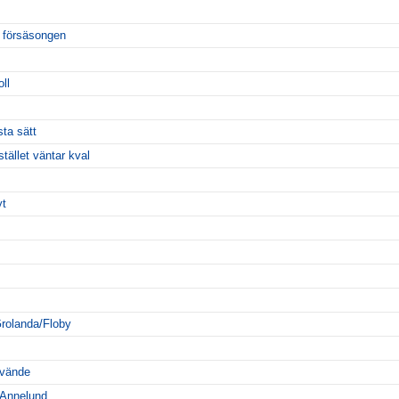
t försäsongen
ll
ta sätt
stället väntar kval
yt
rolanda/Floby
 vände
 Annelund