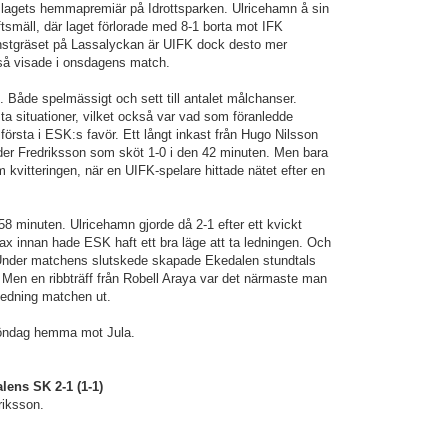
lagets hemmapremiär på Idrottsparken. Ulricehamn å sin
ftsmäll, där laget förlorade med 8-1 borta mot IFK
stgräset på Lassalyckan är UIFK dock desto mer
så visade i onsdagens match.
. Både spelmässigt och sett till antalet målchanser.
ta situationer, vilket också var vad som föranledde
örsta i ESK:s favör. Ett långt inkast från Hugo Nilsson
ander Fredriksson som sköt 1-0 i den 42 minuten. Men bara
 kvitteringen, när en UIFK-spelare hittade nätet efter en
n 58 minuten. Ulricehamn gjorde då 2-1 efter ett kvickt
rax innan hade ESK haft ett bra läge att ta ledningen. Och
. Under matchens slutskede skapade Ekedalen stundtals
Men en ribbträff från Robell Araya var det närmaste man
 ledning matchen ut.
öndag hemma mot Jula.
lens SK 2-1 (1-1)
riksson.