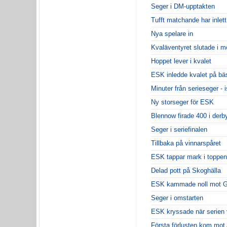
Seger i DM-upptakten
Tufft matchande har inlet
Nya spelare in
Kvaläventyret slutade i mo
Hoppet lever i kvalet
ESK inledde kvalet på bäs
Minuter från serieseger - i
Ny storseger för ESK
Blennow firade 400 i derb
Seger i seriefinalen
Tillbaka på vinnarspåret
ESK tappar mark i toppen
Delad pott på Skoghälla
ESK kammade noll mot G
Seger i omstarten
ESK kryssade när serien
Första förlusten kom mot