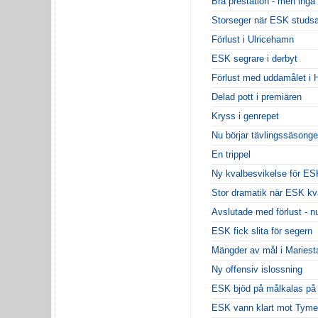
Bra prestation - men inga
Storseger när ESK studsa
Förlust i Ulricehamn
ESK segrare i derbyt
Förlust med uddamålet i 
Delad pott i premiären
Kryss i genrepet
Nu börjar tävlingssäsong
En trippel
Ny kvalbesvikelse för ES
Stor dramatik när ESK kv
Avslutade med förlust - n
ESK fick slita för segern
Mängder av mål i Mariest
Ny offensiv islossning
ESK bjöd på målkalas på
ESK vann klart mot Tyme