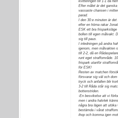
kvitteringen till 1-1 då h
Efter målet är det gansk
vassaste chansen i mitte
parad.
I den 30:e minuten är det 
efter en hörna rakar Jonath
ESK ett bra frisparksläge
bollen till egen målvakt. 
sig till paus.
I inledningen på andra ha
igenom, men målvakten rä
till 2-2, då en Rådaspelare
runt eget straffområde. 1
frispark utanför straffomr
för ESK!
Resten av matchen försök
försvarar sig väl och dom 
tryck och anfallen blir kor
3-2 till Råda står sig mat
bottenstriden.
-En besvikelse att vi förl
men i andra halvlek känns 
några bra lägen att utöka v
bestämda i vårat straffomr
ihop och komma igen mot 