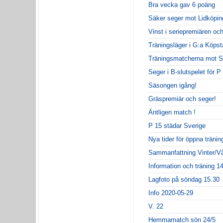
Bra vecka gav 6 poäng
Säker seger mot Lidköpin
Vinst i seriepremiären oc
Träningsläger i G:a Köpst
Träningsmatcherna mot S
Seger i B-slutspelet för P
Säsongen igång!
Gräspremiär och seger!
Äntligen match !
P 15 städar Sverige
Nya tider för öppna träni
Sammanfattning Vinter/Vå
Information och träning 
Lagfoto på söndag 15.30
Info 2020-05-29
V. 22
Hemmamatch sön 24/5