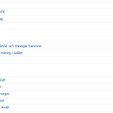
IFK
ag
rsås och träningar framöver.
räning i stället.
Giff
l
 morgon
set
 ikväll