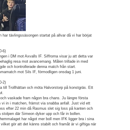
har tävlingssäsongen startat på allvar då vi har börjat
0-6)
en i DM mot Axvalls IF. Siffrorna visar ju att detta var
behaglig resa mot avancemang. Målen trillade in med
de och kontrollerade denna match från start.
mamatch mot Sils IF, förmodligen onsdag 1 juni.
0-2)
ka till Trollhättan och möta Halvorstorp på konstgräs. Ett
ut.
och vaskade fram någon bra chans. Ju längre första
vi in i matchen, främst via snabba anfall. Just vid ett
l oss efter 22 min då Rasmus slet sig loss på kanten och
a stolpen där Simeon dyker upp och får in bollen.
hemmalaget har något mer boll men IFK ligger bra i sina
 vilket gör att det känns stabilt och framåt är vi giftiga när