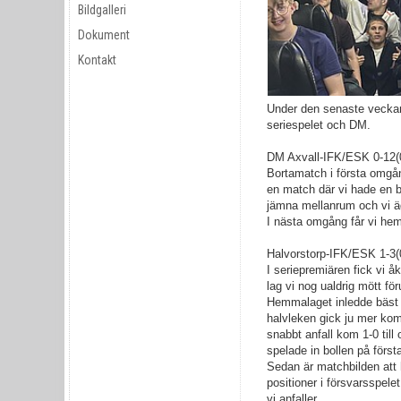
Bildgalleri
Dokument
Kontakt
Under den senaste veckan 
seriespelet och DM.
DM Axvall-IFK/ESK 0-12(
Bortamatch i första omgång
en match där vi hade en 
jämna mellanrum och vi äg
I nästa omgång får vi hem
Halvorstorp-IFK/ESK 1-3(
I seriepremiären fick vi å
lag vi nog ualdrig mött för
Hemmalaget inledde bäst 
halvleken gick ju mer kom 
snabbt anfall kom 1-0 til
spelade in bollen på först
Sedan är matchbilden att 
positioner i försvarsspelet
vi anfaller.