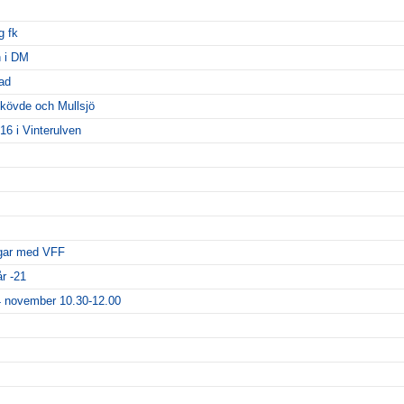
g fk
h i DM
ad
kövde och Mullsjö
 16 i Vinterulven
ngar med VFF
r -21
14 november 10.30-12.00