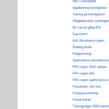
Info i coronatider
Uppdatering konstgräset
Träning på konstgräset
Vårgårdacupen samlingst
Ny cup på gång 8/3!
Cup-silver!
Info Ulricehamn-cupen.
Ändring ikväll
Klädprovning!
Spelschema ulricehamns
FFK-cupen 2020 spelad
FFK-cupen info
FFK-cupen spelschema kl
Futsalstart, info mm.
Fairplayavslutning
Futsal bokat!
Träningsläger 2020 bokat!