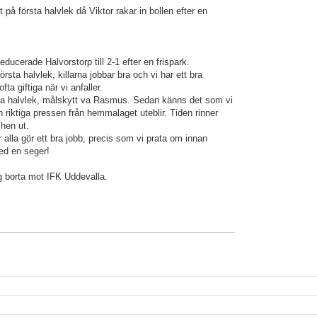
t på första halvlek då Viktor rakar in bollen efter en
educerade Halvorstorp till 2-1 efter en frispark.
sta halvlek, killarna jobbar bra och vi har ett bra
fta giftiga när vi anfaller.
dra halvlek, målskytt va Rasmus. Sedan känns det som vi
n riktiga pressen från hemmalaget uteblir. Tiden rinner
chen ut.
r alla gör ett bra jobb, precis som vi prata om innan
d en seger!
 borta mot IFK Uddevalla.