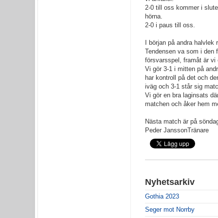
2-0 till oss kommer i slute
hörna.
2-0 i paus till oss.
I början på andra halvlek r
Tendensen va som i den för
försvarsspel, framåt är vi o
Vi gör 3-1 i mitten på an
har kontroll på det och de
iväg och 3-1 står sig mat
Vi gör en bra laginsats dä
matchen och åker hem me
Nästa match är på söndag
Peder Jansson
Tränare
Nyhetsarkiv
Gothia 2023
Seger mot Norrby