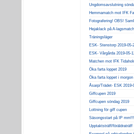
Ungdomsavslutning sönda
Hemmamatch mot IFK Fal
Fotografering! OBS! Sam
Hejaklack på A-lagsmatch
Träningsläger
ESK- Stenstorp 2019-05-
ESK- Vårgårda 2019-05-1
Matchen mot IFK Tidahol
Öka farta loppet 2019
Öka farta loppet i morgon
Åsarp/Trädet- ESK 2019-
Giffcupen 2019
Giffcupen söndag 2019
Lottning för giff cupen
Säsongsstart på IP mm!!!
Upptaktsträff/föräldraträff
Exempel på erbjudanden 