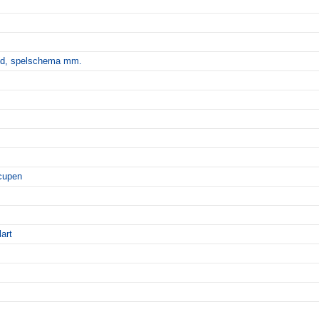
id, spelschema mm.
cupen
art