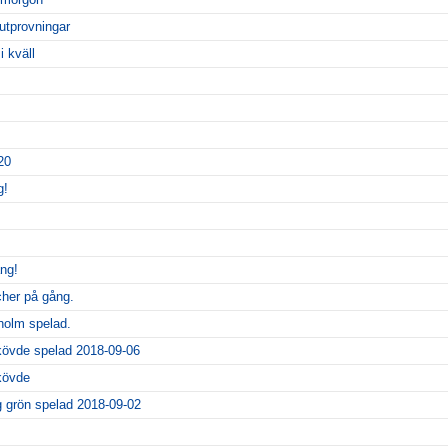
utprovningar
i kväll
20
g!
ng!
her på gång.
holm spelad.
vde spelad 2018-09-06
kövde
 grön spelad 2018-09-02