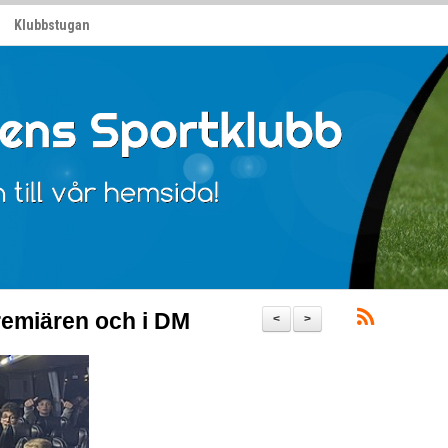
Klubbstugan
premiären och i DM
<
>