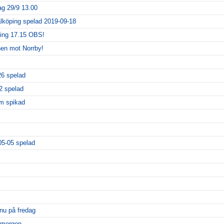
g 29/9 13.00
köping spelad 2019-09-18
ling 17.15 OBS!
en mot Norrby!
26 spelad
2 spelad
m spikad
05-05 spelad
 nu på fredag
imorgon