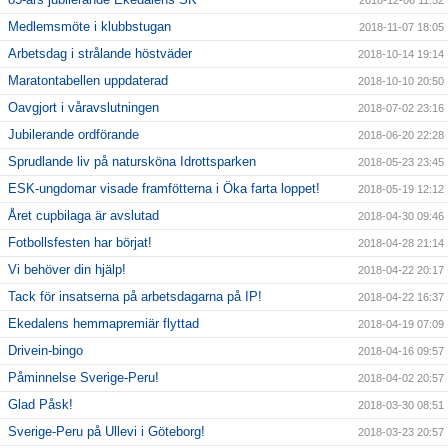
2018-12-06 11:52
Medlemsmöte i klubbstugan
2018-11-07 18:05
Arbetsdag i strålande höstväder
2018-10-14 19:14
Maratontabellen uppdaterad
2018-10-10 20:50
Oavgjort i våravslutningen
2018-07-02 23:16
Jubilerande ordförande
2018-06-20 22:28
Sprudlande liv på natursköna Idrottsparken
2018-05-23 23:45
ESK-ungdomar visade framfötterna i Öka farta loppet!
2018-05-19 12:12
Året cupbilaga är avslutad
2018-04-30 09:46
Fotbollsfesten har börjat!
2018-04-28 21:14
Vi behöver din hjälp!
2018-04-22 20:17
Tack för insatserna på arbetsdagarna på IP!
2018-04-22 16:37
Ekedalens hemmapremiär flyttad
2018-04-19 07:09
Drivein-bingo
2018-04-16 09:57
Påminnelse Sverige-Peru!
2018-04-02 20:57
Glad Påsk!
2018-03-30 08:51
Sverige-Peru på Ullevi i Göteborg!
2018-03-23 20:57