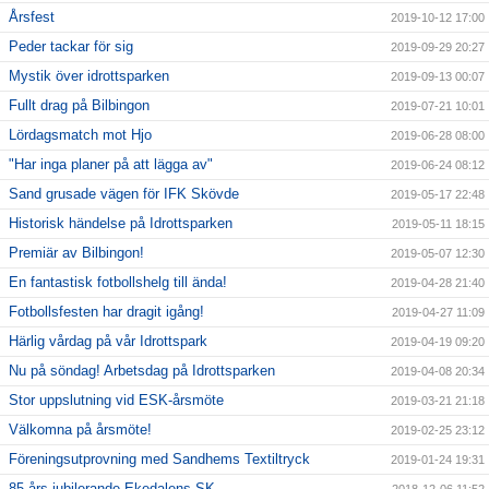
Årsfest
2019-10-12 17:00
Peder tackar för sig
2019-09-29 20:27
Mystik över idrottsparken
2019-09-13 00:07
Fullt drag på Bilbingon
2019-07-21 10:01
Lördagsmatch mot Hjo
2019-06-28 08:00
"Har inga planer på att lägga av"
2019-06-24 08:12
Sand grusade vägen för IFK Skövde
2019-05-17 22:48
Historisk händelse på Idrottsparken
2019-05-11 18:15
Premiär av Bilbingon!
2019-05-07 12:30
En fantastisk fotbollshelg till ända!
2019-04-28 21:40
Fotbollsfesten har dragit igång!
2019-04-27 11:09
Härlig vårdag på vår Idrottspark
2019-04-19 09:20
Nu på söndag! Arbetsdag på Idrottsparken
2019-04-08 20:34
Stor uppslutning vid ESK-årsmöte
2019-03-21 21:18
Välkomna på årsmöte!
2019-02-25 23:12
Föreningsutprovning med Sandhems Textiltryck
2019-01-24 19:31
85-års jubilerande Ekedalens SK