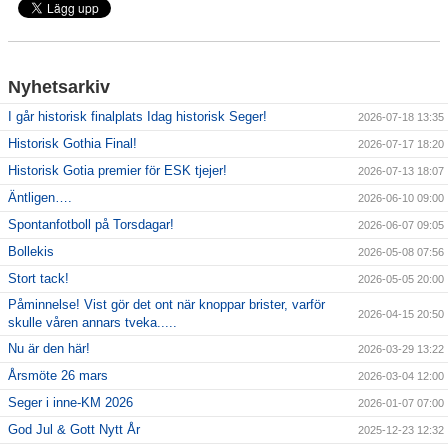
Matcher
Drive in-bingo
Nyhetsarkiv
Giff-cupen
I går historisk finalplats Idag historisk Seger!
2026-07-18 13:35
Dokument
Historisk Gothia Final!
2026-07-17 18:20
Historisk Gotia premier för ESK tjejer!
2026-07-13 18:07
Bildgalleri
Äntligen….
2026-06-10 09:00
Spontanfotboll på Torsdagar!
2026-06-07 09:05
Bollekis
2026-05-08 07:56
Stort tack!
2026-05-05 20:00
Påminnelse! Vist gör det ont när knoppar brister, varför
2026-04-15 20:50
skulle våren annars tveka.....
Nu är den här!
2026-03-29 13:22
Årsmöte 26 mars
2026-03-04 12:00
Seger i inne-KM 2026
2026-01-07 07:00
God Jul & Gott Nytt År
2025-12-23 12:32