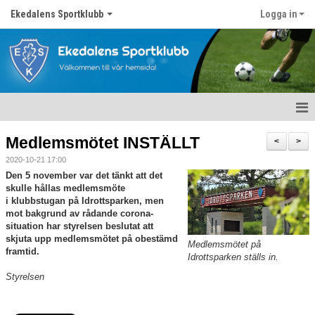
Ekedalens Sportklubb
Logga in
Hem
Medlemsmötet INSTÄLLT
<
>
2020-10-21 17:00
Våra lag
Den 5 november var det tänkt att det
skulle hållas medlemsmöte
Om föreningen
i klubbstugan på Idrottsparken, men
mot bakgrund av rådande corona-
Nyheter
situation har styrelsen beslutat att
skjuta upp medlemsmötet på obestämd
Medlemsmötet på
framtid.
Kontakt
Idrottsparken ställs in.
Styrelsen
Föreningskalender