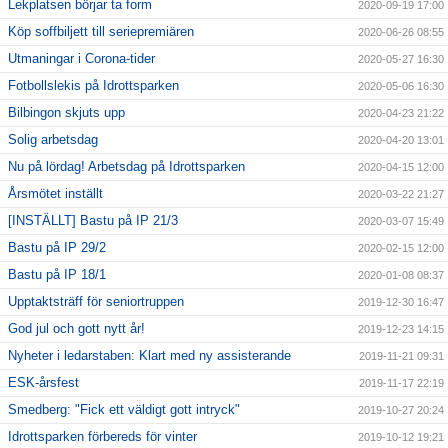
Lekplatsen börjar ta form
2020-09-19 17:00
Köp soffbiljett till seriepremiären
2020-06-26 08:55
Utmaningar i Corona-tider
2020-05-27 16:30
Fotbollslekis på Idrottsparken
2020-05-06 16:30
Bilbingon skjuts upp
2020-04-23 21:22
Solig arbetsdag
2020-04-20 13:01
Nu på lördag! Arbetsdag på Idrottsparken
2020-04-15 12:00
Årsmötet inställt
2020-03-22 21:27
[INSTÄLLT] Bastu på IP 21/3
2020-03-07 15:49
Bastu på IP 29/2
2020-02-15 12:00
Bastu på IP 18/1
2020-01-08 08:37
Upptaktsträff för seniortruppen
2019-12-30 16:47
God jul och gott nytt år!
2019-12-23 14:15
Nyheter i ledarstaben: Klart med ny assisterande
2019-11-21 09:31
ESK-årsfest
2019-11-17 22:19
Smedberg: "Fick ett väldigt gott intryck"
2019-10-27 20:24
Idrottsparken förbereds för vinter
2019-10-12 19:21