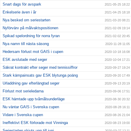
Snart dags för avspark
2021-05-25 18:22
Enkelserie även i år
2021-04-25 18:18
Nya besked om seriestarten
2021-03-20 08:21
Nyförvärv på målvaktspositionen
2021-02-09 19:14
Spikad spelordning för norra fyran
2021-02-02 20:45
Nya namn till nästa säsong
2020-11-28 11:05
Hedersam förlust mot GAIS i cupen
2020-10-18 16:08
ESK avslutade med seger
2020-10-04 17:21
Säkrat kontrakt efter seger med tennissiffror
2020-09-27 19:24
Stark kämpainsats gav ESK blytunga poäng
2020-09-20 17:49
Urladdning gav efterlängtad seger
2020-09-13 20:19
Förlust mot serieledarna
2020-09-06 17:51
ESK hämtade upp tvåmålsunderläge
2020-08-30 20:32
Nu väntar GAIS i Svenska cupen
2020-08-28 16:11
Vidare i Svenska cupen
2020-08-26 21:04
Ineffektivt ESK förlorade mot Vinninga
2020-08-23 19:00
Seriestarten skjuts upp till juni
2020-03-27 12:11