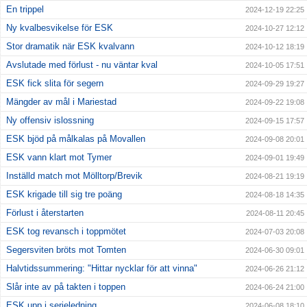
En trippel
2024-12-19 22:25
Ny kvalbesvikelse för ESK
2024-10-27 12:12
Stor dramatik när ESK kvalvann
2024-10-12 18:19
Avslutade med förlust - nu väntar kval
2024-10-05 17:51
ESK fick slita för segern
2024-09-29 19:27
Mängder av mål i Mariestad
2024-09-22 19:08
Ny offensiv islossning
2024-09-15 17:57
ESK bjöd på målkalas på Movallen
2024-09-08 20:01
ESK vann klart mot Tymer
2024-09-01 19:49
Inställd match mot Mölltorp/Brevik
2024-08-21 19:19
ESK krigade till sig tre poäng
2024-08-18 14:35
Förlust i återstarten
2024-08-11 20:45
ESK tog revansch i toppmötet
2024-07-03 20:08
Segersviten bröts mot Tomten
2024-06-30 09:01
Halvtidssummering: "Hittar nycklar för att vinna"
2024-06-26 21:12
Slår inte av på takten i toppen
2024-06-24 21:00
ESK upp i serieledning
2024-06-08 18:10