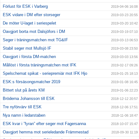
Förlust för ESK i Varberg
2019-04-06 16:08
ESK vidare i DM efter storseger
2019-03-23 20:55
De möter U-laget i seriespelet
2019-03-20 10:42
Oavgjort borta mot Dalsjöfors i DM
2019-03-19 07:10
Seger i träningsmatchen mot TG&IF
2019-03-13 06:53
Stabil seger mot Mullsjö IF
2019-03-08 23:50
Oavgjort i första DM-matchen
2019-03-03 13:56
Mållöst i första träningsmatchen mot IFK
2019-02-17 09:26
Spelschemat spikat - seriepremiär mot IFK Hjo
2019-01-25 18:13
ESK:s försäsongsmatcher 2019
2019-01-08 16:45
Bittert slut på årets KM
2019-01-06 22:23
Bröderna Johansson till ESK
2018-12-12 20:57
Tre nyförvärv till ESK
2018-12-06 17:51
Nya namn i ledarstaben
2018-11-06 18:47
ESK kvar i ”fyran” efter seger mot Fagersanna
2018-10-07 15:47
Oavgjort hemma mot serieledande Främmestad
2018-09-30 11:19