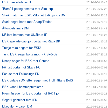
ESK överkörda av Hjo
2019-06-30 10:40
”Bara” 1 poäng hemma mot Skultorp
2019-06-26 07:22
Stark match av ESK. -Slog ut Lidköping i DM!
2019-06-20 23:25
Stark seger borta mot Åsarp/Trädet
2019-06-15 20:19
Åttondelsfinal i DM
2019-06-13 14:41
Mållöst hemma mot Ulvåkers IF
2019-06-07 09:27
ESK spelade oavgjort borta mot Råda BK
2019-06-01 10:16
Tredje raka segern för ESK!
2019-05-27 13:57
Tung ESK seger borta mot IFK Skövde
2019-05-17 23:13
Knapp seger för ESK mot Götene
2019-05-13 06:57
Förlust borta mot Skara FC
2019-05-10 07:08
Förlust mot Falköpings FK
2019-05-05 10:10
ESK vidare i DM efter seger mot Trollhättans BoIS
2019-05-02 14:07
ESK vann i hemmapremiären
2019-04-27 08:38
Premiärseger för ESK borta mot IFK Hjo!
2019-04-20 00:26
Seger i genrepet mot IFK
2019-04-15 06:56
Ekedalen vidare i DM
2019-04-12 01:21