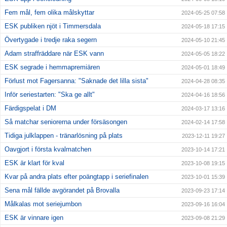
Fem mål, fem olika målskyttar
2024-05-25 07:58
ESK publiken njöt i Timmersdala
2024-05-18 17:15
Övertygade i tredje raka segern
2024-05-10 21:45
Adam straffräddare när ESK vann
2024-05-05 18:22
ESK segrade i hemmapremiären
2024-05-01 18:49
Förlust mot Fagersanna: "Saknade det lilla sista"
2024-04-28 08:35
Inför seriestarten: "Ska ge allt"
2024-04-16 18:56
Färdigspelat i DM
2024-03-17 13:16
Så matchar seniorerna under försäsongen
2024-02-14 17:58
Tidiga julklappen - tränarlösning på plats
2023-12-11 19:27
Oavgjort i första kvalmatchen
2023-10-14 17:21
ESK är klart för kval
2023-10-08 19:15
Kvar på andra plats efter poängtapp i seriefinalen
2023-10-01 15:39
Sena mål fällde avgörandet på Brovalla
2023-09-23 17:14
Målkalas mot seriejumbon
2023-09-16 16:04
ESK är vinnare igen
2023-09-08 21:29