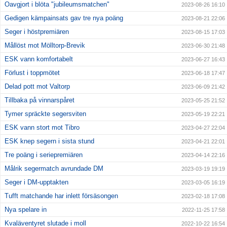
Oavgjort i blöta "jubileumsmatchen"
2023-08-26 16:10
Gedigen kämpainsats gav tre nya poäng
2023-08-21 22:06
Seger i höstpremiären
2023-08-15 17:03
Mållöst mot Mölltorp-Brevik
2023-06-30 21:48
ESK vann komfortabelt
2023-06-27 16:43
Förlust i toppmötet
2023-06-18 17:47
Delad pott mot Valtorp
2023-06-09 21:42
Tillbaka på vinnarspåret
2023-05-25 21:52
Tymer spräckte segersviten
2023-05-19 22:21
ESK vann stort mot Tibro
2023-04-27 22:04
ESK knep segern i sista stund
2023-04-21 22:01
Tre poäng i seriepremiären
2023-04-14 22:16
Målrik segermatch avrundade DM
2023-03-19 19:19
Seger i DM-upptakten
2023-03-05 16:19
Tufft matchande har inlett försäsongen
2023-02-18 17:08
Nya spelare in
2022-11-25 17:58
Kvaläventyret slutade i moll
2022-10-22 16:54