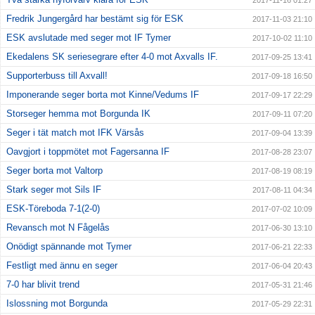
2017-11-16 01:27
Fredrik Jungergård har bestämt sig för ESK
2017-11-03 21:10
ESK avslutade med seger mot IF Tymer
2017-10-02 11:10
Ekedalens SK seriesegrare efter 4-0 mot Axvalls IF.
2017-09-25 13:41
Supporterbuss till Axvall!
2017-09-18 16:50
Imponerande seger borta mot Kinne/Vedums IF
2017-09-17 22:29
Storseger hemma mot Borgunda IK
2017-09-11 07:20
Seger i tät match mot IFK Värsås
2017-09-04 13:39
Oavgjort i toppmötet mot Fagersanna IF
2017-08-28 23:07
Seger borta mot Valtorp
2017-08-19 08:19
Stark seger mot Sils IF
2017-08-11 04:34
ESK-Töreboda 7-1(2-0)
2017-07-02 10:09
Revansch mot N Fågelås
2017-06-30 13:10
Onödigt spännande mot Tymer
2017-06-21 22:33
Festligt med ännu en seger
2017-06-04 20:43
7-0 har blivit trend
2017-05-31 21:46
Islossning mot Borgunda
2017-05-29 22:31