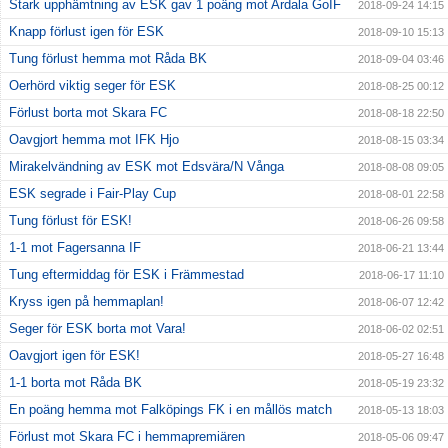
Stark upphämtning av ESK gav 1 poäng mot Ardala GoIF
2018-09-24 14:15
Knapp förlust igen för ESK
2018-09-10 15:13
Tung förlust hemma mot Råda BK
2018-09-04 03:46
Oerhörd viktig seger för ESK
2018-08-25 00:12
Förlust borta mot Skara FC
2018-08-18 22:50
Oavgjort hemma mot IFK Hjo
2018-08-15 03:34
Mirakelvändning av ESK mot Edsvära/N Vånga
2018-08-08 09:05
ESK segrade i Fair-Play Cup
2018-08-01 22:58
Tung förlust för ESK!
2018-06-26 09:58
1-1 mot Fagersanna IF
2018-06-21 13:44
Tung eftermiddag för ESK i Främmestad
2018-06-17 11:10
Kryss igen på hemmaplan!
2018-06-07 12:42
Seger för ESK borta mot Vara!
2018-06-02 02:51
Oavgjort igen för ESK!
2018-05-27 16:48
1-1 borta mot Råda BK
2018-05-19 23:32
En poäng hemma mot Falköpings FK i en mållös match
2018-05-13 18:03
Förlust mot Skara FC i hemmapremiären
2018-05-06 09:47