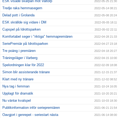
ESK visade skärpan mot Valtorp
2022-05-25 21:30
Tredje raka hemmasegern
2022-05-14 08:21
Delad pott i Grolanda
2022-05-08 20:24
ESK skrällde sig vidare i DM
2022-05-05 18:11
Cupspel på Idrottsparken
2022-05-02 22:11
Komfortabel seger i "riktiga" hemmapremiären
2022-04-28 21:33
SeriePremiär på Idrottsparken
2022-04-27 23:18
Tre poäng i premiären
2022-04-18 20:27
Träningsläger i Varberg
2022-04-15 10:00
Spelordningen klar för 2022
2022-02-09 18:08
Simon blir assisterande tränare
2021-12-15 21:37
Klart med ny tränare
2021-12-02 08:52
Nya tag i femman
2021-10-24 16:05
Upplagt för dramatik
2021-10-20 20:21
Nu väntar kvalspel
2021-10-03 18:30
Publikinformation inför seriepremiären
2021-06-21 21:54
Oavgjort i genrepet - seriestart nästa
2021-06-14 08:00