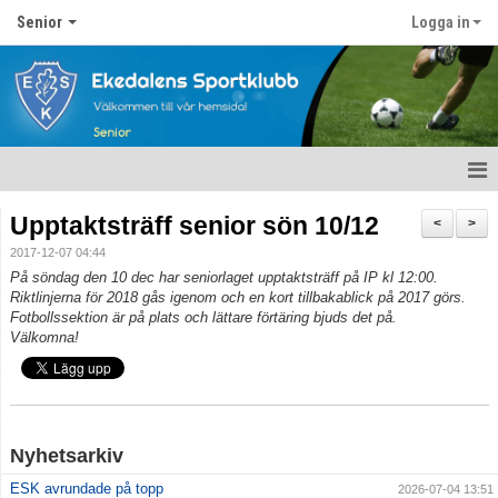
Senior
Logga in
Hem
Upptaktsträff senior sön 10/12
<
>
2017-12-07 04:44
Nyheter
På söndag den 10 dec har seniorlaget upptaktsträff på IP kl 12:00.
Riktlinjerna för 2018 gås igenom och en kort tillbakablick på 2017 görs.
Kalender
Fotbollssektion är på plats och lättare förtäring bjuds det på.
Välkomna!
Matcher
Ekedalens sk seniortrupp
Bildgalleri
Nyhetsarkiv
ESK avrundade på topp
2026-07-04 13:51
Dokument