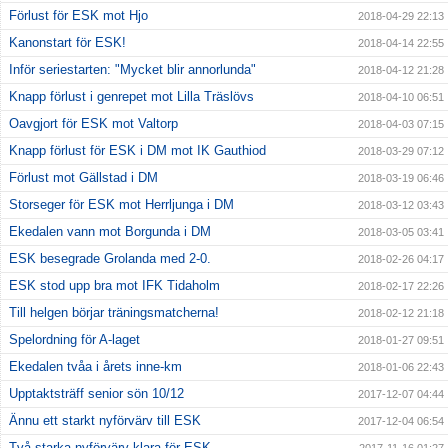
Förlust för ESK mot Hjo
2018-04-29 22:13
Kanonstart för ESK!
2018-04-14 22:55
Inför seriestarten: "Mycket blir annorlunda"
2018-04-12 21:28
Knapp förlust i genrepet mot Lilla Träslövs
2018-04-10 06:51
Oavgjort för ESK mot Valtorp
2018-04-03 07:15
Knapp förlust för ESK i DM mot IK Gauthiod
2018-03-29 07:12
Förlust mot Gällstad i DM
2018-03-19 06:46
Storseger för ESK mot Herrljunga i DM
2018-03-12 03:43
Ekedalen vann mot Borgunda i DM
2018-03-05 03:41
ESK besegrade Grolanda med 2-0.
2018-02-26 04:17
ESK stod upp bra mot IFK Tidaholm
2018-02-17 22:26
Till helgen börjar träningsmatcherna!
2018-02-12 21:18
Spelordning för A-laget
2018-01-27 09:51
Ekedalen tvåa i årets inne-km
2018-01-06 22:43
Upptaktsträff senior sön 10/12
2017-12-07 04:44
Ännu ett starkt nyförvärv till ESK
2017-12-04 06:54
Två starka nyförvärv klara för ESK