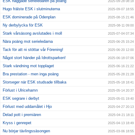
ESK naggade serieledaren på poäng
2025-09-28 08:18
Hugo frälste ESK i slutminuterna
2025-09-07 18:55
ESK dominerade på Odenplan
2025-08-15 21:46
Ny derbylycka för ESK
2025-08-11 09:00
Stark vårsäsong avslutades i moll
2025-07-04 07:34
Nära poäng mot serieledarna
2025-06-25 15:24
Tack för att ni stöttar vår Förening!
2025-06-20 12:00
Något stort händer på Idrottsparken!
2025-06-18 07:06
Stark vändning mot topplaget
2025-06-16 21:22
Bra prestation - men inga poäng
2025-05-28 21:28
Storseger när ESK studsade tillbaka
2025-05-18 18:41
Förlust i Ulricehamn
2025-05-14 20:37
ESK segrare i derbyt
2025-05-01 19:40
Förlust med uddamålet i Hjo
2025-04-27 20:13
Delad pott i premiären
2025-04-21 18:11
Kryss i genrepet
2025-04-13 18:49
Nu börjar tävlingssäsongen
2025-03-06 18:55