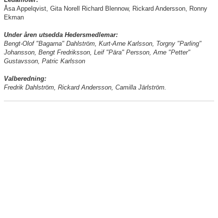
Utmärkelser
Åsa Appelqvist, Gita Norell Richard Blennow, Rickard Andersson, Ronny
Ekman
Blåvita tråden
Under åren utsedda Hedersmedlemar:
Avgifter 2026
Bengt-Olof "Bagarna" Dahlström, Kurt-Arne Karlsson, Torgny "Parling"
Johansson, Bengt Fredriksson, Leif "Pära" Persson, Arne "Petter"
Gustavsson, Patric Karlsson
Idrottsparken
Valberedning:
Maratontabell
Fredrik Dahlström, Rickard Andersson, Camilla Järlström.
Nyheter
Kontakt
Föreningskalender
Matcher
Drive in-bingo
Giff-cupen