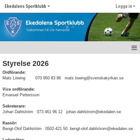
Ekedalens Sportklubb
Logga in
Hem
Styrelse 2026
Våra lag
Ordförande:
Mats Löwing 070 950 83 86 mats.lowing@svenskakyrkan.se
Om föreningen
Vice ordförande:
Emanuel Pettersson
Styrelse
Sekreterare:
Johan Dahlström 073 461 96 12 johan.dahlstrom@ekedalen.se
Historik
Kassör:
Stadgar
Bengt-Olof Dahlström 0502-421 50 bengt-olof.dahlstrom@ekedalen.se
Ledamöter: