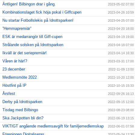
Äntligen! Bilbingon drar i gång.
2023-05-02 07:00
Kombinationslaget fick höja pokal i Giffcupen
2023-04-26 10:59
Nu startar Fotbollslekis på Idrottsparken!
2023-04-25 07:00
”Hemmapremiär”
2023-04-20 18:00
ESK är medarrangör till Giff-cupen
2023-04-19 19:00
Strålande solsken på Idrottsparken
2023-04-18 07:00
Ikväll är det seriepremiär!
2023-04-14 16:30
Våren är här!?
2023-03-31 17:00
23 december
2022-11-09 13:00
Medlemsmöte 2022
2022-10-20 12:00
Höstfint på IP
2022-10-15 15:33
Årsfest
2022-09-26 16:13
Derby på Idrottsparken
2022-09-15 12:00
Tisdag med Bilbingo
2022-08-23 08:00
Ska Jackpotten bli din?
2022-06-19 13:15
VIKTIGT angående medlemsavgift för familjemedlemskap
2022-06-01 07:58
Föreningen Digitaliseras
2022-05-24 12:30