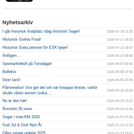
Matcher
Drive in-bingo
Nyhetsarkiv
Giff-cupen
I går historisk finalplats Idag historisk Seger!
2026-07-18 13:35
Dokument
Historisk Gothia Final!
2026-07-17 18:20
Historisk Gotia premier för ESK tjejer!
2026-07-13 18:07
Bildgalleri
Äntligen….
2026-06-10 09:00
Spontanfotboll på Torsdagar!
2026-06-07 09:05
Bollekis
2026-05-08 07:56
Stort tack!
2026-05-05 20:00
Påminnelse! Vist gör det ont när knoppar brister, varför
2026-04-15 20:50
skulle våren annars tveka.....
Nu är den här!
2026-03-29 13:22
Årsmöte 26 mars
2026-03-04 12:00
Seger i inne-KM 2026
2026-01-07 07:00
God Jul & Gott Nytt År
2025-12-23 12:32
Olles minne utdelat 2025
2025-12-13 19:47