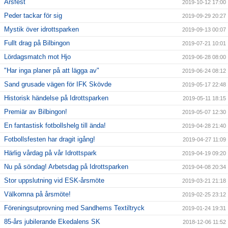
Årsfest
2019-10-12 17:00
Peder tackar för sig
2019-09-29 20:27
Mystik över idrottsparken
2019-09-13 00:07
Fullt drag på Bilbingon
2019-07-21 10:01
Lördagsmatch mot Hjo
2019-06-28 08:00
"Har inga planer på att lägga av"
2019-06-24 08:12
Sand grusade vägen för IFK Skövde
2019-05-17 22:48
Historisk händelse på Idrottsparken
2019-05-11 18:15
Premiär av Bilbingon!
2019-05-07 12:30
En fantastisk fotbollshelg till ända!
2019-04-28 21:40
Fotbollsfesten har dragit igång!
2019-04-27 11:09
Härlig vårdag på vår Idrottspark
2019-04-19 09:20
Nu på söndag! Arbetsdag på Idrottsparken
2019-04-08 20:34
Stor uppslutning vid ESK-årsmöte
2019-03-21 21:18
Välkomna på årsmöte!
2019-02-25 23:12
Föreningsutprovning med Sandhems Textiltryck
2019-01-24 19:31
85-års jubilerande Ekedalens SK
2018-12-06 11:52