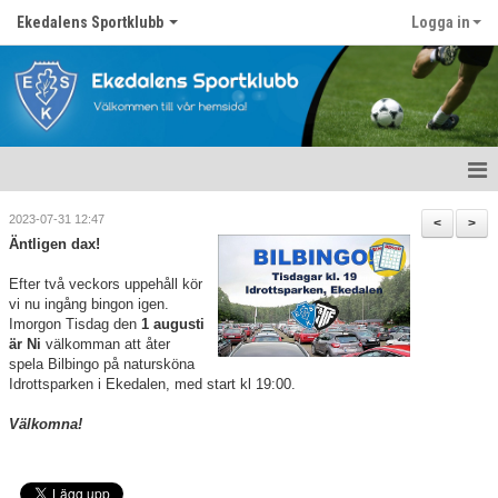
Ekedalens Sportklubb
Logga in
Hem
2023-07-31 12:47
<
>
Äntligen dax!
Våra lag
Efter två veckors uppehåll kör
vi nu ingång bingon igen.
Om föreningen
Imorgon Tisdag den
1 augusti
är Ni
välkomman att åter
Nyheter
spela Bilbingo på natursköna
Idrottsparken i Ekedalen, med start kl 19:00.
Kontakt
Välkomna!
Föreningskalender