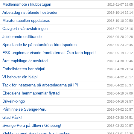
Medlemsmöte i klubbstugan
2018-11-07 18:05
Arbetsdag i strålande höstväder
2018-10-14 19:14
Maratontabellen uppdaterad
2018-10-10 20:50
Oavgjort i våravslutningen
2018-07-02 23:16
Jubilerande ordförande
2018-06-20 22:28
Sprudlande liv på natursköna Idrottsparken
2018-05-23 23:45
ESK-ungdomar visade framfötterna i Öka farta loppet!
2018-05-19 12:12
Året cupbilaga är avslutad
2018-04-30 09:46
Fotbollsfesten har börjat!
2018-04-28 21:14
Vi behöver din hjälp!
2018-04-22 20:17
Tack för insatserna på arbetsdagarna på IP!
2018-04-22 16:37
Ekedalens hemmapremiär flyttad
2018-04-19 07:09
Drivein-bingo
2018-04-16 09:57
Påminnelse Sverige-Peru!
2018-04-02 20:57
Glad Påsk!
2018-03-30 08:51
Sverige-Peru på Ullevi i Göteborg!
2018-03-23 20:57
Klubbdag med Sandhems Textiltryckeri
2018-02-01 12:26