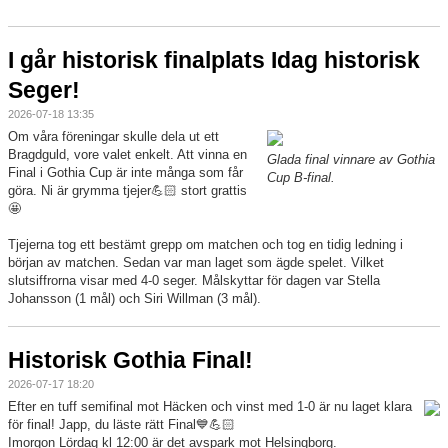
Matcher
Drive in-bingo
I går historisk finalplats Idag historisk
Seger!
Giff-cupen
2026-07-18 13:35
Dokument
Om våra föreningar skulle dela ut ett
Bragdguld, vore valet enkelt. Att vinna en
Glada final vinnare av Gothia
Final i Gothia Cup är inte många som får
Bildgalleri
Cup B-final.
göra. Ni är grymma tjejer💪🏻 stort grattis
🤩
Tjejerna tog ett bestämt grepp om matchen och tog en tidig ledning i
början av matchen. Sedan var man laget som ägde spelet. Vilket
slutsiffrorna visar med 4-0 seger. Målskyttar för dagen var Stella
Johansson (1 mål) och Siri Willman (3 mål).
Historisk Gothia Final!
2026-07-17 18:20
Efter en tuff semifinal mot Häcken och vinst med 1-0 är nu laget klara
för final! Japp, du läste rätt Final💙💪🏻
Imorgon Lördag kl 12:00 är det avspark mot Helsingborg.