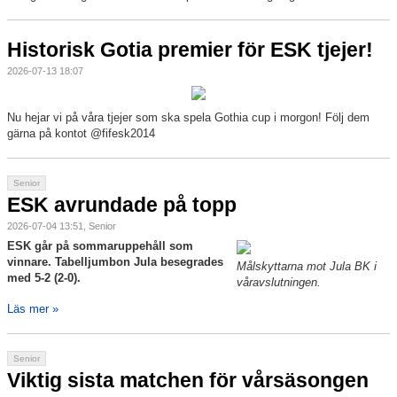
Historisk Gotia premier för ESK tjejer!
2026-07-13 18:07
Nu hejar vi på våra tjejer som ska spela Gothia cup i morgon! Följ dem
gärna på kontot @fifesk2014
Senior
ESK avrundade på topp
2026-07-04 13:51, Senior
ESK går på sommaruppehåll som
vinnare. Tabelljumbon Jula besegrades
Målskyttarna mot Jula BK i
med 5-2 (2-0).
våravslutningen.
Läs mer »
Senior
Viktig sista matchen för vårsäsongen