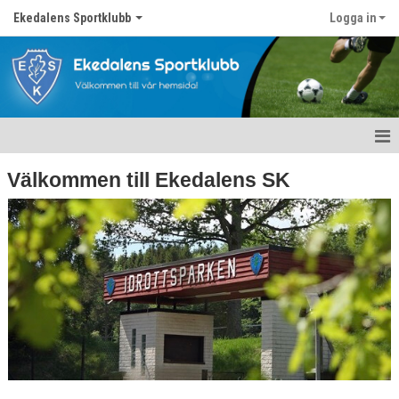
Ekedalens Sportklubb
Logga in
Hem
Välkommen till Ekedalens SK
Våra lag
Om föreningen
Nyheter
Kontakt
Föreningskalender