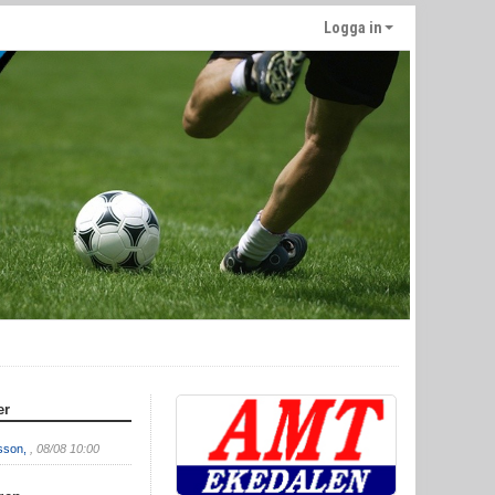
Logga in
er
fsson,
, 08/08 10:00