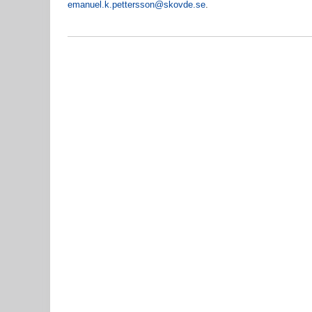
emanuel.k.pettersson@skovde.se
.