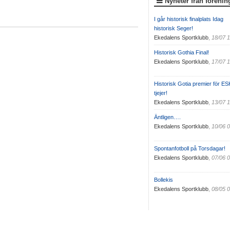
Nyheter från förenin
I går historisk finalplats Idag
historisk Seger!
Ekedalens Sportklubb
,
18/07 
Historisk Gothia Final!
Ekedalens Sportklubb
,
17/07 
Historisk Gotia premier för ES
tjejer!
Ekedalens Sportklubb
,
13/07 
Äntligen….
Ekedalens Sportklubb
,
10/06 
Spontanfotboll på Torsdagar!
Ekedalens Sportklubb
,
07/06 
Bollekis
Ekedalens Sportklubb
,
08/05 