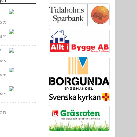
gen
13:35
18:20
K
18:07
09:00
09:05
07:56