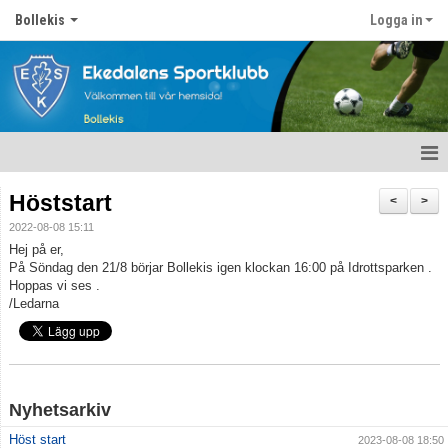
Bollekis
Logga in
Hem
Höststart
<
>
2022-08-08 15:11
Nyheter
Hej på er,
På Söndag den 21/8 börjar Bollekis igen klockan 16:00 på Idrottsparken .
Kalender
Hoppas vi ses .
/Ledarna
Matcher
Truppen
Bildgalleri
Nyhetsarkiv
Höst start
2023-08-08 18:50
Dokument