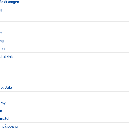
vårsäsongen
ag!
er
äng
ren
 halvlek
!
ot Jula
erby
en
 match
n på poäng