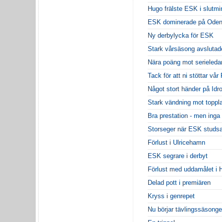
Hugo frälste ESK i slutmi
ESK dominerade på Oden
Ny derbylycka för ESK
Stark vårsäsong avslutade
Nära poäng mot serieleda
Tack för att ni stöttar vår
Något stort händer på Idr
Stark vändning mot toppl
Bra prestation - men inga
Storseger när ESK studsa
Förlust i Ulricehamn
ESK segrare i derbyt
Förlust med uddamålet i 
Delad pott i premiären
Kryss i genrepet
Nu börjar tävlingssäsong