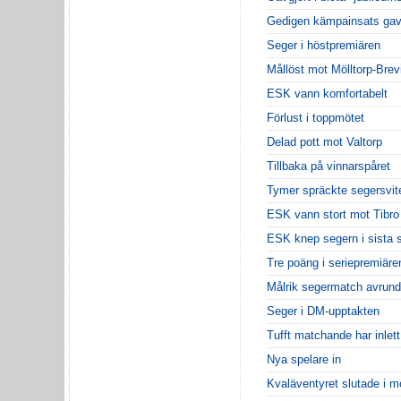
Gedigen kämpainsats gav
Seger i höstpremiären
Mållöst mot Mölltorp-Brev
ESK vann komfortabelt
Förlust i toppmötet
Delad pott mot Valtorp
Tillbaka på vinnarspåret
Tymer spräckte segersvit
ESK vann stort mot Tibro
ESK knep segern i sista 
Tre poäng i seriepremiäre
Målrik segermatch avrun
Seger i DM-upptakten
Tufft matchande har inlet
Nya spelare in
Kvaläventyret slutade i mo