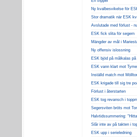
En trippel
Ny kvalbesvikelse för ES
Stor dramatik när ESK kv
Avslutade med förlust - n
ESK fick slita för segern
Mängder av mål i Mariest
Ny offensiv islossning
ESK bjöd på målkalas på
ESK vann klart mot Tyme
Inställd match mot Möllto
ESK krigade till sig tre p
Förlust i återstarten
ESK tog revansch i toppm
Segersviten bröts mot To
Halvtidssummering: "Hittar
Slår inte av på takten i t
ESK upp i serieledning