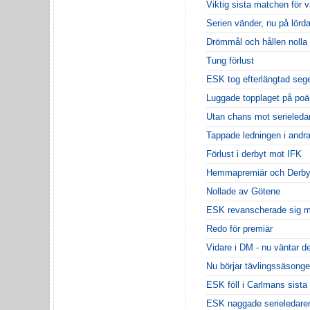
Viktig sista matchen för 
Serien vänder, nu på lörd
Drömmål och hållen nolla
Tung förlust
ESK tog efterlängtad seg
Luggade topplaget på po
Utan chans mot serieleda
Tappade ledningen i andra
Förlust i derbyt mot IFK
Hemmapremiär och Derby
Nollade av Götene
ESK revanscherade sig m
Redo för premiär
Vidare i DM - nu väntar d
Nu börjar tävlingssäsong
ESK föll i Carlmans sista
ESK naggade serieledare