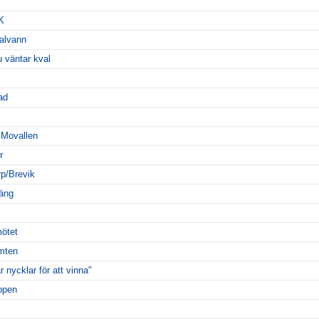
K
alvann
u väntar kval
ad
 Movallen
r
rp/Brevik
oäng
ötet
mten
 nycklar för att vinna"
oppen