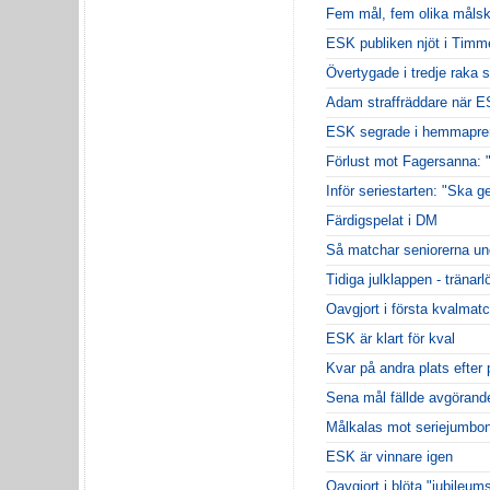
Fem mål, fem olika målsk
ESK publiken njöt i Timm
Övertygade i tredje raka 
Adam straffräddare när 
ESK segrade i hemmapre
Förlust mot Fagersanna: "
Inför seriestarten: "Ska ge
Färdigspelat i DM
Så matchar seniorerna un
Tidiga julklappen - tränarl
Oavgjort i första kvalmat
ESK är klart för kval
Kvar på andra plats efter 
Sena mål fällde avgörande
Målkalas mot seriejumbo
ESK är vinnare igen
Oavgjort i blöta "jubileu