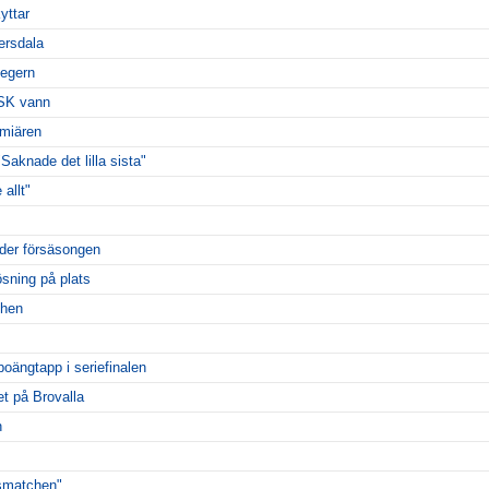
yttar
ersdala
segern
ESK vann
miären
Saknade det lilla sista"
 allt"
der försäsongen
ösning på plats
chen
poängtapp i seriefinalen
t på Brovalla
n
msmatchen"