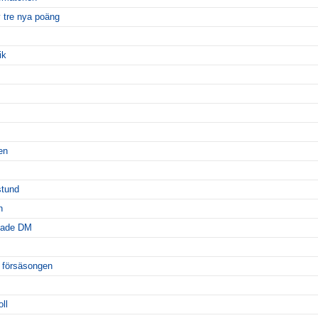
 tre nya poäng
ik
en
stund
n
dade DM
t försäsongen
ll