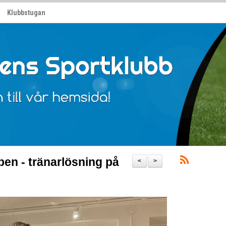
Klubbstugan
pen - tränarlösning på
<
>