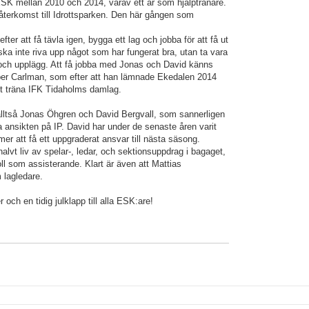
SK mellan 2010 och 2014, varav ett år som hjälptränare.
terkomst till Idrottsparken. Den här gången som
efter att få tävla igen, bygga ett lag och jobba för att få ut
ska inte riva upp något som har fungerat bra, utan ta vara
och upplägg. Att få jobba med Jonas och David känns
er Carlman, som efter att han lämnade Ekedalen 2014
tt träna IFK Tidaholms damlag.
n alltså Jonas Öhgren och David Bergvall, som sannerligen
a ansikten på IP. David har under de senaste åren varit
r att få ett uppgraderat ansvar till nästa säsong.
halvt liv av spelar-, ledar, och sektionsuppdrag i bagaget,
ll som assisterande. Klart är även att Mattias
 lagledare.
ch en tidig julklapp till alla ESK:are!