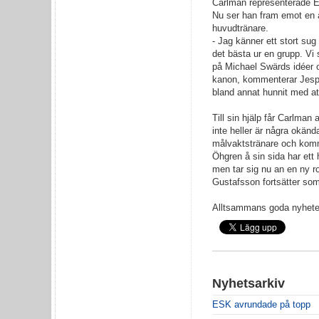
Carlman representerade E
Nu ser han fram emot en å
huvudtränare.
- Jag känner ett stort sug 
det bästa ur en grupp. Vi 
på Michael Swärds idéer 
kanon, kommenterar Jesp
bland annat hunnit med a
Till sin hjälp får Carlma
inte heller är några okänd
målvaktstränare och komme
Öhgren å sin sida har ett 
men tar sig nu an en ny ro
Gustafsson fortsätter som
Alltsammans goda nyheter o
Nyhetsarkiv
ESK avrundade på topp