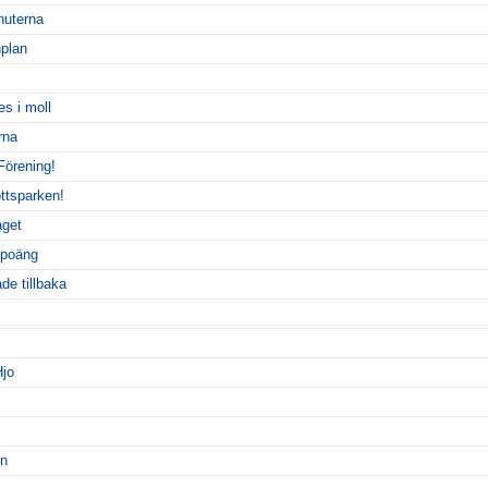
nuterna
plan
s i moll
rna
 Förening!
ottsparken!
aget
 poäng
de tillbaka
Hjo
en