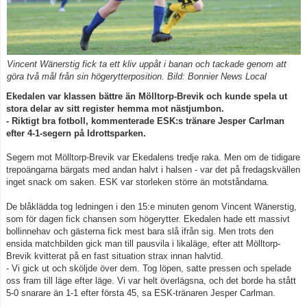
Kontakt
Vincent Wänerstig fick ta ett kliv uppåt i banan och tackade genom att
göra två mål från sin högerytterposition. Bild: Bonnier News Local
Ekedalen var klassen bättre än Mölltorp-Brevik och kunde spela ut
stora delar av sitt register hemma mot nästjumbon.
- Riktigt bra fotboll, kommenterade ESK:s tränare Jesper Carlman
efter 4-1-segern på Idrottsparken.
Segern mot Mölltorp-Brevik var Ekedalens tredje raka. Men om de tidigare
trepoängarna bärgats med andan halvt i halsen - var det på fredagskvällen
inget snack om saken. ESK var storleken större än motståndarna.
De blåklädda tog ledningen i den 15:e minuten genom Vincent Wänerstig,
som för dagen fick chansen som högerytter. Ekedalen hade ett massivt
bollinnehav och gästerna fick mest bara slå ifrån sig. Men trots den
ensida matchbilden gick man till pausvila i likaläge, efter att Mölltorp-
Brevik kvitterat på en fast situation strax innan halvtid.
- Vi gick ut och sköljde över dem. Tog löpen, satte pressen och spelade
oss fram till läge efter läge. Vi var helt överlägsna, och det borde ha stått
5-0 snarare än 1-1 efter första 45, sa ESK-tränaren Jesper Carlman.