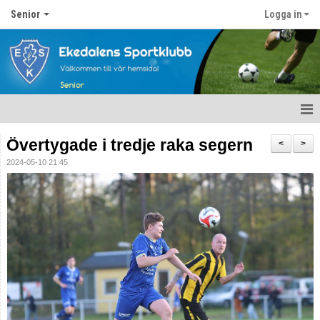
Senior
Logga in
Hem
Övertygade i tredje raka segern
<
>
2024-05-10 21:45
Nyheter
Kalender
Matcher
Ekedalens sk seniortrupp
Bildgalleri
Dokument