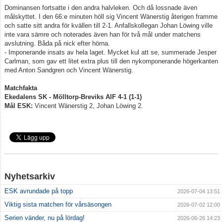
Dominansen fortsatte i den andra halvleken. Och då lossnade även
målskyttet. I den 66:e minuten höll sig Vincent Wänerstig återigen framme
och satte sitt andra för kvällen till 2-1. Anfallskollegan Johan Löwing ville
inte vara sämre och noterades även han för två mål under matchens
avslutning. Båda på nick efter hörna.
- Imponerande insats av hela laget. Mycket kul att se, summerade Jesper
Carlman, som gav ett litet extra plus till den nykomponerande högerkanten
med Anton Sandgren och Vincent Wänerstig.
Matchfakta
Ekedalens SK - Mölltorp-Breviks AIF 4-1 (1-1)
Mål ESK:
Vincent Wänerstig 2, Johan Löwing 2.
Nyhetsarkiv
ESK avrundade på topp
2026-07-04 13:51
Viktig sista matchen för vårsäsongen
2026-07-02 12:00
Serien vänder, nu på lördag!
2026-06-26 14:23