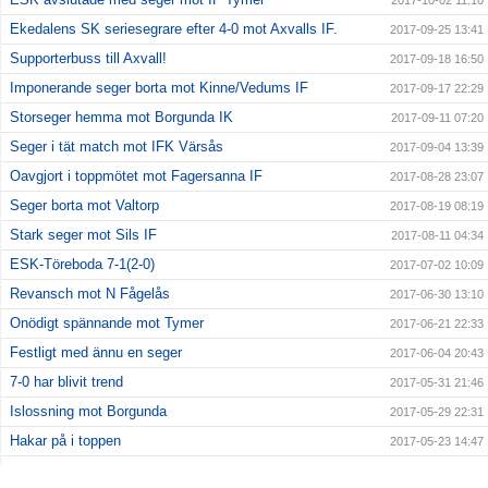
2017-10-02 11:10
Ekedalens SK seriesegrare efter 4-0 mot Axvalls IF.
2017-09-25 13:41
Supporterbuss till Axvall!
2017-09-18 16:50
Imponerande seger borta mot Kinne/Vedums IF
2017-09-17 22:29
Storseger hemma mot Borgunda IK
2017-09-11 07:20
Seger i tät match mot IFK Värsås
2017-09-04 13:39
Oavgjort i toppmötet mot Fagersanna IF
2017-08-28 23:07
Seger borta mot Valtorp
2017-08-19 08:19
Stark seger mot Sils IF
2017-08-11 04:34
ESK-Töreboda 7-1(2-0)
2017-07-02 10:09
Revansch mot N Fågelås
2017-06-30 13:10
Onödigt spännande mot Tymer
2017-06-21 22:33
Festligt med ännu en seger
2017-06-04 20:43
7-0 har blivit trend
2017-05-31 21:46
Islossning mot Borgunda
2017-05-29 22:31
Hakar på i toppen
2017-05-23 14:47
Tillbaka som vinnare
2017-05-13 18:18