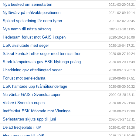
Nya besked om seriestarten
2021-03-20 08:21
Nyförvärv på målvaktspositionen
2021-02-09 19:14
Spikad spelordning för norra fyran
2021-02-02 20:45
Nya namn till nästa säsong
2020-11-28 11:05
Hedersam förlust mot GAIS i cupen
2020-10-18 16:08
ESK avslutade med seger
2020-10-04 17:21
Säkrat kontrakt efter seger med tennissiffror
2020-09-27 19:24
Stark kämpainsats gav ESK blytunga poäng
2020-09-20 17:49
Urladdning gav efterlängtad seger
2020-09-13 20:19
Förlust mot serieledarna
2020-09-06 17:51
ESK hämtade upp tvåmålsunderläge
2020-08-30 20:32
Nu väntar GAIS i Svenska cupen
2020-08-28 16:11
Vidare i Svenska cupen
2020-08-26 21:04
Ineffektivt ESK förlorade mot Vinninga
2020-08-23 19:00
Seriestarten skjuts upp till juni
2020-03-27 12:11
Delad tredjeplats i KM
2020-01-07 18:26
Flera nya namn till ESK
2019-12-16 10:48