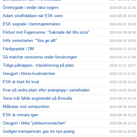
Övertygade i tredje raka segern
2024-05-10 21:45
Adam straffräddare när ESK vann
2024-05-05 18:22
ESK segrade i hemmapremiären
2024-05-01 18:49
Förlust mot Fagersanna: "Saknade det lilla sista"
2024-04-28 08:35
Inför seriestarten: "Ska ge allt"
2024-04-16 18:56
Färdigspelat i DM
2024-03-17 13:16
Så matchar seniorerna under försäsongen
2024-02-14 17:58
Tidiga julklappen - tränarlösning på plats
2023-12-11 19:27
Oavgjort i första kvalmatchen
2023-10-14 17:21
ESK är klart för kval
2023-10-08 19:15
Kvar på andra plats efter poängtapp i seriefinalen
2023-10-01 15:39
Sena mål fällde avgörandet på Brovalla
2023-09-23 17:14
Målkalas mot seriejumbon
2023-09-16 16:04
ESK är vinnare igen
2023-09-08 21:29
Oavgjort i blöta "jubileumsmatchen"
2023-08-26 16:10
Gedigen kämpainsats gav tre nya poäng
2023-08-21 22:06