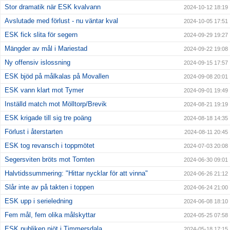
Stor dramatik när ESK kvalvann
2024-10-12 18:19
Avslutade med förlust - nu väntar kval
2024-10-05 17:51
ESK fick slita för segern
2024-09-29 19:27
Mängder av mål i Mariestad
2024-09-22 19:08
Ny offensiv islossning
2024-09-15 17:57
ESK bjöd på målkalas på Movallen
2024-09-08 20:01
ESK vann klart mot Tymer
2024-09-01 19:49
Inställd match mot Mölltorp/Brevik
2024-08-21 19:19
ESK krigade till sig tre poäng
2024-08-18 14:35
Förlust i återstarten
2024-08-11 20:45
ESK tog revansch i toppmötet
2024-07-03 20:08
Segersviten bröts mot Tomten
2024-06-30 09:01
Halvtidssummering: "Hittar nycklar för att vinna"
2024-06-26 21:12
Slår inte av på takten i toppen
2024-06-24 21:00
ESK upp i serieledning
2024-06-08 18:10
Fem mål, fem olika målskyttar
2024-05-25 07:58
ESK publiken njöt i Timmersdala
2024-05-18 17:15