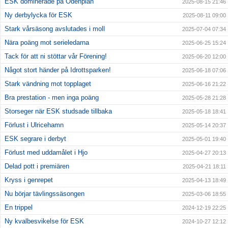
ESK dominerade på Odenplan
2025-08-15 21:46
Ny derbylycka för ESK
2025-08-11 09:00
Stark vårsäsong avslutades i moll
2025-07-04 07:34
Nära poäng mot serieledarna
2025-06-25 15:24
Tack för att ni stöttar vår Förening!
2025-06-20 12:00
Något stort händer på Idrottsparken!
2025-06-18 07:06
Stark vändning mot topplaget
2025-06-16 21:22
Bra prestation - men inga poäng
2025-05-28 21:28
Storseger när ESK studsade tillbaka
2025-05-18 18:41
Förlust i Ulricehamn
2025-05-14 20:37
ESK segrare i derbyt
2025-05-01 19:40
Förlust med uddamålet i Hjo
2025-04-27 20:13
Delad pott i premiären
2025-04-21 18:11
Kryss i genrepet
2025-04-13 18:49
Nu börjar tävlingssäsongen
2025-03-06 18:55
En trippel
2024-12-19 22:25
Ny kvalbesvikelse för ESK
2024-10-27 12:12