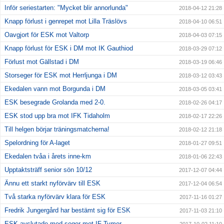
Inför seriestarten: "Mycket blir annorlunda"
2018-04-12 21:28
Knapp förlust i genrepet mot Lilla Träslövs
2018-04-10 06:51
Oavgjort för ESK mot Valtorp
2018-04-03 07:15
Knapp förlust för ESK i DM mot IK Gauthiod
2018-03-29 07:12
Förlust mot Gällstad i DM
2018-03-19 06:46
Storseger för ESK mot Herrljunga i DM
2018-03-12 03:43
Ekedalen vann mot Borgunda i DM
2018-03-05 03:41
ESK besegrade Grolanda med 2-0.
2018-02-26 04:17
ESK stod upp bra mot IFK Tidaholm
2018-02-17 22:26
Till helgen börjar träningsmatcherna!
2018-02-12 21:18
Spelordning för A-laget
2018-01-27 09:51
Ekedalen tvåa i årets inne-km
2018-01-06 22:43
Upptaktsträff senior sön 10/12
2017-12-07 04:44
Ännu ett starkt nyförvärv till ESK
2017-12-04 06:54
Två starka nyförvärv klara för ESK
2017-11-16 01:27
Fredrik Jungergård har bestämt sig för ESK
2017-11-03 21:10
ESK avslutade med seger mot IF Tymer