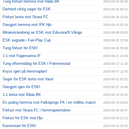
Tung förlust hemma mot Råda BK
2018-09-04 03:46
Oerhörd viktig seger för ESK
2018-08-25 00:12
Förlust borta mot Skara FC
2018-08-18 22:50
Oavgjort hemma mot IFK Hjo
2018-08-15 03:34
Mirakelvändning av ESK mot Edsvära/N Vånga
2018-08-08 09:05
ESK segrade i Fair-Play Cup
2018-08-01 22:58
Tung förlust för ESK!
2018-06-26 09:58
1-1 mot Fagersanna IF
2018-06-21 13:44
Tung eftermiddag för ESK i Främmestad
2018-06-17 11:10
Kryss igen på hemmaplan!
2018-06-07 12:42
Seger för ESK borta mot Vara!
2018-06-02 02:51
Oavgjort igen för ESK!
2018-05-27 16:48
1-1 borta mot Råda BK
2018-05-19 23:32
En poäng hemma mot Falköpings FK i en mållös match
2018-05-13 18:03
Förlust mot Skara FC i hemmapremiären
2018-05-06 09:47
Förlust för ESK mot Hjo
2018-04-29 22:13
Kanonstart för ESK!
2018-04-14 22:55