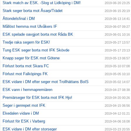
Stark match av ESK. -Slog ut Lidköping i DM!
2019-06-20 23:25
Stark seger borta mot Åsarp/Trädet
2019-06-15 20:19
Åttondelsfinal i DM
2019-06-13 14:41
Mållöst hemma mot Ulvåkers IF
2019-06-07 09:27
ESK spelade oavgjort borta mot Råda BK
2019-06-01 10:16
Tredje raka segern för ESK!
2019-05-27 13:57
Tung ESK seger borta mot IFK Skövde
2019-05-17 23:13
Knapp seger för ESK mot Götene
2019-05-13 06:57
Förlust borta mot Skara FC
2019-05-10 07:08
Förlust mot Falköpings FK
2019-05-05 10:10
ESK vidare i DM efter seger mot Trollhättans BoIS
2019-05-02 14:07
ESK vann i hemmapremiären
2019-04-27 08:38
Premiärseger för ESK borta mot IFK Hjo!
2019-04-20 00:26
Seger i genrepet mot IFK
2019-04-15 06:56
Ekedalen vidare i DM
2019-04-12 01:21
Förlust för ESK i Varberg
2019-04-06 16:08
ESK vidare i DM efter storseger
2019-03-23 20:55