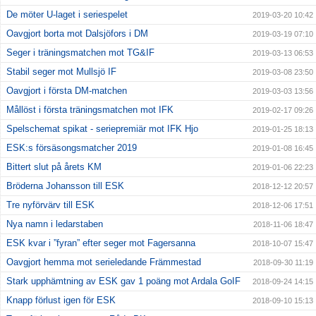
De möter U-laget i seriespelet
2019-03-20 10:42
Oavgjort borta mot Dalsjöfors i DM
2019-03-19 07:10
Seger i träningsmatchen mot TG&IF
2019-03-13 06:53
Stabil seger mot Mullsjö IF
2019-03-08 23:50
Oavgjort i första DM-matchen
2019-03-03 13:56
Mållöst i första träningsmatchen mot IFK
2019-02-17 09:26
Spelschemat spikat - seriepremiär mot IFK Hjo
2019-01-25 18:13
ESK:s försäsongsmatcher 2019
2019-01-08 16:45
Bittert slut på årets KM
2019-01-06 22:23
Bröderna Johansson till ESK
2018-12-12 20:57
Tre nyförvärv till ESK
2018-12-06 17:51
Nya namn i ledarstaben
2018-11-06 18:47
ESK kvar i ”fyran” efter seger mot Fagersanna
2018-10-07 15:47
Oavgjort hemma mot serieledande Främmestad
2018-09-30 11:19
Stark upphämtning av ESK gav 1 poäng mot Ardala GoIF
2018-09-24 14:15
Knapp förlust igen för ESK
2018-09-10 15:13