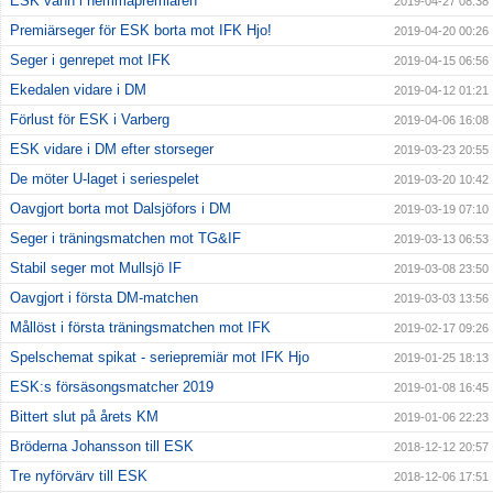
ESK vann i hemmapremiären
2019-04-27 08:38
Premiärseger för ESK borta mot IFK Hjo!
2019-04-20 00:26
Seger i genrepet mot IFK
2019-04-15 06:56
Ekedalen vidare i DM
2019-04-12 01:21
Förlust för ESK i Varberg
2019-04-06 16:08
ESK vidare i DM efter storseger
2019-03-23 20:55
De möter U-laget i seriespelet
2019-03-20 10:42
Oavgjort borta mot Dalsjöfors i DM
2019-03-19 07:10
Seger i träningsmatchen mot TG&IF
2019-03-13 06:53
Stabil seger mot Mullsjö IF
2019-03-08 23:50
Oavgjort i första DM-matchen
2019-03-03 13:56
Mållöst i första träningsmatchen mot IFK
2019-02-17 09:26
Spelschemat spikat - seriepremiär mot IFK Hjo
2019-01-25 18:13
ESK:s försäsongsmatcher 2019
2019-01-08 16:45
Bittert slut på årets KM
2019-01-06 22:23
Bröderna Johansson till ESK
2018-12-12 20:57
Tre nyförvärv till ESK
2018-12-06 17:51