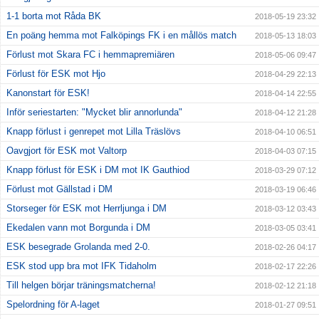
1-1 borta mot Råda BK
2018-05-19 23:32
En poäng hemma mot Falköpings FK i en mållös match
2018-05-13 18:03
Förlust mot Skara FC i hemmapremiären
2018-05-06 09:47
Förlust för ESK mot Hjo
2018-04-29 22:13
Kanonstart för ESK!
2018-04-14 22:55
Inför seriestarten: "Mycket blir annorlunda"
2018-04-12 21:28
Knapp förlust i genrepet mot Lilla Träslövs
2018-04-10 06:51
Oavgjort för ESK mot Valtorp
2018-04-03 07:15
Knapp förlust för ESK i DM mot IK Gauthiod
2018-03-29 07:12
Förlust mot Gällstad i DM
2018-03-19 06:46
Storseger för ESK mot Herrljunga i DM
2018-03-12 03:43
Ekedalen vann mot Borgunda i DM
2018-03-05 03:41
ESK besegrade Grolanda med 2-0.
2018-02-26 04:17
ESK stod upp bra mot IFK Tidaholm
2018-02-17 22:26
Till helgen börjar träningsmatcherna!
2018-02-12 21:18
Spelordning för A-laget
2018-01-27 09:51