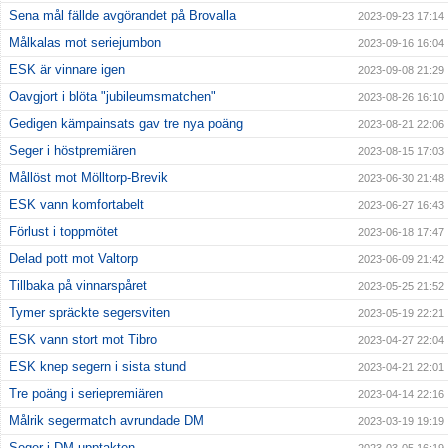
Sena mål fällde avgörandet på Brovalla
2023-09-23 17:14
Målkalas mot seriejumbon
2023-09-16 16:04
ESK är vinnare igen
2023-09-08 21:29
Oavgjort i blöta "jubileumsmatchen"
2023-08-26 16:10
Gedigen kämpainsats gav tre nya poäng
2023-08-21 22:06
Seger i höstpremiären
2023-08-15 17:03
Mållöst mot Mölltorp-Brevik
2023-06-30 21:48
ESK vann komfortabelt
2023-06-27 16:43
Förlust i toppmötet
2023-06-18 17:47
Delad pott mot Valtorp
2023-06-09 21:42
Tillbaka på vinnarspåret
2023-05-25 21:52
Tymer spräckte segersviten
2023-05-19 22:21
ESK vann stort mot Tibro
2023-04-27 22:04
ESK knep segern i sista stund
2023-04-21 22:01
Tre poäng i seriepremiären
2023-04-14 22:16
Målrik segermatch avrundade DM
2023-03-19 19:19
Seger i DM-upptakten