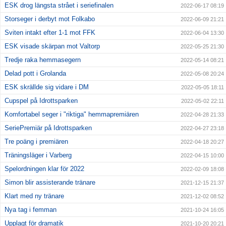
ESK drog längsta strået i seriefinalen
2022-06-17 08:19
Storseger i derbyt mot Folkabo
2022-06-09 21:21
Sviten intakt efter 1-1 mot FFK
2022-06-04 13:30
ESK visade skärpan mot Valtorp
2022-05-25 21:30
Tredje raka hemmasegern
2022-05-14 08:21
Delad pott i Grolanda
2022-05-08 20:24
ESK skrällde sig vidare i DM
2022-05-05 18:11
Cupspel på Idrottsparken
2022-05-02 22:11
Komfortabel seger i "riktiga" hemmapremiären
2022-04-28 21:33
SeriePremiär på Idrottsparken
2022-04-27 23:18
Tre poäng i premiären
2022-04-18 20:27
Träningsläger i Varberg
2022-04-15 10:00
Spelordningen klar för 2022
2022-02-09 18:08
Simon blir assisterande tränare
2021-12-15 21:37
Klart med ny tränare
2021-12-02 08:52
Nya tag i femman
2021-10-24 16:05
Upplagt för dramatik
2021-10-20 20:21