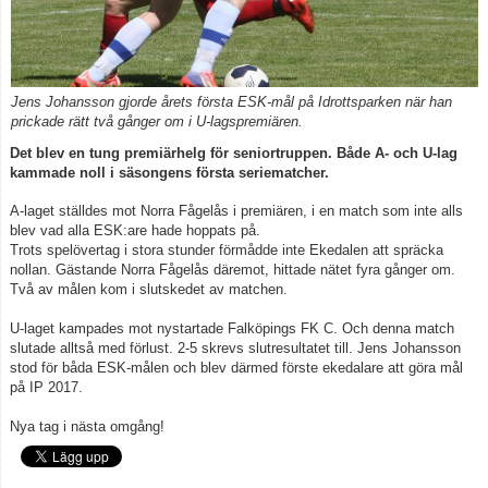
Kontakt
Jens Johansson gjorde årets första ESK-mål på Idrottsparken när han
prickade rätt två gånger om i U-lagspremiären.
Det blev en tung premiärhelg för seniortruppen. Både A- och U-lag
kammade noll i säsongens första seriematcher.
A-laget ställdes mot Norra Fågelås i premiären, i en match som inte alls
blev vad alla ESK:are hade hoppats på.
Trots spelövertag i stora stunder förmådde inte Ekedalen att spräcka
nollan. Gästande Norra Fågelås däremot, hittade nätet fyra gånger om.
Två av målen kom i slutskedet av matchen.
U-laget kampades mot nystartade Falköpings FK C. Och denna match
slutade alltså med förlust. 2-5 skrevs slutresultatet till. Jens Johansson
stod för båda ESK-målen och blev därmed förste ekedalare att göra mål
på IP 2017.
Nya tag i nästa omgång!