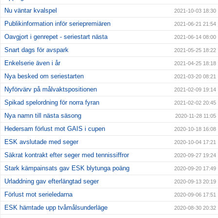
Nu väntar kvalspel
2021-10-03 18:30
Publikinformation inför seriepremiären
2021-06-21 21:54
Oavgjort i genrepet - seriestart nästa
2021-06-14 08:00
Snart dags för avspark
2021-05-25 18:22
Enkelserie även i år
2021-04-25 18:18
Nya besked om seriestarten
2021-03-20 08:21
Nyförvärv på målvaktspositionen
2021-02-09 19:14
Spikad spelordning för norra fyran
2021-02-02 20:45
Nya namn till nästa säsong
2020-11-28 11:05
Hedersam förlust mot GAIS i cupen
2020-10-18 16:08
ESK avslutade med seger
2020-10-04 17:21
Säkrat kontrakt efter seger med tennissiffror
2020-09-27 19:24
Stark kämpainsats gav ESK blytunga poäng
2020-09-20 17:49
Urladdning gav efterlängtad seger
2020-09-13 20:19
Förlust mot serieledarna
2020-09-06 17:51
ESK hämtade upp tvåmålsunderläge
2020-08-30 20:32