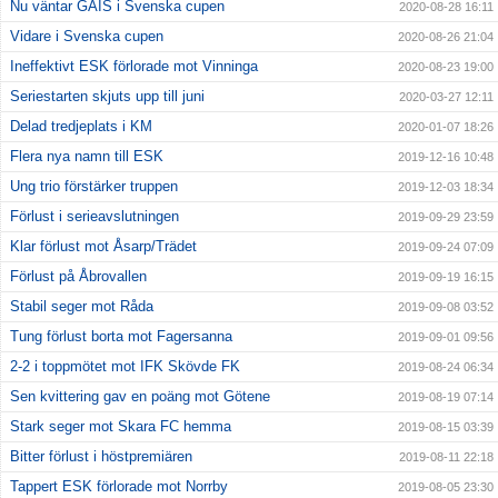
Nu väntar GAIS i Svenska cupen
2020-08-28 16:11
Vidare i Svenska cupen
2020-08-26 21:04
Ineffektivt ESK förlorade mot Vinninga
2020-08-23 19:00
Seriestarten skjuts upp till juni
2020-03-27 12:11
Delad tredjeplats i KM
2020-01-07 18:26
Flera nya namn till ESK
2019-12-16 10:48
Ung trio förstärker truppen
2019-12-03 18:34
Förlust i serieavslutningen
2019-09-29 23:59
Klar förlust mot Åsarp/Trädet
2019-09-24 07:09
Förlust på Åbrovallen
2019-09-19 16:15
Stabil seger mot Råda
2019-09-08 03:52
Tung förlust borta mot Fagersanna
2019-09-01 09:56
2-2 i toppmötet mot IFK Skövde FK
2019-08-24 06:34
Sen kvittering gav en poäng mot Götene
2019-08-19 07:14
Stark seger mot Skara FC hemma
2019-08-15 03:39
Bitter förlust i höstpremiären
2019-08-11 22:18
Tappert ESK förlorade mot Norrby
2019-08-05 23:30