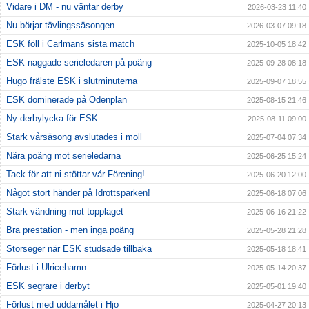
Vidare i DM - nu väntar derby
2026-03-23 11:40
Nu börjar tävlingssäsongen
2026-03-07 09:18
ESK föll i Carlmans sista match
2025-10-05 18:42
ESK naggade serieledaren på poäng
2025-09-28 08:18
Hugo frälste ESK i slutminuterna
2025-09-07 18:55
ESK dominerade på Odenplan
2025-08-15 21:46
Ny derbylycka för ESK
2025-08-11 09:00
Stark vårsäsong avslutades i moll
2025-07-04 07:34
Nära poäng mot serieledarna
2025-06-25 15:24
Tack för att ni stöttar vår Förening!
2025-06-20 12:00
Något stort händer på Idrottsparken!
2025-06-18 07:06
Stark vändning mot topplaget
2025-06-16 21:22
Bra prestation - men inga poäng
2025-05-28 21:28
Storseger när ESK studsade tillbaka
2025-05-18 18:41
Förlust i Ulricehamn
2025-05-14 20:37
ESK segrare i derbyt
2025-05-01 19:40
Förlust med uddamålet i Hjo
2025-04-27 20:13