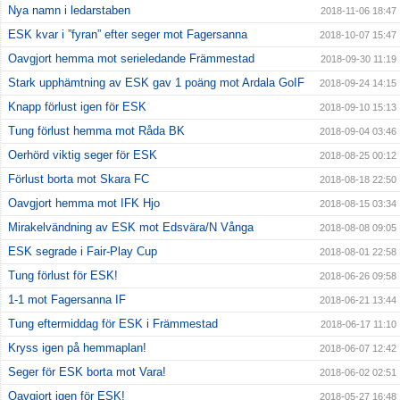
Nya namn i ledarstaben
2018-11-06 18:47
ESK kvar i ”fyran” efter seger mot Fagersanna
2018-10-07 15:47
Oavgjort hemma mot serieledande Främmestad
2018-09-30 11:19
Stark upphämtning av ESK gav 1 poäng mot Ardala GoIF
2018-09-24 14:15
Knapp förlust igen för ESK
2018-09-10 15:13
Tung förlust hemma mot Råda BK
2018-09-04 03:46
Oerhörd viktig seger för ESK
2018-08-25 00:12
Förlust borta mot Skara FC
2018-08-18 22:50
Oavgjort hemma mot IFK Hjo
2018-08-15 03:34
Mirakelvändning av ESK mot Edsvära/N Vånga
2018-08-08 09:05
ESK segrade i Fair-Play Cup
2018-08-01 22:58
Tung förlust för ESK!
2018-06-26 09:58
1-1 mot Fagersanna IF
2018-06-21 13:44
Tung eftermiddag för ESK i Främmestad
2018-06-17 11:10
Kryss igen på hemmaplan!
2018-06-07 12:42
Seger för ESK borta mot Vara!
2018-06-02 02:51
Oavgjort igen för ESK!
2018-05-27 16:48