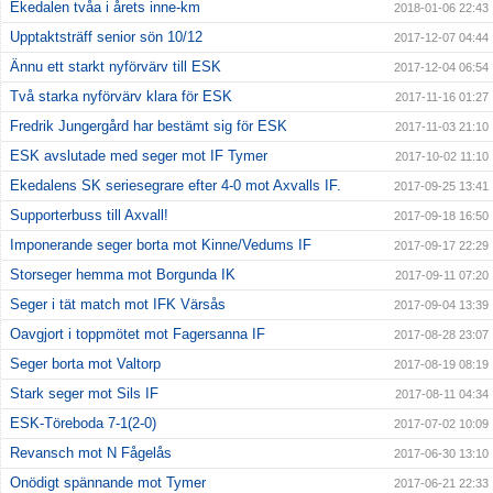
Ekedalen tvåa i årets inne-km
2018-01-06 22:43
Upptaktsträff senior sön 10/12
2017-12-07 04:44
Ännu ett starkt nyförvärv till ESK
2017-12-04 06:54
Två starka nyförvärv klara för ESK
2017-11-16 01:27
Fredrik Jungergård har bestämt sig för ESK
2017-11-03 21:10
ESK avslutade med seger mot IF Tymer
2017-10-02 11:10
Ekedalens SK seriesegrare efter 4-0 mot Axvalls IF.
2017-09-25 13:41
Supporterbuss till Axvall!
2017-09-18 16:50
Imponerande seger borta mot Kinne/Vedums IF
2017-09-17 22:29
Storseger hemma mot Borgunda IK
2017-09-11 07:20
Seger i tät match mot IFK Värsås
2017-09-04 13:39
Oavgjort i toppmötet mot Fagersanna IF
2017-08-28 23:07
Seger borta mot Valtorp
2017-08-19 08:19
Stark seger mot Sils IF
2017-08-11 04:34
ESK-Töreboda 7-1(2-0)
2017-07-02 10:09
Revansch mot N Fågelås
2017-06-30 13:10
Onödigt spännande mot Tymer
2017-06-21 22:33