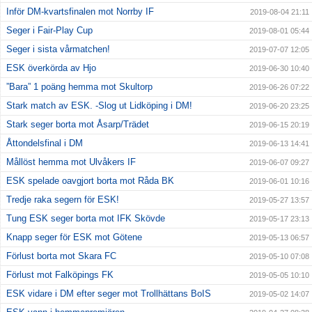
Inför DM-kvartsfinalen mot Norrby IF
2019-08-04 21:11
Seger i Fair-Play Cup
2019-08-01 05:44
Seger i sista vårmatchen!
2019-07-07 12:05
ESK överkörda av Hjo
2019-06-30 10:40
”Bara” 1 poäng hemma mot Skultorp
2019-06-26 07:22
Stark match av ESK. -Slog ut Lidköping i DM!
2019-06-20 23:25
Stark seger borta mot Åsarp/Trädet
2019-06-15 20:19
Åttondelsfinal i DM
2019-06-13 14:41
Mållöst hemma mot Ulvåkers IF
2019-06-07 09:27
ESK spelade oavgjort borta mot Råda BK
2019-06-01 10:16
Tredje raka segern för ESK!
2019-05-27 13:57
Tung ESK seger borta mot IFK Skövde
2019-05-17 23:13
Knapp seger för ESK mot Götene
2019-05-13 06:57
Förlust borta mot Skara FC
2019-05-10 07:08
Förlust mot Falköpings FK
2019-05-05 10:10
ESK vidare i DM efter seger mot Trollhättans BoIS
2019-05-02 14:07