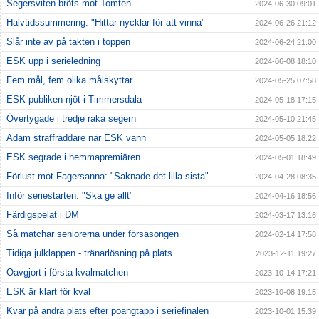
Segersviten bröts mot Tomten
2024-06-30 09:01
Halvtidssummering: "Hittar nycklar för att vinna"
2024-06-26 21:12
Slår inte av på takten i toppen
2024-06-24 21:00
ESK upp i serieledning
2024-06-08 18:10
Fem mål, fem olika målskyttar
2024-05-25 07:58
ESK publiken njöt i Timmersdala
2024-05-18 17:15
Övertygade i tredje raka segern
2024-05-10 21:45
Adam straffräddare när ESK vann
2024-05-05 18:22
ESK segrade i hemmapremiären
2024-05-01 18:49
Förlust mot Fagersanna: "Saknade det lilla sista"
2024-04-28 08:35
Inför seriestarten: "Ska ge allt"
2024-04-16 18:56
Färdigspelat i DM
2024-03-17 13:16
Så matchar seniorerna under försäsongen
2024-02-14 17:58
Tidiga julklappen - tränarlösning på plats
2023-12-11 19:27
Oavgjort i första kvalmatchen
2023-10-14 17:21
ESK är klart för kval
2023-10-08 19:15
Kvar på andra plats efter poängtapp i seriefinalen
2023-10-01 15:39