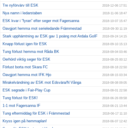
Tre nyförvärv till ESK
2018-12-06 17:51
Nya namn i ledarstaben
2018-11-06 18:47
ESK kvar i ”fyran” efter seger mot Fagersanna
2018-10-07 15:47
Oavgjort hemma mot serieledande Främmestad
2018-09-30 11:19
Stark upphämtning av ESK gav 1 poäng mot Ardala GoIF
2018-09-24 14:15
Knapp förlust igen för ESK
2018-09-10 15:13
Tung förlust hemma mot Råda BK
2018-09-04 03:46
Oerhörd viktig seger för ESK
2018-08-25 00:12
Förlust borta mot Skara FC
2018-08-18 22:50
Oavgjort hemma mot IFK Hjo
2018-08-15 03:34
Mirakelvändning av ESK mot Edsvära/N Vånga
2018-08-08 09:05
ESK segrade i Fair-Play Cup
2018-08-01 22:58
Tung förlust för ESK!
2018-06-26 09:58
1-1 mot Fagersanna IF
2018-06-21 13:44
Tung eftermiddag för ESK i Främmestad
2018-06-17 11:10
Kryss igen på hemmaplan!
2018-06-07 12:42