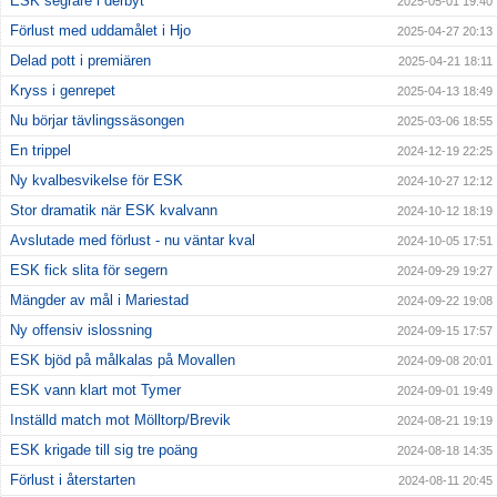
ESK segrare i derbyt
2025-05-01 19:40
Förlust med uddamålet i Hjo
2025-04-27 20:13
Delad pott i premiären
2025-04-21 18:11
Kryss i genrepet
2025-04-13 18:49
Nu börjar tävlingssäsongen
2025-03-06 18:55
En trippel
2024-12-19 22:25
Ny kvalbesvikelse för ESK
2024-10-27 12:12
Stor dramatik när ESK kvalvann
2024-10-12 18:19
Avslutade med förlust - nu väntar kval
2024-10-05 17:51
ESK fick slita för segern
2024-09-29 19:27
Mängder av mål i Mariestad
2024-09-22 19:08
Ny offensiv islossning
2024-09-15 17:57
ESK bjöd på målkalas på Movallen
2024-09-08 20:01
ESK vann klart mot Tymer
2024-09-01 19:49
Inställd match mot Mölltorp/Brevik
2024-08-21 19:19
ESK krigade till sig tre poäng
2024-08-18 14:35
Förlust i återstarten
2024-08-11 20:45