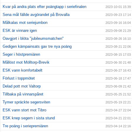
Kvar på andra plats efter poängtapp i seriefinalen
2023-10-01 15:39
Sena mål fällde avgörandet på Brovalla
2023-09-23 17:14
Målkalas mot seriejumbon
2023-09-16 16:04
ESK är vinnare igen
2023-09-08 21:29
Oavgjort i blöta "jubileumsmatchen"
2023-08-26 16:10
Gedigen kämpainsats gav tre nya poäng
2023-08-21 22:06
Seger i höstpremiären
2023-08-15 17:03
Mållöst mot Mölltorp-Brevik
2023-06-30 21:48
ESK vann komfortabelt
2023-06-27 16:43
Förlust i toppmötet
2023-06-18 17:47
Delad pott mot Valtorp
2023-06-09 21:42
Tillbaka på vinnarspåret
2023-05-25 21:52
Tymer spräckte segersviten
2023-05-19 22:21
ESK vann stort mot Tibro
2023-04-27 22:04
ESK knep segern i sista stund
2023-04-21 22:01
Tre poäng i seriepremiären
2023-04-14 22:16