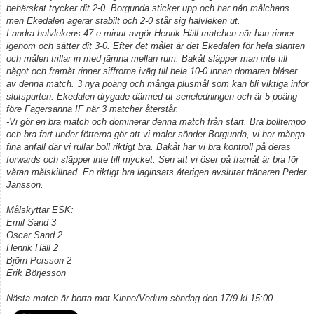
behärskat trycker dit 2-0. Borgunda sticker upp och har nån målchans
men Ekedalen agerar stabilt och 2-0 står sig halvleken ut.
Kontakt
I andra halvlekens 47:e minut avgör Henrik Häll matchen när han rinner
igenom och sätter dit 3-0. Efter det målet är det Ekedalen för hela slanten
och målen trillar in med jämna mellan rum. Bakåt släpper man inte till
något och framåt rinner siffrorna iväg till hela 10-0 innan domaren blåser
av denna match. 3 nya poäng och många plusmål som kan bli viktiga inför
slutspurten. Ekedalen drygade därmed ut serieledningen och är 5 poäng
före Fagersanna IF när 3 matcher återstår.
-Vi gör en bra match och dominerar denna match från start. Bra bolltempo
och bra fart under fötterna gör att vi maler sönder Borgunda, vi har många
fina anfall där vi rullar boll riktigt bra. Bakåt har vi bra kontroll på deras
forwards och släpper inte till mycket. Sen att vi öser på framåt är bra för
våran målskillnad. En riktigt bra laginsats återigen avslutar tränaren Peder
Jansson.
Målskyttar ESK:
Emil Sand 3
Oscar Sand 2
Henrik Häll 2
Björn Persson 2
Erik Börjesson
Nästa match är borta mot Kinne/Vedum söndag den 17/9 kl 15:00