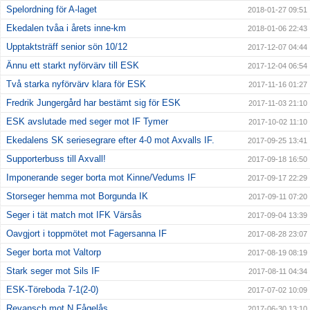
Spelordning för A-laget
2018-01-27 09:51
Ekedalen tvåa i årets inne-km
2018-01-06 22:43
Upptaktsträff senior sön 10/12
2017-12-07 04:44
Ännu ett starkt nyförvärv till ESK
2017-12-04 06:54
Två starka nyförvärv klara för ESK
2017-11-16 01:27
Fredrik Jungergård har bestämt sig för ESK
2017-11-03 21:10
ESK avslutade med seger mot IF Tymer
2017-10-02 11:10
Ekedalens SK seriesegrare efter 4-0 mot Axvalls IF.
2017-09-25 13:41
Supporterbuss till Axvall!
2017-09-18 16:50
Imponerande seger borta mot Kinne/Vedums IF
2017-09-17 22:29
Storseger hemma mot Borgunda IK
2017-09-11 07:20
Seger i tät match mot IFK Värsås
2017-09-04 13:39
Oavgjort i toppmötet mot Fagersanna IF
2017-08-28 23:07
Seger borta mot Valtorp
2017-08-19 08:19
Stark seger mot Sils IF
2017-08-11 04:34
ESK-Töreboda 7-1(2-0)
2017-07-02 10:09
Revansch mot N Fågelås
2017-06-30 13:10