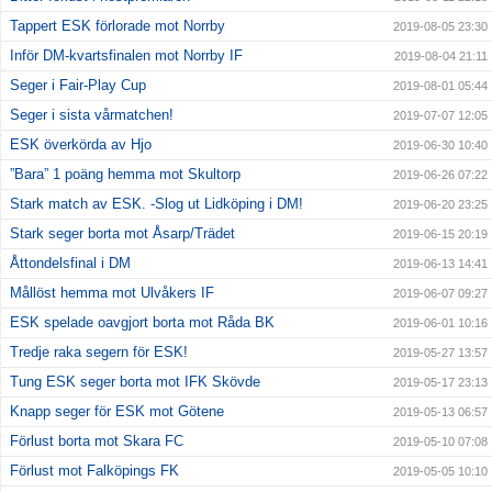
Tappert ESK förlorade mot Norrby
2019-08-05 23:30
Inför DM-kvartsfinalen mot Norrby IF
2019-08-04 21:11
Seger i Fair-Play Cup
2019-08-01 05:44
Seger i sista vårmatchen!
2019-07-07 12:05
ESK överkörda av Hjo
2019-06-30 10:40
”Bara” 1 poäng hemma mot Skultorp
2019-06-26 07:22
Stark match av ESK. -Slog ut Lidköping i DM!
2019-06-20 23:25
Stark seger borta mot Åsarp/Trädet
2019-06-15 20:19
Åttondelsfinal i DM
2019-06-13 14:41
Mållöst hemma mot Ulvåkers IF
2019-06-07 09:27
ESK spelade oavgjort borta mot Råda BK
2019-06-01 10:16
Tredje raka segern för ESK!
2019-05-27 13:57
Tung ESK seger borta mot IFK Skövde
2019-05-17 23:13
Knapp seger för ESK mot Götene
2019-05-13 06:57
Förlust borta mot Skara FC
2019-05-10 07:08
Förlust mot Falköpings FK
2019-05-05 10:10