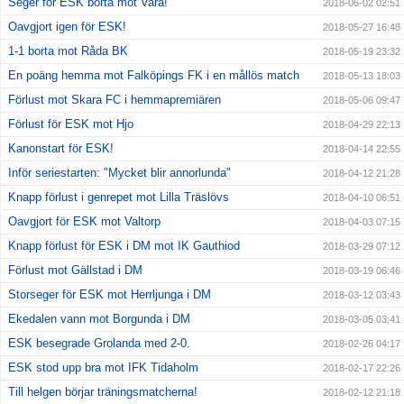
Seger för ESK borta mot Vara!
2018-06-02 02:51
Oavgjort igen för ESK!
2018-05-27 16:48
1-1 borta mot Råda BK
2018-05-19 23:32
En poäng hemma mot Falköpings FK i en mållös match
2018-05-13 18:03
Förlust mot Skara FC i hemmapremiären
2018-05-06 09:47
Förlust för ESK mot Hjo
2018-04-29 22:13
Kanonstart för ESK!
2018-04-14 22:55
Inför seriestarten: "Mycket blir annorlunda"
2018-04-12 21:28
Knapp förlust i genrepet mot Lilla Träslövs
2018-04-10 06:51
Oavgjort för ESK mot Valtorp
2018-04-03 07:15
Knapp förlust för ESK i DM mot IK Gauthiod
2018-03-29 07:12
Förlust mot Gällstad i DM
2018-03-19 06:46
Storseger för ESK mot Herrljunga i DM
2018-03-12 03:43
Ekedalen vann mot Borgunda i DM
2018-03-05 03:41
ESK besegrade Grolanda med 2-0.
2018-02-26 04:17
ESK stod upp bra mot IFK Tidaholm
2018-02-17 22:26
Till helgen börjar träningsmatcherna!
2018-02-12 21:18