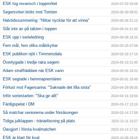
ESK tog revansch i toppmötet
2024-07-03 20:08
Segersviten bröts mot Tomten
2024-06-30 09:01
Halvtidssummering: "Hittar nycklar för att vinna"
2024-06-26 21:12
Slår inte av på takten i toppen
2024-06-24 21:00
ESK upp i serieledning
2024-06-08 18:10
Fem mål, fem olika målskyttar
2024-05-25 07:58
ESK publiken njöt i Timmersdala
2024-05-18 17:15
Övertygade i tredje raka segern
2024-05-10 21:45
Adam straffräddare när ESK vann
2024-05-05 18:22
ESK segrade i hemmapremiären
2024-05-01 18:49
Förlust mot Fagersanna: "Saknade det lilla sista"
2024-04-28 08:35
Inför seriestarten: "Ska ge allt"
2024-04-16 18:56
Färdigspelat i DM
2024-03-17 13:16
Så matchar seniorerna under försäsongen
2024-02-14 17:58
Tidiga julklappen - tränarlösning på plats
2023-12-11 19:27
Oavgjort i första kvalmatchen
2023-10-14 17:21
ESK är klart för kval
2023-10-08 19:15