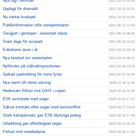
Nya tag i femman
2021-10-24 16:05
Upplagt för dramatik
2021-10-20 20:21
Nu väntar kvalspel
2021-10-03 18:30
Publikinformation inför seriepremiären
2021-06-21 21:54
Oavgjort i genrepet - seriestart nästa
2021-06-14 08:00
Snart dags för avspark
2021-05-25 18:22
Enkelserie även i år
2021-04-25 18:18
Nya besked om seriestarten
2021-03-20 08:21
Nyförvärv på målvaktspositionen
2021-02-09 19:14
Spikad spelordning för norra fyran
2021-02-02 20:45
Nya namn till nästa säsong
2020-11-28 11:05
Hedersam förlust mot GAIS i cupen
2020-10-18 16:08
ESK avslutade med seger
2020-10-04 17:21
Säkrat kontrakt efter seger med tennissiffror
2020-09-27 19:24
Stark kämpainsats gav ESK blytunga poäng
2020-09-20 17:49
Urladdning gav efterlängtad seger
2020-09-13 20:19
Förlust mot serieledarna
2020-09-06 17:51