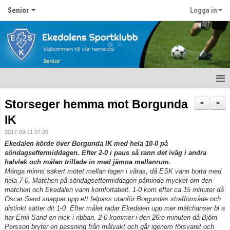
Senior
Logga in
Hem
Storseger hemma mot Borgunda
<
>
IK
Nyheter
2017-09-11 07:20
Kalender
Ekedalen körde över Borgunda IK med hela 10-0 på
söndagseftermiddagen. Efter 2-0 i paus så rann det iväg i andra
halvlek och målen trillade in med jämna mellanrum.
Matcher
Många minns säkert mötet mellan lagen i våras, då ESK vann borta med
hela 7-0. Matchen på söndagseftermiddagen påminde mycket om den
Ekedalens sk seniortrupp
matchen och Ekedalen vann komfortabelt. 1-0 kom efter ca 15 minuter då
Oscar Sand snappar upp ett felpass utanför Borgundas straffområde och
Bildgalleri
distinkt sätter dit 1-0. Efter målet radar Ekedalen upp mer målchanser bl a
har Emil Sand en nick i ribban. 2-0 kommer i den 26:e minuten då Björn
Persson bryter en passning från målvakt och går igenom försvaret och
Dokument