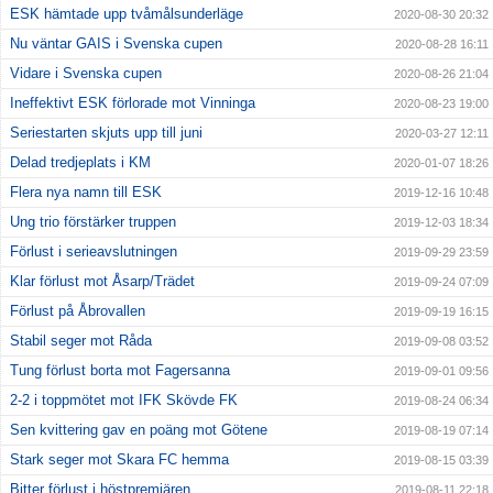
ESK hämtade upp tvåmålsunderläge
2020-08-30 20:32
Nu väntar GAIS i Svenska cupen
2020-08-28 16:11
Vidare i Svenska cupen
2020-08-26 21:04
Ineffektivt ESK förlorade mot Vinninga
2020-08-23 19:00
Seriestarten skjuts upp till juni
2020-03-27 12:11
Delad tredjeplats i KM
2020-01-07 18:26
Flera nya namn till ESK
2019-12-16 10:48
Ung trio förstärker truppen
2019-12-03 18:34
Förlust i serieavslutningen
2019-09-29 23:59
Klar förlust mot Åsarp/Trädet
2019-09-24 07:09
Förlust på Åbrovallen
2019-09-19 16:15
Stabil seger mot Råda
2019-09-08 03:52
Tung förlust borta mot Fagersanna
2019-09-01 09:56
2-2 i toppmötet mot IFK Skövde FK
2019-08-24 06:34
Sen kvittering gav en poäng mot Götene
2019-08-19 07:14
Stark seger mot Skara FC hemma
2019-08-15 03:39
Bitter förlust i höstpremiären
2019-08-11 22:18