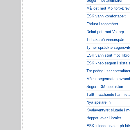
Seger i höstpremiären
Mållöst mot Mölltorp-Brev
ESK vann komfortabelt
Förlust i toppmötet
Delad pott mot Valtorp
Tillbaka på vinnarspåret
Tymer spräckte segersvit
ESK vann stort mot Tibro
ESK knep segern i sista 
Tre poäng i seriepremiäre
Målrik segermatch avrun
Seger i DM-upptakten
Tufft matchande har inlet
Nya spelare in
Kvaläventyret slutade i mo
Hoppet lever i kvalet
ESK inledde kvalet på bäs