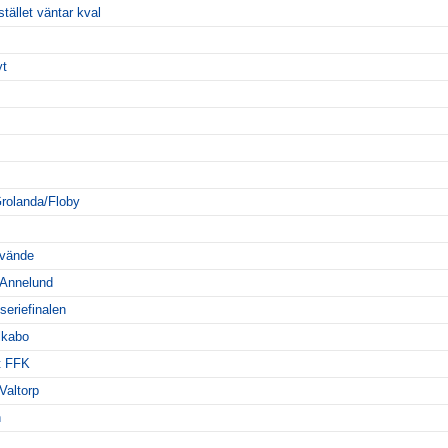
stället väntar kval
yt
rolanda/Floby
 vände
 Annelund
seriefinalen
lkabo
ot FFK
Valtorp
n