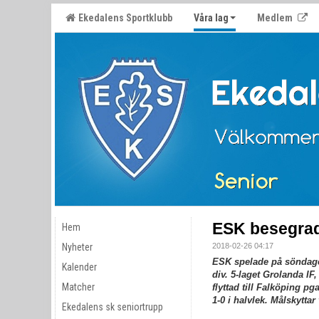
Ekedalens Sportklubb
Våra lag
Medlem
ESK besegrad
Hem
Nyheter
2018-02-26 04:17
ESK spelade på söndagen
Kalender
div. 5-laget Grolanda IF
Matcher
flyttad till Falköping 
1-0 i halvlek. Målskytt
Ekedalens sk seniortrupp