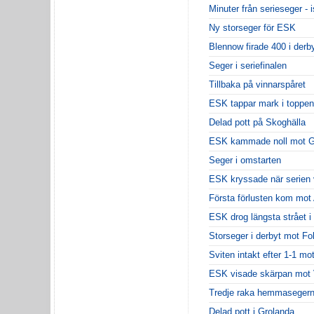
Minuter från serieseger - i
Ny storseger för ESK
Blennow firade 400 i derb
Seger i seriefinalen
Tillbaka på vinnarspåret
ESK tappar mark i toppen
Delad pott på Skoghälla
ESK kammade noll mot G
Seger i omstarten
ESK kryssade när serien
Första förlusten kom mot
ESK drog längsta strået i 
Storseger i derbyt mot Fo
Sviten intakt efter 1-1 m
ESK visade skärpan mot 
Tredje raka hemmaseger
Delad pott i Grolanda