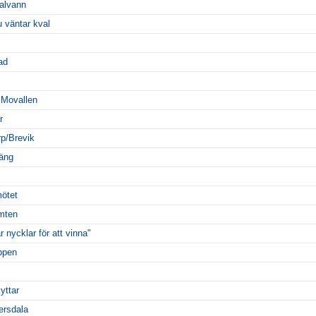
alvann
u väntar kval
ad
 Movallen
r
rp/Brevik
oäng
ötet
mten
 nycklar för att vinna"
oppen
yttar
ersdala