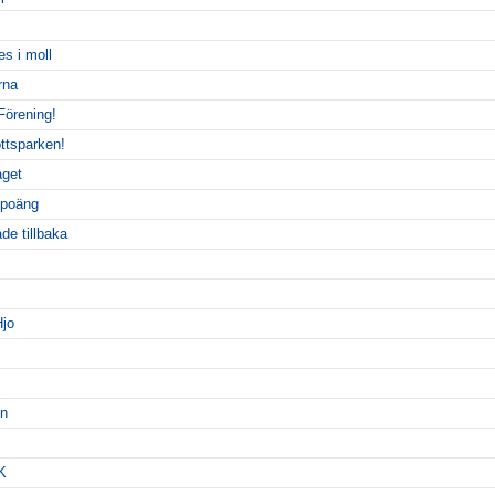
s i moll
rna
 Förening!
ottsparken!
aget
 poäng
de tillbaka
Hjo
en
K