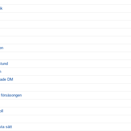
ik
en
stund
n
dade DM
t försäsongen
ll
ta sätt