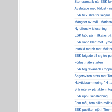
Stor dramatik när ESK kv
Avslutade med förlust - n
ESK fick slita för segern
Mängder av mål i Mariest
Ny offensiv islossning
ESK bjöd på målkalas på
ESK vann klart mot Tyme
Inställd match mot Möllto
ESK krigade till sig tre p
Förlust i återstarten
ESK tog revansch i toppm
Segersviten bröts mot To
Halvtidssummering: "Hittar
Slår inte av på takten i t
ESK upp i serieledning
Fem mål, fem olika målsk
ESK publiken njöt i Timm