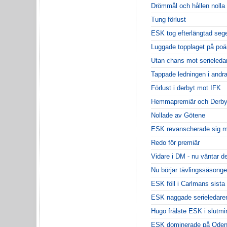
Drömmål och hållen nolla
Tung förlust
ESK tog efterlängtad seg
Luggade topplaget på po
Utan chans mot serieleda
Tappade ledningen i andra
Förlust i derbyt mot IFK
Hemmapremiär och Derby
Nollade av Götene
ESK revanscherade sig m
Redo för premiär
Vidare i DM - nu väntar d
Nu börjar tävlingssäsong
ESK föll i Carlmans sista
ESK naggade serieledare
Hugo frälste ESK i slutmi
ESK dominerade på Oden