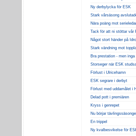
Ny derbylycka för ESK
Stark vårsäsong avslutade
Nära poäng mot serieleda
Tack för att ni stöttar vår
Något stort händer på Idr
Stark vändning mot toppl
Bra prestation - men inga
Storseger när ESK studsa
Förlust i Ulricehamn
ESK segrare i derbyt
Förlust med uddamålet i 
Delad pott i premiären
Kryss i genrepet
Nu börjar tävlingssäsong
En trippel
Ny kvalbesvikelse för ES