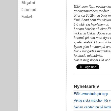
Bildgalleri
ESK som förra veckan kna
Dokument
träningsmatchen för året.
efter ca 20-25 min över 
Kontakt
Emil Sand som fint vinkla
1-0 står sig halvleken ut.
I andra halvlek så ökar E
nickar in Oskar Börjesso
kontroll på och man äger 
spelar stabilt. Offensivt 
byten görs i mitten på an
Dock tvingades mittfältsank
fotskada misstänks.
Nästa helg börjar DM oc
Nyhetsarkiv
ESK avrundade på topp
Viktig sista matchen för 
Serien vänder, nu på lörd