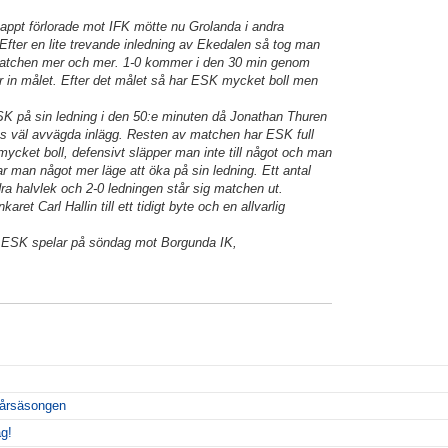
ppt förlorade mot IFK mötte nu Grolanda i andra
 Efter en lite trevande inledning av Ekedalen så tog man
matchen mer och mer. 1-0 kommer i den 30 min genom
r in målet. Efter det målet så har ESK mycket boll men
SK på sin ledning i den 50:e minuten då Jonathan Thuren
ns väl avvägda inlägg. Resten av matchen har ESK full
mycket boll, defensivt släpper man inte till något och man
har man något mer läge att öka på sin ledning. Ett antal
dra halvlek och 2-0 ledningen står sig matchen ut.
aret Carl Hallin till ett tidigt byte och en allvarlig
h ESK spelar på söndag mot Borgunda IK,
vårsäsongen
ag!