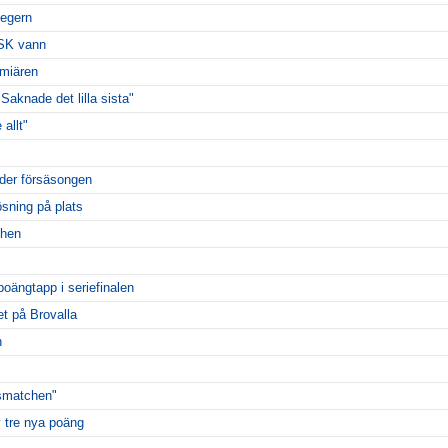
segern
ESK vann
miären
Saknade det lilla sista"
 allt"
der försäsongen
ösning på plats
chen
poängtapp i seriefinalen
t på Brovalla
n
msmatchen"
 tre nya poäng