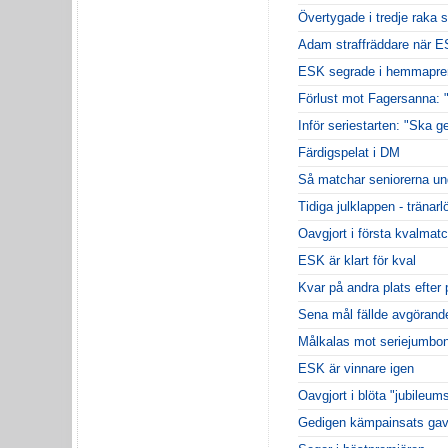
Övertygade i tredje raka 
Adam straffräddare när 
ESK segrade i hemmapre
Förlust mot Fagersanna: "
Inför seriestarten: "Ska ge
Färdigspelat i DM
Så matchar seniorerna un
Tidiga julklappen - tränarl
Oavgjort i första kvalmat
ESK är klart för kval
Kvar på andra plats efter 
Sena mål fällde avgörande
Målkalas mot seriejumbo
ESK är vinnare igen
Oavgjort i blöta "jubileu
Gedigen kämpainsats gav