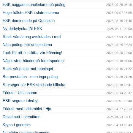
ESK naggade serieledaren på poäng
2025-09-28 08:18
Hugo frälste ESK i slutminuterna
2025-09-07 18:55
ESK dominerade på Odenplan
2025-08-15 21:46
Ny derbylycka för ESK
2025-08-11 09:00
Stark vårsäsong avslutades i moll
2025-07-04 07:34
Nära poäng mot serieledarna
2025-06-25 15:24
Tack för att ni stöttar vår Förening!
2025-06-20 12:00
Något stort händer på Idrottsparken!
2025-06-18 07:06
Stark vändning mot topplaget
2025-06-16 21:22
Bra prestation - men inga poäng
2025-05-28 21:28
Storseger när ESK studsade tillbaka
2025-05-18 18:41
Förlust i Ulricehamn
2025-05-14 20:37
ESK segrare i derbyt
2025-05-01 19:40
Förlust med uddamålet i Hjo
2025-04-27 20:13
Delad pott i premiären
2025-04-21 18:11
Kryss i genrepet
2025-04-13 18:49
Nu börjar tävlingssäsongen