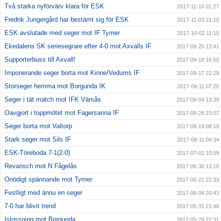
Två starka nyförvärv klara för ESK
2017-11-16 01:27
Fredrik Jungergård har bestämt sig för ESK
2017-11-03 21:10
ESK avslutade med seger mot IF Tymer
2017-10-02 11:10
Ekedalens SK seriesegrare efter 4-0 mot Axvalls IF.
2017-09-25 13:41
Supporterbuss till Axvall!
2017-09-18 16:50
Imponerande seger borta mot Kinne/Vedums IF
2017-09-17 22:29
Storseger hemma mot Borgunda IK
2017-09-11 07:20
Seger i tät match mot IFK Värsås
2017-09-04 13:39
Oavgjort i toppmötet mot Fagersanna IF
2017-08-28 23:07
Seger borta mot Valtorp
2017-08-19 08:19
Stark seger mot Sils IF
2017-08-11 04:34
ESK-Töreboda 7-1(2-0)
2017-07-02 10:09
Revansch mot N Fågelås
2017-06-30 13:10
Onödigt spännande mot Tymer
2017-06-21 22:33
Festligt med ännu en seger
2017-06-04 20:43
7-0 har blivit trend
2017-05-31 21:46
Islossning mot Borgunda
2017-05-29 22:31