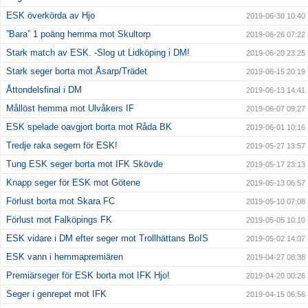
ESK överkörda av Hjo
2019-06-30 10:40
”Bara” 1 poäng hemma mot Skultorp
2019-06-26 07:22
Stark match av ESK. -Slog ut Lidköping i DM!
2019-06-20 23:25
Stark seger borta mot Åsarp/Trädet
2019-06-15 20:19
Åttondelsfinal i DM
2019-06-13 14:41
Mållöst hemma mot Ulvåkers IF
2019-06-07 09:27
ESK spelade oavgjort borta mot Råda BK
2019-06-01 10:16
Tredje raka segern för ESK!
2019-05-27 13:57
Tung ESK seger borta mot IFK Skövde
2019-05-17 23:13
Knapp seger för ESK mot Götene
2019-05-13 06:57
Förlust borta mot Skara FC
2019-05-10 07:08
Förlust mot Falköpings FK
2019-05-05 10:10
ESK vidare i DM efter seger mot Trollhättans BoIS
2019-05-02 14:07
ESK vann i hemmapremiären
2019-04-27 08:38
Premiärseger för ESK borta mot IFK Hjo!
2019-04-20 00:26
Seger i genrepet mot IFK
2019-04-15 06:56