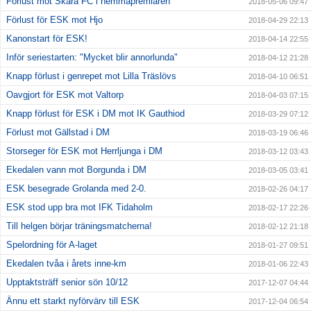
Förlust mot Skara FC i hemmapremiären
2018-05-06 09:47
Förlust för ESK mot Hjo
2018-04-29 22:13
Kanonstart för ESK!
2018-04-14 22:55
Inför seriestarten: "Mycket blir annorlunda"
2018-04-12 21:28
Knapp förlust i genrepet mot Lilla Träslövs
2018-04-10 06:51
Oavgjort för ESK mot Valtorp
2018-04-03 07:15
Knapp förlust för ESK i DM mot IK Gauthiod
2018-03-29 07:12
Förlust mot Gällstad i DM
2018-03-19 06:46
Storseger för ESK mot Herrljunga i DM
2018-03-12 03:43
Ekedalen vann mot Borgunda i DM
2018-03-05 03:41
ESK besegrade Grolanda med 2-0.
2018-02-26 04:17
ESK stod upp bra mot IFK Tidaholm
2018-02-17 22:26
Till helgen börjar träningsmatcherna!
2018-02-12 21:18
Spelordning för A-laget
2018-01-27 09:51
Ekedalen tvåa i årets inne-km
2018-01-06 22:43
Upptaktsträff senior sön 10/12
2017-12-07 04:44
Ännu ett starkt nyförvärv till ESK
2017-12-04 06:54