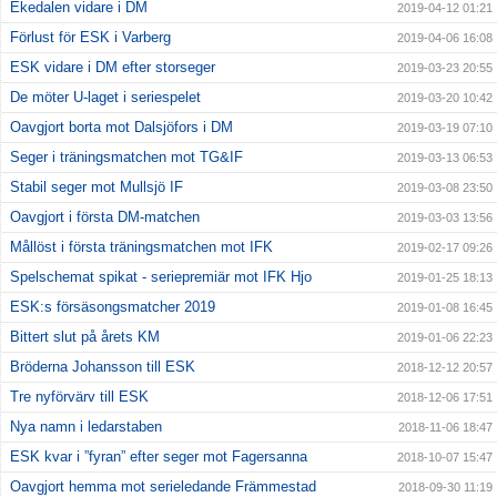
Ekedalen vidare i DM
2019-04-12 01:21
Förlust för ESK i Varberg
2019-04-06 16:08
ESK vidare i DM efter storseger
2019-03-23 20:55
De möter U-laget i seriespelet
2019-03-20 10:42
Oavgjort borta mot Dalsjöfors i DM
2019-03-19 07:10
Seger i träningsmatchen mot TG&IF
2019-03-13 06:53
Stabil seger mot Mullsjö IF
2019-03-08 23:50
Oavgjort i första DM-matchen
2019-03-03 13:56
Mållöst i första träningsmatchen mot IFK
2019-02-17 09:26
Spelschemat spikat - seriepremiär mot IFK Hjo
2019-01-25 18:13
ESK:s försäsongsmatcher 2019
2019-01-08 16:45
Bittert slut på årets KM
2019-01-06 22:23
Bröderna Johansson till ESK
2018-12-12 20:57
Tre nyförvärv till ESK
2018-12-06 17:51
Nya namn i ledarstaben
2018-11-06 18:47
ESK kvar i ”fyran” efter seger mot Fagersanna
2018-10-07 15:47
Oavgjort hemma mot serieledande Främmestad
2018-09-30 11:19