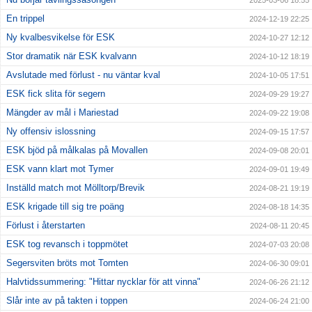
2025-03-06 18:55
En trippel
2024-12-19 22:25
Ny kvalbesvikelse för ESK
2024-10-27 12:12
Stor dramatik när ESK kvalvann
2024-10-12 18:19
Avslutade med förlust - nu väntar kval
2024-10-05 17:51
ESK fick slita för segern
2024-09-29 19:27
Mängder av mål i Mariestad
2024-09-22 19:08
Ny offensiv islossning
2024-09-15 17:57
ESK bjöd på målkalas på Movallen
2024-09-08 20:01
ESK vann klart mot Tymer
2024-09-01 19:49
Inställd match mot Mölltorp/Brevik
2024-08-21 19:19
ESK krigade till sig tre poäng
2024-08-18 14:35
Förlust i återstarten
2024-08-11 20:45
ESK tog revansch i toppmötet
2024-07-03 20:08
Segersviten bröts mot Tomten
2024-06-30 09:01
Halvtidssummering: "Hittar nycklar för att vinna"
2024-06-26 21:12
Slår inte av på takten i toppen
2024-06-24 21:00