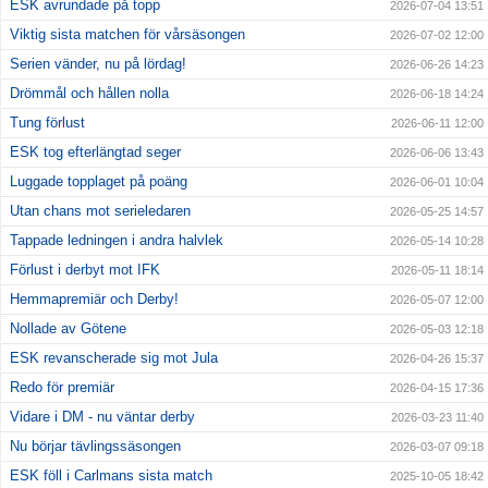
ESK avrundade på topp
2026-07-04 13:51
Viktig sista matchen för vårsäsongen
2026-07-02 12:00
Serien vänder, nu på lördag!
2026-06-26 14:23
Drömmål och hållen nolla
2026-06-18 14:24
Tung förlust
2026-06-11 12:00
ESK tog efterlängtad seger
2026-06-06 13:43
Luggade topplaget på poäng
2026-06-01 10:04
Utan chans mot serieledaren
2026-05-25 14:57
Tappade ledningen i andra halvlek
2026-05-14 10:28
Förlust i derbyt mot IFK
2026-05-11 18:14
Hemmapremiär och Derby!
2026-05-07 12:00
Nollade av Götene
2026-05-03 12:18
ESK revanscherade sig mot Jula
2026-04-26 15:37
Redo för premiär
2026-04-15 17:36
Vidare i DM - nu väntar derby
2026-03-23 11:40
Nu börjar tävlingssäsongen
2026-03-07 09:18
ESK föll i Carlmans sista match
2025-10-05 18:42