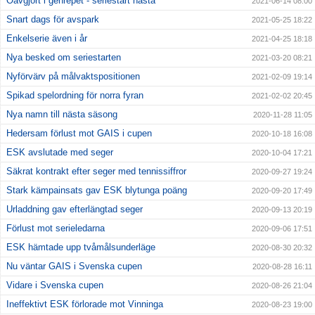
Oavgjort i genrepet - seriestart nästa
2021-06-14 08:00
Snart dags för avspark
2021-05-25 18:22
Enkelserie även i år
2021-04-25 18:18
Nya besked om seriestarten
2021-03-20 08:21
Nyförvärv på målvaktspositionen
2021-02-09 19:14
Spikad spelordning för norra fyran
2021-02-02 20:45
Nya namn till nästa säsong
2020-11-28 11:05
Hedersam förlust mot GAIS i cupen
2020-10-18 16:08
ESK avslutade med seger
2020-10-04 17:21
Säkrat kontrakt efter seger med tennissiffror
2020-09-27 19:24
Stark kämpainsats gav ESK blytunga poäng
2020-09-20 17:49
Urladdning gav efterlängtad seger
2020-09-13 20:19
Förlust mot serieledarna
2020-09-06 17:51
ESK hämtade upp tvåmålsunderläge
2020-08-30 20:32
Nu väntar GAIS i Svenska cupen
2020-08-28 16:11
Vidare i Svenska cupen
2020-08-26 21:04
Ineffektivt ESK förlorade mot Vinninga
2020-08-23 19:00