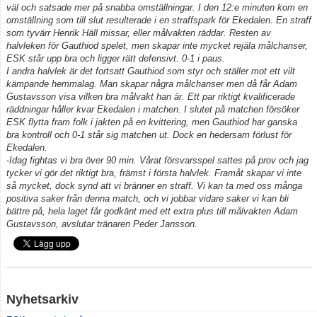
väl och satsade mer på snabba omställningar. I den 12:e minuten kom en
omställning som till slut resulterade i en straffspark för Ekedalen. En straff
Kontakt
som tyvärr Henrik Häll missar, eller målvakten räddar. Resten av
halvleken för Gauthiod spelet, men skapar inte mycket rejäla målchanser,
ESK står upp bra och ligger rätt defensivt. 0-1 i paus.
I andra halvlek är det fortsatt Gauthiod som styr och ställer mot ett vilt
kämpande hemmalag. Man skapar några målchanser men då får Adam
Gustavsson visa vilken bra målvakt han är. Ett par riktigt kvalificerade
räddningar håller kvar Ekedalen i matchen. I slutet på matchen försöker
ESK flytta fram folk i jakten på en kvittering, men Gauthiod har ganska
bra kontroll och 0-1 står sig matchen ut. Dock en hedersam förlust för
Ekedalen.
-Idag fightas vi bra över 90 min. Vårat försvarsspel sattes på prov och jag
tycker vi gör det riktigt bra, främst i första halvlek. Framåt skapar vi inte
så mycket, dock synd att vi bränner en straff. Vi kan ta med oss många
positiva saker från denna match, och vi jobbar vidare saker vi kan bli
bättre på, hela laget får godkänt med ett extra plus till målvakten Adam
Gustavsson, avslutar tränaren Peder Jansson.
Nyhetsarkiv