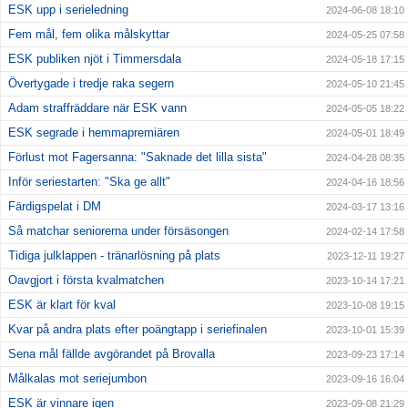
ESK upp i serieledning
2024-06-08 18:10
Fem mål, fem olika målskyttar
2024-05-25 07:58
ESK publiken njöt i Timmersdala
2024-05-18 17:15
Övertygade i tredje raka segern
2024-05-10 21:45
Adam straffräddare när ESK vann
2024-05-05 18:22
ESK segrade i hemmapremiären
2024-05-01 18:49
Förlust mot Fagersanna: "Saknade det lilla sista"
2024-04-28 08:35
Inför seriestarten: "Ska ge allt"
2024-04-16 18:56
Färdigspelat i DM
2024-03-17 13:16
Så matchar seniorerna under försäsongen
2024-02-14 17:58
Tidiga julklappen - tränarlösning på plats
2023-12-11 19:27
Oavgjort i första kvalmatchen
2023-10-14 17:21
ESK är klart för kval
2023-10-08 19:15
Kvar på andra plats efter poängtapp i seriefinalen
2023-10-01 15:39
Sena mål fällde avgörandet på Brovalla
2023-09-23 17:14
Målkalas mot seriejumbon
2023-09-16 16:04
ESK är vinnare igen
2023-09-08 21:29