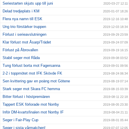
Seriestarten skjuts upp till juni
2020-03-27 12:11
Delad tredjeplats i KM
2020-01-07 18:26
Flera nya namn till ESK
2019-12-16 10:48
Ung trio förstärker truppen
2019-12-03 18:34
Förlust i serieavslutningen
2019-09-29 23:59
Klar förlust mot Åsarp/Trädet
2019-09-24 07:09
Förlust på Åbrovallen
2019-09-19 16:15
Stabil seger mot Råda
2019-09-08 03:52
Tung förlust borta mot Fagersanna
2019-09-01 09:56
2-2 i toppmötet mot IFK Skövde FK
2019-08-24 06:34
Sen kvittering gav en poäng mot Götene
2019-08-19 07:14
Stark seger mot Skara FC hemma
2019-08-15 03:39
Bitter förlust i höstpremiären
2019-08-11 22:18
Tappert ESK förlorade mot Norrby
2019-08-05 23:30
Inför DM-kvartsfinalen mot Norrby IF
2019-08-04 21:11
Seger i Fair-Play Cup
2019-08-01 05:44
Seger i sista vårmatchen!
2019-07-07 12:05