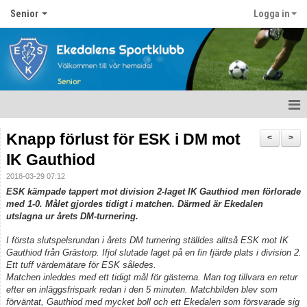
Senior
Logga in
Hem
Knapp förlust för ESK i DM mot
<
>
IK Gauthiod
Nyheter
2018-03-29 07:12
Kalender
ESK kämpade tappert mot division 2-laget IK Gauthiod men förlorade
med 1-0. Målet gjordes tidigt i matchen. Därmed är Ekedalen
utslagna ur årets DM-turnering.
Matcher
I första slutspelsrundan i årets DM turnering ställdes alltså ESK mot IK
Ekedalens sk seniortrupp
Gauthiod från Grästorp. Ifjol slutade laget på en fin fjärde plats i division 2.
Ett tuff värdemätare för ESK således.
Bildgalleri
Matchen inleddes med ett tidigt mål för gästerna. Man tog tillvara en retur
efter en inläggsfrispark redan i den 5 minuten. Matchbilden blev som
förväntat, Gauthiod med mycket boll och ett Ekedalen som försvarade sig
Dokument