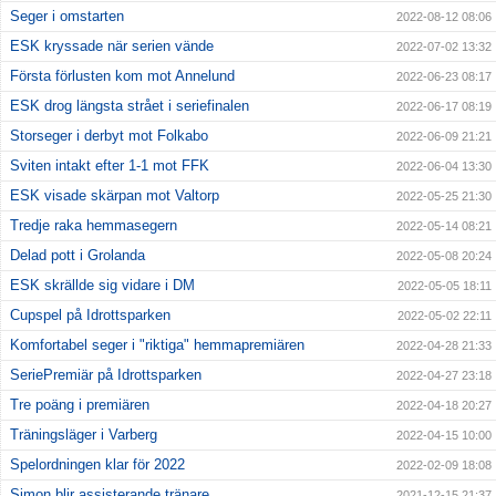
Seger i omstarten
2022-08-12 08:06
ESK kryssade när serien vände
2022-07-02 13:32
Första förlusten kom mot Annelund
2022-06-23 08:17
ESK drog längsta strået i seriefinalen
2022-06-17 08:19
Storseger i derbyt mot Folkabo
2022-06-09 21:21
Sviten intakt efter 1-1 mot FFK
2022-06-04 13:30
ESK visade skärpan mot Valtorp
2022-05-25 21:30
Tredje raka hemmasegern
2022-05-14 08:21
Delad pott i Grolanda
2022-05-08 20:24
ESK skrällde sig vidare i DM
2022-05-05 18:11
Cupspel på Idrottsparken
2022-05-02 22:11
Komfortabel seger i "riktiga" hemmapremiären
2022-04-28 21:33
SeriePremiär på Idrottsparken
2022-04-27 23:18
Tre poäng i premiären
2022-04-18 20:27
Träningsläger i Varberg
2022-04-15 10:00
Spelordningen klar för 2022
2022-02-09 18:08
Simon blir assisterande tränare
2021-12-15 21:37