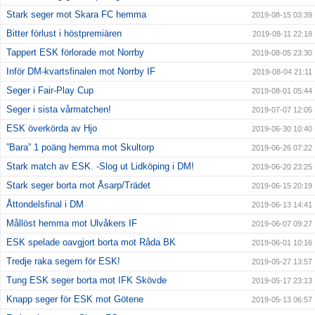
Stark seger mot Skara FC hemma
2019-08-15 03:39
Bitter förlust i höstpremiären
2019-08-11 22:18
Tappert ESK förlorade mot Norrby
2019-08-05 23:30
Inför DM-kvartsfinalen mot Norrby IF
2019-08-04 21:11
Seger i Fair-Play Cup
2019-08-01 05:44
Seger i sista vårmatchen!
2019-07-07 12:05
ESK överkörda av Hjo
2019-06-30 10:40
”Bara” 1 poäng hemma mot Skultorp
2019-06-26 07:22
Stark match av ESK. -Slog ut Lidköping i DM!
2019-06-20 23:25
Stark seger borta mot Åsarp/Trädet
2019-06-15 20:19
Åttondelsfinal i DM
2019-06-13 14:41
Mållöst hemma mot Ulvåkers IF
2019-06-07 09:27
ESK spelade oavgjort borta mot Råda BK
2019-06-01 10:16
Tredje raka segern för ESK!
2019-05-27 13:57
Tung ESK seger borta mot IFK Skövde
2019-05-17 23:13
Knapp seger för ESK mot Götene
2019-05-13 06:57