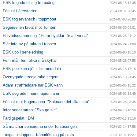
ESK krigade till sig tre poäng
2024-08-18 14:35
Förlust i återstarten
2024-08-11 20:45
ESK tog revansch i toppmötet
2024-07-03 20:08
Segersviten bröts mot Tomten
2024-06-30 09:01
Halvtidssummering: "Hittar nycklar för att vinna"
2024-06-26 21:12
Slår inte av på takten i toppen
2024-06-24 21:00
ESK upp i serieledning
2024-06-08 18:10
Fem mål, fem olika målskyttar
2024-05-25 07:58
ESK publiken njöt i Timmersdala
2024-05-18 17:15
Övertygade i tredje raka segern
2024-05-10 21:45
Adam straffräddare när ESK vann
2024-05-05 18:22
ESK segrade i hemmapremiären
2024-05-01 18:49
Förlust mot Fagersanna: "Saknade det lilla sista"
2024-04-28 08:35
Inför seriestarten: "Ska ge allt"
2024-04-16 18:56
Färdigspelat i DM
2024-03-17 13:16
Så matchar seniorerna under försäsongen
2024-02-14 17:58
Tidiga julklappen - tränarlösning på plats
2023-12-11 19:27