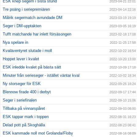
ESK knep segern i sista stund
2023-04-21 22:01
Tre poäng i seriepremiären
2023-04-14 22:16
Målrik segermatch avrundade DM
2023-03-19 19:19
Seger i DM-upptakten
2023-03-05 16:19
Tufft matchande har inlett försäsongen
2023-02-18 17:08
Nya spelare in
2022-11-25 17:58
Kvaläventyret slutade i moll
2022-10-22 16:54
Hoppet lever i kvalet
2022-10-20 13:00
ESK inledde kvalet på bästa sätt
2022-10-09 17:18
Minuter från serieseger - istället väntar kval
2022-10-02 18:34
Ny storseger för ESK
2022-09-25 18:24
Blennow firade 400 i derbyt
2022-09-17 17:44
Seger i seriefinalen
2022-09-10 15:06
Tillbaka på vinnarspåret
2022-09-03 08:00
ESK tappar mark i toppen
2022-08-31 16:23
Delad pott på Skoghälla
2022-08-23 08:41
ESK kammade noll mot Grolanda/Floby
2022-08-16 08:09