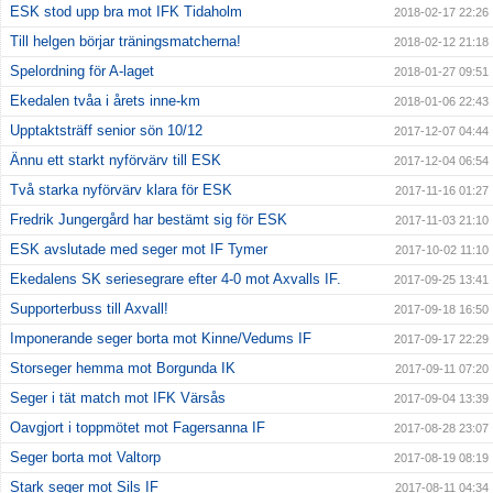
ESK stod upp bra mot IFK Tidaholm
2018-02-17 22:26
Till helgen börjar träningsmatcherna!
2018-02-12 21:18
Spelordning för A-laget
2018-01-27 09:51
Ekedalen tvåa i årets inne-km
2018-01-06 22:43
Upptaktsträff senior sön 10/12
2017-12-07 04:44
Ännu ett starkt nyförvärv till ESK
2017-12-04 06:54
Två starka nyförvärv klara för ESK
2017-11-16 01:27
Fredrik Jungergård har bestämt sig för ESK
2017-11-03 21:10
ESK avslutade med seger mot IF Tymer
2017-10-02 11:10
Ekedalens SK seriesegrare efter 4-0 mot Axvalls IF.
2017-09-25 13:41
Supporterbuss till Axvall!
2017-09-18 16:50
Imponerande seger borta mot Kinne/Vedums IF
2017-09-17 22:29
Storseger hemma mot Borgunda IK
2017-09-11 07:20
Seger i tät match mot IFK Värsås
2017-09-04 13:39
Oavgjort i toppmötet mot Fagersanna IF
2017-08-28 23:07
Seger borta mot Valtorp
2017-08-19 08:19
Stark seger mot Sils IF
2017-08-11 04:34