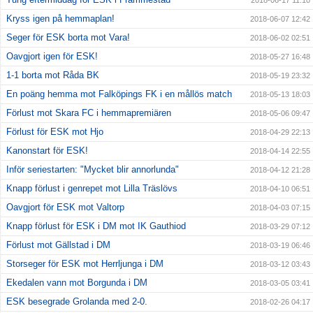
2018-06-17 11:10
Kryss igen på hemmaplan!
2018-06-07 12:42
Seger för ESK borta mot Vara!
2018-06-02 02:51
Oavgjort igen för ESK!
2018-05-27 16:48
1-1 borta mot Råda BK
2018-05-19 23:32
En poäng hemma mot Falköpings FK i en mållös match
2018-05-13 18:03
Förlust mot Skara FC i hemmapremiären
2018-05-06 09:47
Förlust för ESK mot Hjo
2018-04-29 22:13
Kanonstart för ESK!
2018-04-14 22:55
Inför seriestarten: "Mycket blir annorlunda"
2018-04-12 21:28
Knapp förlust i genrepet mot Lilla Träslövs
2018-04-10 06:51
Oavgjort för ESK mot Valtorp
2018-04-03 07:15
Knapp förlust för ESK i DM mot IK Gauthiod
2018-03-29 07:12
Förlust mot Gällstad i DM
2018-03-19 06:46
Storseger för ESK mot Herrljunga i DM
2018-03-12 03:43
Ekedalen vann mot Borgunda i DM
2018-03-05 03:41
ESK besegrade Grolanda med 2-0.
2018-02-26 04:17