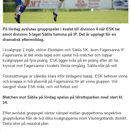
Kontakt
På lördag avslutas gruppspelet i kvalet till division 4 när ESK tar
emot division 5-laget Sätila hemma på IP. Det är upplagt för en
dramatisk eftermiddag.
I kvalgrupp 1 ingår, utöver Ekedalen och Sätila SK, även Fagersanna IF.
Fagersanna är det enda laget som spelat två matcher och toppar
kvalgruppen på fyra poäng. ESK ligger tvåa på en poäng efter att ha
kryssat mot Fagersanna i kvalets första omgång. Sätila står på noll.
Förutsättningar är således klara inför lördagens batalj. ESK behöver vinna
och knappa in två plusmål på Fagersanna för att vinna gruppen. Vid
oavgjort slutar ESK tvåa, och vid förlust sist.
Matchen mot Sätila på lördag spelas på Idrottsparken med start kl.
14.
Efter avslutat gruppspel väntar särspel mellan gruppettorna respektive
grupptvåorna från de två olika kvalgrupperna inom Västergötlands distrikt.
Detta sker på neautral plan.