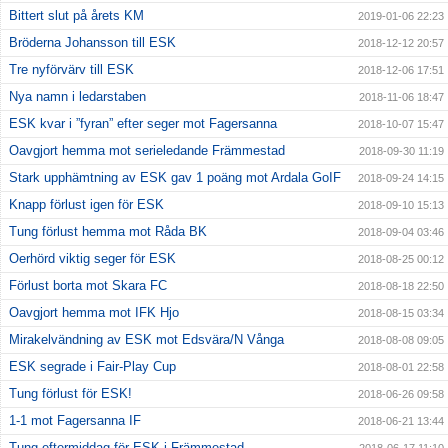
Bittert slut på årets KM
2019-01-06 22:23
Bröderna Johansson till ESK
2018-12-12 20:57
Tre nyförvärv till ESK
2018-12-06 17:51
Nya namn i ledarstaben
2018-11-06 18:47
ESK kvar i ”fyran” efter seger mot Fagersanna
2018-10-07 15:47
Oavgjort hemma mot serieledande Främmestad
2018-09-30 11:19
Stark upphämtning av ESK gav 1 poäng mot Ardala GoIF
2018-09-24 14:15
Knapp förlust igen för ESK
2018-09-10 15:13
Tung förlust hemma mot Råda BK
2018-09-04 03:46
Oerhörd viktig seger för ESK
2018-08-25 00:12
Förlust borta mot Skara FC
2018-08-18 22:50
Oavgjort hemma mot IFK Hjo
2018-08-15 03:34
Mirakelvändning av ESK mot Edsvära/N Vånga
2018-08-08 09:05
ESK segrade i Fair-Play Cup
2018-08-01 22:58
Tung förlust för ESK!
2018-06-26 09:58
1-1 mot Fagersanna IF
2018-06-21 13:44
Tung eftermiddag för ESK i Främmestad