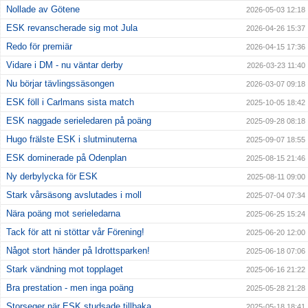
Nollade av Götene
2026-05-03 12:18
ESK revanscherade sig mot Jula
2026-04-26 15:37
Redo för premiär
2026-04-15 17:36
Vidare i DM - nu väntar derby
2026-03-23 11:40
Nu börjar tävlingssäsongen
2026-03-07 09:18
ESK föll i Carlmans sista match
2025-10-05 18:42
ESK naggade serieledaren på poäng
2025-09-28 08:18
Hugo frälste ESK i slutminuterna
2025-09-07 18:55
ESK dominerade på Odenplan
2025-08-15 21:46
Ny derbylycka för ESK
2025-08-11 09:00
Stark vårsäsong avslutades i moll
2025-07-04 07:34
Nära poäng mot serieledarna
2025-06-25 15:24
Tack för att ni stöttar vår Förening!
2025-06-20 12:00
Något stort händer på Idrottsparken!
2025-06-18 07:06
Stark vändning mot topplaget
2025-06-16 21:22
Bra prestation - men inga poäng
2025-05-28 21:28
Storseger när ESK studsade tillbaka
2025-05-18 18:41