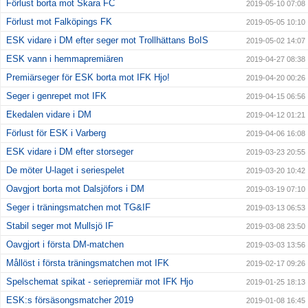
Förlust borta mot Skara FC
2019-05-10 07:08
Förlust mot Falköpings FK
2019-05-05 10:10
ESK vidare i DM efter seger mot Trollhättans BoIS
2019-05-02 14:07
ESK vann i hemmapremiären
2019-04-27 08:38
Premiärseger för ESK borta mot IFK Hjo!
2019-04-20 00:26
Seger i genrepet mot IFK
2019-04-15 06:56
Ekedalen vidare i DM
2019-04-12 01:21
Förlust för ESK i Varberg
2019-04-06 16:08
ESK vidare i DM efter storseger
2019-03-23 20:55
De möter U-laget i seriespelet
2019-03-20 10:42
Oavgjort borta mot Dalsjöfors i DM
2019-03-19 07:10
Seger i träningsmatchen mot TG&IF
2019-03-13 06:53
Stabil seger mot Mullsjö IF
2019-03-08 23:50
Oavgjort i första DM-matchen
2019-03-03 13:56
Mållöst i första träningsmatchen mot IFK
2019-02-17 09:26
Spelschemat spikat - seriepremiär mot IFK Hjo
2019-01-25 18:13
ESK:s försäsongsmatcher 2019
2019-01-08 16:45