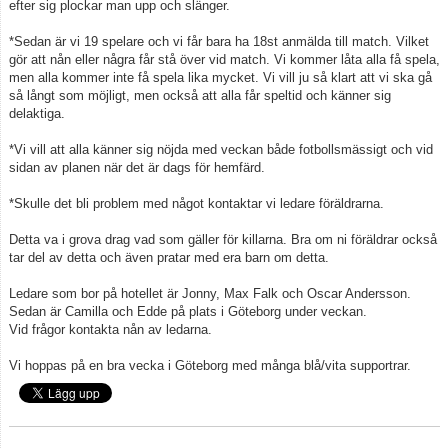
efter sig plockar man upp och slänger.
*Sedan är vi 19 spelare och vi får bara ha 18st anmälda till match. Vilket
gör att nån eller några får stå över vid match. Vi kommer låta alla få spela,
men alla kommer inte få spela lika mycket. Vi vill ju så klart att vi ska gå
så långt som möjligt, men också att alla får speltid och känner sig
delaktiga.
*Vi vill att alla känner sig nöjda med veckan både fotbollsmässigt och vid
sidan av planen när det är dags för hemfärd.
*Skulle det bli problem med något kontaktar vi ledare föräldrarna.
Detta va i grova drag vad som gäller för killarna. Bra om ni föräldrar också
tar del av detta och även pratar med era barn om detta.
Ledare som bor på hotellet är Jonny, Max Falk och Oscar Andersson.
Sedan är Camilla och Edde på plats i Göteborg under veckan.
Vid frågor kontakta nån av ledarna.
Vi hoppas på en bra vecka i Göteborg med många blå/vita supportrar.