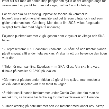
Efter allt slit med att samla ihop pengar och dylikt är det återigen dags för
säsongens höjdpunkt får man väl säga, Gothia Cup i Göteborg.
Kontakt
För att det ska bli en trevlig upplevelse för alla så kommer vi
ledare/tränare informera killarna lite vad det är som väntar och vad som
gäller under veckan i Göteborg. Men det är likt 2022, vilket fungerade
skapligt förra året med några få undantag.
Följande punkter kommer vi gå igenom som vi tycker är viktiga och SKA
följas.
*Vi representerar IFK Tidaholm/Ekedalens SK både på och utanför planen
på ett snyggt sätt under hela veckan. Vi ska ha ett bra beteende den tiden
vi är där.
* Tider för mat, samling, läggdags m.m SKA följas. Alla ska bl a vara
tillbaka på hotellet Kl 22:00 på kvällen.
*Går man ut på stan under fritiden så går vi inte själva, man meddelar
också ledare ungefär vart man tänkt ta vägen.
*Stölder och liknande förekommer under Gothia Cup, det ska man ha
respekt för, så killarna får tänka sig för med värdesaker och liknande.
*Allmän ordning på hotellrummet och vid matcher med kläder osv. Skräp