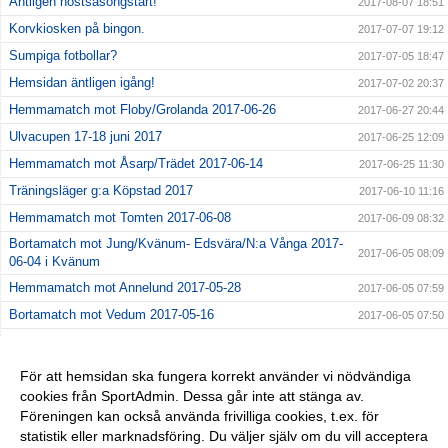
Äntligen höstsäsongstart!
2017-08-07 18:51
Korvkiosken på bingon.
2017-07-07 19:12
Sumpiga fotbollar?
2017-07-05 18:47
Hemsidan äntligen igång!
2017-07-02 20:37
Hemmamatch mot Floby/Grolanda 2017-06-26
2017-06-27 20:44
Ulvacupen 17-18 juni 2017
2017-06-25 12:09
Hemmamatch mot Åsarp/Trädet 2017-06-14
2017-06-25 11:30
Träningsläger g:a Köpstad 2017
2017-06-10 11:16
Hemmamatch mot Tomten 2017-06-08
2017-06-09 08:32
Bortamatch mot Jung/Kvänum- Edsvära/N:a Vånga 2017-
2017-06-05 08:09
06-04 i Kvänum
Hemmamatch mot Annelund 2017-05-28
2017-06-05 07:59
Bortamatch mot Vedum 2017-05-16
2017-06-05 07:50
Hemmamatch mot FFK 2017-05-14
2017-06-05 07:40
Seriepremiär! 2017-05-03 i Grolanda
2017-06-05 07:27
För att hemsidan ska fungera korrekt använder vi nödvändiga
cookies från SportAdmin. Dessa går inte att stänga av.
Giffcupen 2017-04-29
2017-06-04 11:52
Föreningen kan också använda frivilliga cookies, t.ex. för
Sandbacken Cup 2017-04-17
2017-04-19 21:23
statistik eller marknadsföring. Du väljer själv om du vill acceptera