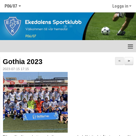
P06/07
Logga in
Hem
Gothia 2023
<
>
2023-07-15 17:15
Nyheter
Kalender
Matcher
Truppen
Bildgalleri
Dokument