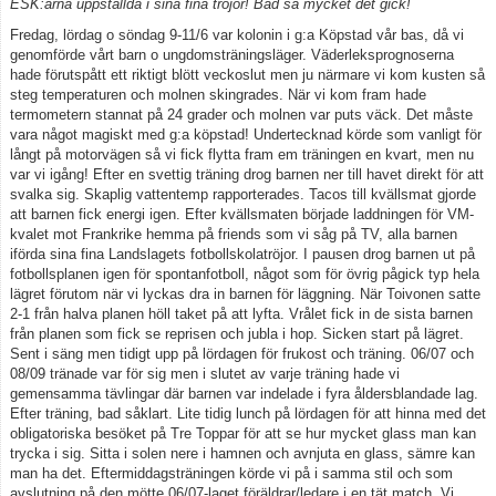
ESK:arna uppställda i sina fina tröjor! Bad så mycket det gick!
Fredag, lördag o söndag 9-11/6 var kolonin i g:a Köpstad vår bas, då vi
Kontakt
genomförde vårt barn o ungdomsträningsläger. Väderleksprognoserna
hade förutspått ett riktigt blött veckoslut men ju närmare vi kom kusten så
steg temperaturen och molnen skingrades. När vi kom fram hade
termometern stannat på 24 grader och molnen var puts väck. Det måste
vara något magiskt med g:a köpstad! Undertecknad körde som vanligt för
långt på motorvägen så vi fick flytta fram em träningen en kvart, men nu
var vi igång! Efter en svettig träning drog barnen ner till havet direkt för att
svalka sig. Skaplig vattentemp rapporterades. Tacos till kvällsmat gjorde
att barnen fick energi igen. Efter kvällsmaten började laddningen för VM-
kvalet mot Frankrike hemma på friends som vi såg på TV, alla barnen
iförda sina fina Landslagets fotbollskolatröjor. I pausen drog barnen ut på
fotbollsplanen igen för spontanfotboll, något som för övrig pågick typ hela
lägret förutom när vi lyckas dra in barnen för läggning. När Toivonen satte
2-1 från halva planen höll taket på att lyfta. Vrålet fick in de sista barnen
från planen som fick se reprisen och jubla i hop. Sicken start på lägret.
Sent i säng men tidigt upp på lördagen för frukost och träning. 06/07 och
08/09 tränade var för sig men i slutet av varje träning hade vi
gemensamma tävlingar där barnen var indelade i fyra åldersblandade lag.
Efter träning, bad såklart. Lite tidig lunch på lördagen för att hinna med det
obligatoriska besöket på Tre Toppar för att se hur mycket glass man kan
trycka i sig. Sitta i solen nere i hamnen och avnjuta en glass, sämre kan
man ha det. Eftermiddagsträningen körde vi på i samma stil och som
avslutning på den mötte 06/07-laget föräldrar/ledare i en tät match. Vi