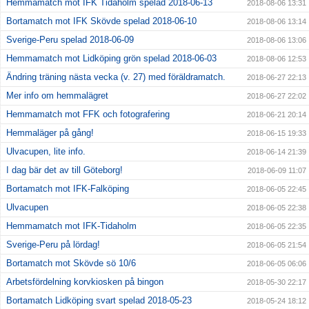
Hemmamatch mot IFK Tidaholm spelad 2018-06-13
2018-08-06 13:31
Bortamatch mot IFK Skövde spelad 2018-06-10
2018-08-06 13:14
Sverige-Peru spelad 2018-06-09
2018-08-06 13:06
Hemmamatch mot Lidköping grön spelad 2018-06-03
2018-08-06 12:53
Ändring träning nästa vecka (v. 27) med föräldramatch.
2018-06-27 22:13
Mer info om hemmalägret
2018-06-27 22:02
Hemmamatch mot FFK och fotografering
2018-06-21 20:14
Hemmaläger på gång!
2018-06-15 19:33
Ulvacupen, lite info.
2018-06-14 21:39
I dag bär det av till Göteborg!
2018-06-09 11:07
Bortamatch mot IFK-Falköping
2018-06-05 22:45
Ulvacupen
2018-06-05 22:38
Hemmamatch mot IFK-Tidaholm
2018-06-05 22:35
Sverige-Peru på lördag!
2018-06-05 21:54
Bortamatch mot Skövde sö 10/6
2018-06-05 06:06
Arbetsfördelning korvkiosken på bingon
2018-05-30 22:17
Bortamatch Lidköping svart spelad 2018-05-23
2018-05-24 18:12