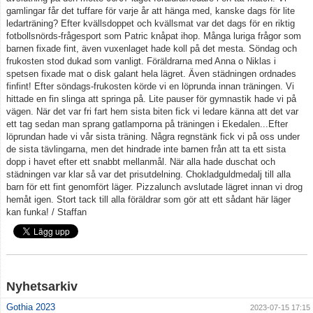
gamlingar får det tuffare för varje år att hänga med, kanske dags för lite
ledarträning? Efter kvällsdoppet och kvällsmat var det dags för en riktig
fotbollsnörds-frågesport som Patric knåpat ihop. Många luriga frågor som
barnen fixade fint, även vuxenlaget hade koll på det mesta. Söndag och
frukosten stod dukad som vanligt. Föräldrarna med Anna o Niklas i
spetsen fixade mat o disk galant hela lägret. Även städningen ordnades
finfint! Efter söndags-frukosten körde vi en löprunda innan träningen. Vi
hittade en fin slinga att springa på. Lite pauser för gymnastik hade vi på
vägen. När det var fri fart hem sista biten fick vi ledare känna att det var
ett tag sedan man sprang gatlamporna på träningen i Ekedalen...Efter
löprundan hade vi vår sista träning. Några regnstänk fick vi på oss under
de sista tävlingarna, men det hindrade inte barnen från att ta ett sista
dopp i havet efter ett snabbt mellanmål. När alla hade duschat och
städningen var klar så var det prisutdelning. Chokladguldmedalj till alla
barn för ett fint genomfört läger. Pizzalunch avslutade lägret innan vi drog
hemåt igen. Stort tack till alla föräldrar som gör att ett sådant här läger
kan funka! / Staffan
Nyhetsarkiv
Gothia 2023
2023-07-15 17:15