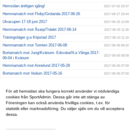
Hemsidan äntligen igång!
2017-07-02 20:37
Hemmamatch mot Floby/Grolanda 2017-06-26
2017-06-27 20:44
Ulvacupen 17-18 juni 2017
2017-06-25 12:09
Hemmamatch mot Åsarp/Trädet 2017-06-14
2017-06-25 11:30
Träningsläger g:a Köpstad 2017
2017-06-10 11:16
Hemmamatch mot Tomten 2017-06-08
2017-06-09 08:32
Bortamatch mot Jung/Kvänum- Edsvära/N:a Vånga 2017-
2017-06-05 08:09
06-04 i Kvänum
Hemmamatch mot Annelund 2017-05-28
2017-06-05 07:59
Bortamatch mot Vedum 2017-05-16
2017-06-05 07:50
Hemmamatch mot FFK 2017-05-14
2017-06-05 07:40
Seriepremiär! 2017-05-03 i Grolanda
2017-06-05 07:27
För att hemsidan ska fungera korrekt använder vi nödvändiga
cookies från SportAdmin. Dessa går inte att stänga av.
Giffcupen 2017-04-29
2017-06-04 11:52
Föreningen kan också använda frivilliga cookies, t.ex. för
Sandbacken Cup 2017-04-17
2017-04-19 21:23
statistik eller marknadsföring. Du väljer själv om du vill acceptera
dessa.
Anpassa dina val
Cookie-inställningar
Gå till Webbversion