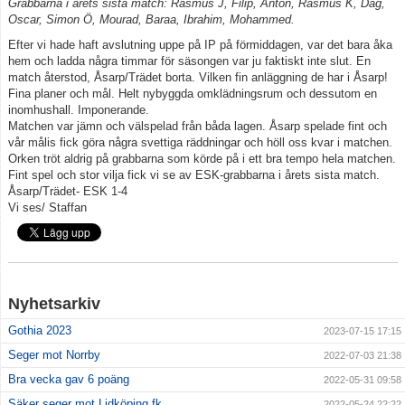
Grabbarna i årets sista match: Rasmus J, Filip, Anton, Rasmus K, Dag,
Oscar, Simon Ö, Mourad, Baraa, Ibrahim, Mohammed.
Kontakt
Efter vi hade haft avslutning uppe på IP på förmiddagen, var det bara åka
hem och ladda några timmar för säsongen var ju faktiskt inte slut. En
match återstod, Åsarp/Trädet borta. Vilken fin anläggning de har i Åsarp!
Fina planer och mål. Helt nybyggda omklädningsrum och dessutom en
inomhushall. Imponerande.
Matchen var jämn och välspelad från båda lagen. Åsarp spelade fint och
vår målis fick göra några svettiga räddningar och höll oss kvar i matchen.
Orken tröt aldrig på grabbarna som körde på i ett bra tempo hela matchen.
Fint spel och stor vilja fick vi se av ESK-grabbarna i årets sista match.
Åsarp/Trädet- ESK 1-4
Vi ses/ Staffan
Nyhetsarkiv
Gothia 2023
2023-07-15 17:15
Seger mot Norrby
2022-07-03 21:38
Bra vecka gav 6 poäng
2022-05-31 09:58
Säker seger mot Lidköping fk
2022-05-24 22:22