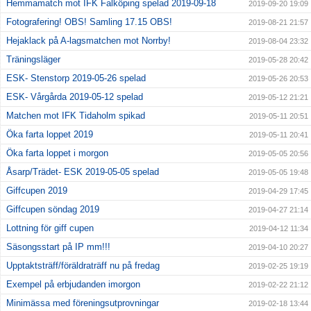
Hemmamatch mot IFK Falköping spelad 2019-09-18
2019-09-20 19:09
Fotografering! OBS! Samling 17.15 OBS!
2019-08-21 21:57
Hejaklack på A-lagsmatchen mot Norrby!
2019-08-04 23:32
Träningsläger
2019-05-28 20:42
ESK- Stenstorp 2019-05-26 spelad
2019-05-26 20:53
ESK- Vårgårda 2019-05-12 spelad
2019-05-12 21:21
Matchen mot IFK Tidaholm spikad
2019-05-11 20:51
Öka farta loppet 2019
2019-05-11 20:41
Öka farta loppet i morgon
2019-05-05 20:56
Åsarp/Trädet- ESK 2019-05-05 spelad
2019-05-05 19:48
Giffcupen 2019
2019-04-29 17:45
Giffcupen söndag 2019
2019-04-27 21:14
Lottning för giff cupen
2019-04-12 11:34
Säsongsstart på IP mm!!!
2019-04-10 20:27
Upptaktsträff/föräldraträff nu på fredag
2019-02-25 19:19
Exempel på erbjudanden imorgon
2019-02-22 21:12
Minimässa med föreningsutprovningar
2019-02-18 13:44