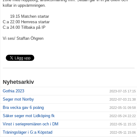
kollar in uppvärmningen.
Kontakt
19.15 Matchen startar
C:a 22.00 Hemresa startar
C:a 24.00 Tillbaka på IP
Vi ses/ Staffan Öhgren
Nyhetsarkiv
Gothia 2023
2023-07-15 17:15
Seger mot Norrby
2022-07-03 21:38
Bra vecka gav 6 poäng
2022-05-31 09:58
Säker seger mot Lidköping fk
2022-05-24 22:22
Vinst i seriepremiären och i DM
2022-05-11 15:15
Träningsläger i G:a Köpstad
2022-05-11 15:06