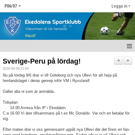
P06/07
Logga in
Hem
Sverige-Peru på lördag!
<
>
2018-06-05 21:54
Nyheter
Nu på lördag 9/6 drar vi till Göteborg och nya Ullevi för att heja på
herrlandslaget i deras genrep inför VM i Ryssland!
Kalender
Gäller alla ni som är anmälda.
Matcher
Tidsplan:
14.00 Avresa från IP i Ekedalen.
Truppen
C:a 16.00 Vi äter tillsammans på t.ex Mc Donalds. Var och en betalar för
sig.
Bildgalleri
Efter maten drar vi oss gemensamt uppåt nya Ullevi där det finns en fan-
Dokument
zone med hoppborg, ansiktsmålning mm. Sedan går vi in på Ullevi och