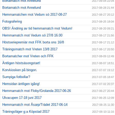
Bortamatch mot Annelund
2017-09-04 22:04
Bortamatch mot Annelund
2017-08-28 21:44
Hemmamatchen mot Vedum sö 2017-08-27
2017-08-27 20:12
Fotografering
2017-08-25 18:04
OBS! Ändring av tid hemmamatch mot Vedum!
2017-08-20 09:21
Hemmamatch mot Vedum sö 27/8 16.00
2017-08-17 21:56
Höstseriepremiär mot FFK borta ons 16/8
2017-08-17 21:12
Träningsmatch mot Vreten 13/8 2017
2017-08-17 20:50
Bortamatcher mot Vreten och FFK
2017-08-09 12:49
Äntligen höstsäsongstart!
2017-08-07 18:51
Korvkiosken på bingon.
2017-07-07 19:12
Sumpiga fotbollar?
2017-07-05 18:47
Hemsidan äntligen igång!
2017-07-02 20:37
Hemmamatch mot Floby/Grolanda 2017-06-26
2017-06-27 20:44
Ulvacupen 17-18 juni 2017
2017-06-25 12:09
Hemmamatch mot Åsarp/Trädet 2017-06-14
2017-06-25 11:30
Träningsläger g:a Köpstad 2017
2017-06-10 11:16