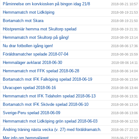
Påminnelse om korvkiosken på bingon idag 21/8
2018-08-21 10:57
Hemmamatch mot Lidköping
2018-08-19 21:53
Bortamatch mot Skara
2018-08-19 21:50
Höstpremiär hemma mot Skultorp spelad
2018-08-19 21:31
Hemmamatch mot Skultorp på gång!
2018-08-09 13:14
Nu drar fotbollen igång igen!
2018-08-06 17:36
Föräldramatcher spelade 2018-07-04
2018-08-06 15:59
Hemmaläger avklarat 2018-06-30
2018-08-06 14:11
Hemmamatch mot FFK spelad 2018-06-28
2018-08-06 14:04
Bortamatch mot IFK Falköping spelad 2018-06-19
2018-08-06 13:54
Ulvacupen spelad 2018-06-16
2018-08-06 13:44
Hemmamatch mot IFK Tidaholm spelad 2018-06-13
2018-08-06 13:31
Bortamatch mot IFK Skövde spelad 2018-06-10
2018-08-06 13:14
Sverige-Peru spelad 2018-06-09
2018-08-06 13:06
Hemmamatch mot Lidköping grön spelad 2018-06-03
2018-08-06 12:53
Ändring träning nästa vecka (v. 27) med föräldramatch.
2018-06-27 22:13
Mer info om hemmalägret
2018-06-27 22:02