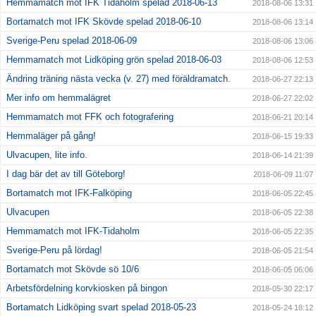
Hemmamatch mot IFK Tidaholm spelad 2018-06-13
2018-08-06 13:31
Bortamatch mot IFK Skövde spelad 2018-06-10
2018-08-06 13:14
Sverige-Peru spelad 2018-06-09
2018-08-06 13:06
Hemmamatch mot Lidköping grön spelad 2018-06-03
2018-08-06 12:53
Ändring träning nästa vecka (v. 27) med föräldramatch.
2018-06-27 22:13
Mer info om hemmalägret
2018-06-27 22:02
Hemmamatch mot FFK och fotografering
2018-06-21 20:14
Hemmaläger på gång!
2018-06-15 19:33
Ulvacupen, lite info.
2018-06-14 21:39
I dag bär det av till Göteborg!
2018-06-09 11:07
Bortamatch mot IFK-Falköping
2018-06-05 22:45
Ulvacupen
2018-06-05 22:38
Hemmamatch mot IFK-Tidaholm
2018-06-05 22:35
Sverige-Peru på lördag!
2018-06-05 21:54
Bortamatch mot Skövde sö 10/6
2018-06-05 06:06
Arbetsfördelning korvkiosken på bingon
2018-05-30 22:17
Bortamatch Lidköping svart spelad 2018-05-23
2018-05-24 18:12