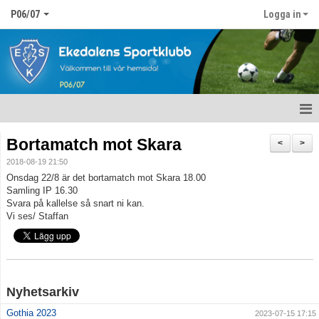
P06/07
Logga in
Hem
Bortamatch mot Skara
<
>
2018-08-19 21:50
Nyheter
Onsdag 22/8 är det bortamatch mot Skara 18.00
Samling IP 16.30
Kalender
Svara på kallelse så snart ni kan.
Vi ses/ Staffan
Matcher
Truppen
Bildgalleri
Nyhetsarkiv
Gothia 2023
2023-07-15 17:15
Dokument