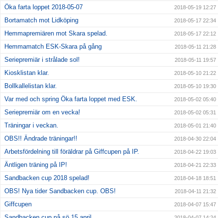
Öka farta loppet 2018-05-07
2018-05-19 12:27
Bortamatch mot Lidköping
2018-05-17 22:34
Hemmapremiären mot Skara spelad.
2018-05-17 22:12
Hemmamatch ESK-Skara på gång
2018-05-11 21:28
Seriepremiär i strålade sol!
2018-05-11 19:57
Kiosklistan klar.
2018-05-10 21:22
Bollkallelistan klar.
2018-05-10 19:30
Var med och spring Öka farta loppet med ESK.
2018-05-02 05:40
Seriepremiär om en vecka!
2018-05-02 05:31
Träningar i veckan.
2018-05-01 21:40
OBS!! Ändrade träningar!!
2018-04-30 22:04
Arbetsfördelning till föräldrar på Giffcupen på IP.
2018-04-22 19:03
Äntligen träning på IP!
2018-04-21 22:33
Sandbacken cup 2018 spelad!
2018-04-18 18:51
OBS! Nya tider Sandbacken cup. OBS!
2018-04-11 21:32
Giffcupen
2018-04-07 15:47
Sandbacken cup på sö 15 april.
2018-04-07 14:24