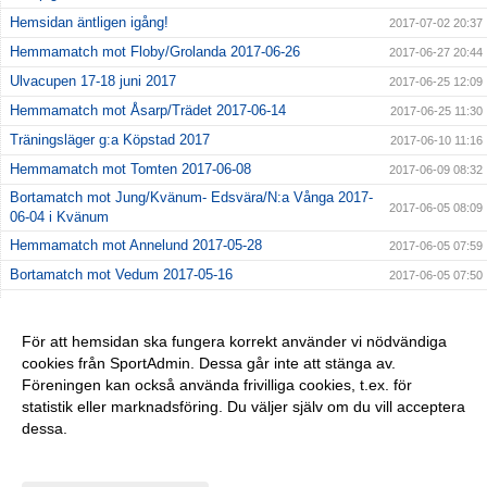
Hemsidan äntligen igång!
2017-07-02 20:37
Hemmamatch mot Floby/Grolanda 2017-06-26
2017-06-27 20:44
Ulvacupen 17-18 juni 2017
2017-06-25 12:09
Hemmamatch mot Åsarp/Trädet 2017-06-14
2017-06-25 11:30
Träningsläger g:a Köpstad 2017
2017-06-10 11:16
Hemmamatch mot Tomten 2017-06-08
2017-06-09 08:32
Bortamatch mot Jung/Kvänum- Edsvära/N:a Vånga 2017-
2017-06-05 08:09
06-04 i Kvänum
Hemmamatch mot Annelund 2017-05-28
2017-06-05 07:59
Bortamatch mot Vedum 2017-05-16
2017-06-05 07:50
Hemmamatch mot FFK 2017-05-14
2017-06-05 07:40
Seriepremiär! 2017-05-03 i Grolanda
2017-06-05 07:27
För att hemsidan ska fungera korrekt använder vi nödvändiga
cookies från SportAdmin. Dessa går inte att stänga av.
Giffcupen 2017-04-29
2017-06-04 11:52
Föreningen kan också använda frivilliga cookies, t.ex. för
Sandbacken Cup 2017-04-17
2017-04-19 21:23
statistik eller marknadsföring. Du väljer själv om du vill acceptera
dessa.
Anpassa dina val
Cookie-inställningar
Gå till Webbversion