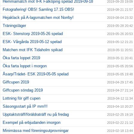
Hemmamatch mot IFK Falköping spelad 2019-09-18
2019-09-20 19:09
Fotografering! OBS! Samling 17.15 OBS!
2019-08-21 21:57
Hejaklack på A-lagsmatchen mot Norrby!
2019-08-04 23:32
Träningsläger
2019-05-28 20:42
ESK- Stenstorp 2019-05-26 spelad
2019-05-26 20:53
ESK- Vårgårda 2019-05-12 spelad
2019-05-12 21:21
Matchen mot IFK Tidaholm spikad
2019-05-11 20:51
Öka farta loppet 2019
2019-05-11 20:41
Öka farta loppet i morgon
2019-05-05 20:56
Åsarp/Trädet- ESK 2019-05-05 spelad
2019-05-05 19:48
Giffcupen 2019
2019-04-29 17:45
Giffcupen söndag 2019
2019-04-27 21:14
Lottning för giff cupen
2019-04-12 11:34
Säsongsstart på IP mm!!!
2019-04-10 20:27
Upptaktsträff/föräldraträff nu på fredag
2019-02-25 19:19
Exempel på erbjudanden imorgon
2019-02-22 21:12
Minimässa med föreningsutprovningar
2019-02-18 13:44