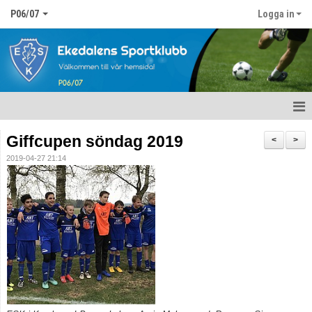
P06/07
Logga in
Hem
Giffcupen söndag 2019
<
>
2019-04-27 21:14
Nyheter
Kalender
Matcher
Truppen
Bildgalleri
Dokument