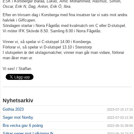
ESK i Korsberga! Baraa, Lukas, Amir, Mohammed, Rasmus, Simon,
Oscar, Erik N, Dag, Anton, Erik Ö, Ibra.
Kontakt
Efter en trivsam dag i Korsberga med fina insatser tar vi sats mot andra
halvlek i Giffcupen.
Söndagen startar i Norra Fågelås med kvalmatch om C eller D-slutspel.
Vi möter IFK Skövde 8.50. Samling 8.00 i Norra Fågelås.
Vinner vi, så spelar vi C-slutspel 14.00 i Korsberga.
Förlorar vi, så spelar vi D-slutspel 13.10 i Stenstorp
I slutspelen är det utslagsmatcher, vinner man går man vidare, förlorar
man åker man ur.
Vi ses! / Staffan
Nyhetsarkiv
Gothia 2023
2023-07-15 17:15
Seger mot Norrby
2022-07-03 21:38
Bra vecka gav 6 poäng
2022-05-31 09:58
Säker seger mot Lidköping fk
2022-05-24 22:22