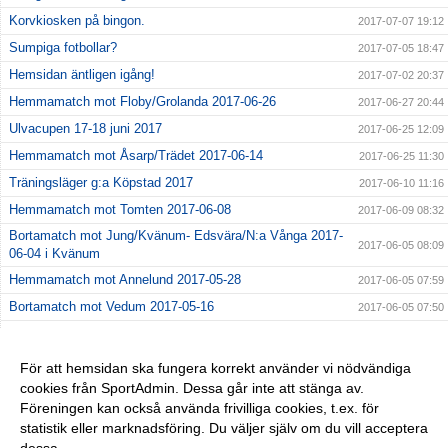
Korvkiosken på bingon.
2017-07-07 19:12
Sumpiga fotbollar?
2017-07-05 18:47
Hemsidan äntligen igång!
2017-07-02 20:37
Hemmamatch mot Floby/Grolanda 2017-06-26
2017-06-27 20:44
Ulvacupen 17-18 juni 2017
2017-06-25 12:09
Hemmamatch mot Åsarp/Trädet 2017-06-14
2017-06-25 11:30
Träningsläger g:a Köpstad 2017
2017-06-10 11:16
Hemmamatch mot Tomten 2017-06-08
2017-06-09 08:32
Bortamatch mot Jung/Kvänum- Edsvära/N:a Vånga 2017-
2017-06-05 08:09
06-04 i Kvänum
Hemmamatch mot Annelund 2017-05-28
2017-06-05 07:59
Bortamatch mot Vedum 2017-05-16
2017-06-05 07:50
Hemmamatch mot FFK 2017-05-14
2017-06-05 07:40
Seriepremiär! 2017-05-03 i Grolanda
2017-06-05 07:27
För att hemsidan ska fungera korrekt använder vi nödvändiga
cookies från SportAdmin. Dessa går inte att stänga av.
Giffcupen 2017-04-29
2017-06-04 11:52
Föreningen kan också använda frivilliga cookies, t.ex. för
Sandbacken Cup 2017-04-17
2017-04-19 21:23
statistik eller marknadsföring. Du väljer själv om du vill acceptera