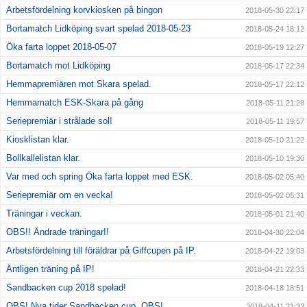
Arbetsfördelning korvkiosken på bingon
2018-05-30 22:17
Bortamatch Lidköping svart spelad 2018-05-23
2018-05-24 18:12
Öka farta loppet 2018-05-07
2018-05-19 12:27
Bortamatch mot Lidköping
2018-05-17 22:34
Hemmapremiären mot Skara spelad.
2018-05-17 22:12
Hemmamatch ESK-Skara på gång
2018-05-11 21:28
Seriepremiär i strålade sol!
2018-05-11 19:57
Kiosklistan klar.
2018-05-10 21:22
Bollkallelistan klar.
2018-05-10 19:30
Var med och spring Öka farta loppet med ESK.
2018-05-02 05:40
Seriepremiär om en vecka!
2018-05-02 05:31
Träningar i veckan.
2018-05-01 21:40
OBS!! Ändrade träningar!!
2018-04-30 22:04
Arbetsfördelning till föräldrar på Giffcupen på IP.
2018-04-22 19:03
Äntligen träning på IP!
2018-04-21 22:33
Sandbacken cup 2018 spelad!
2018-04-18 18:51
OBS! Nya tider Sandbacken cup. OBS!
2018-04-11 21:32