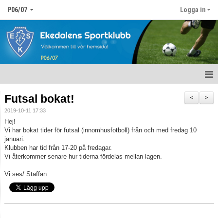
P06/07
Logga in
Hem
Futsal bokat!
<
>
2019-10-11 17:33
Nyheter
Hej!
Vi har bokat tider för futsal (innomhusfotboll) från och med fredag 10
Kalender
januari.
Klubben har tid från 17-20 på fredagar.
Matcher
Vi återkommer senare hur tiderna fördelas mellan lagen.
Vi ses/ Staffan
Truppen
Bildgalleri
Dokument