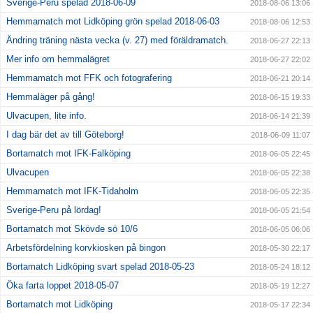
Sverige-Peru spelad 2018-06-09
2018-08-06 13:06
Hemmamatch mot Lidköping grön spelad 2018-06-03
2018-08-06 12:53
Ändring träning nästa vecka (v. 27) med föräldramatch.
2018-06-27 22:13
Mer info om hemmalägret
2018-06-27 22:02
Hemmamatch mot FFK och fotografering
2018-06-21 20:14
Hemmaläger på gång!
2018-06-15 19:33
Ulvacupen, lite info.
2018-06-14 21:39
I dag bär det av till Göteborg!
2018-06-09 11:07
Bortamatch mot IFK-Falköping
2018-06-05 22:45
Ulvacupen
2018-06-05 22:38
Hemmamatch mot IFK-Tidaholm
2018-06-05 22:35
Sverige-Peru på lördag!
2018-06-05 21:54
Bortamatch mot Skövde sö 10/6
2018-06-05 06:06
Arbetsfördelning korvkiosken på bingon
2018-05-30 22:17
Bortamatch Lidköping svart spelad 2018-05-23
2018-05-24 18:12
Öka farta loppet 2018-05-07
2018-05-19 12:27
Bortamatch mot Lidköping
2018-05-17 22:34