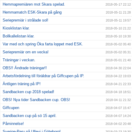
Hemmapremiären mot Skara spelad.
2018-05-17 22:12
Hemmamatch ESK-Skara på gång
2018-05-11 21:28
Seriepremiär i strålade sol!
2018-05-11 19:57
Kiosklistan klar.
2018-05-10 21:22
Bollkallelistan klar.
2018-05-10 19:30
Var med och spring Öka farta loppet med ESK.
2018-05-02 05:40
Seriepremiär om en vecka!
2018-05-02 05:31
Träningar i veckan.
2018-05-01 21:40
OBS!! Ändrade träningar!!
2018-04-30 22:04
Arbetsfördelning till föräldrar på Giffcupen på IP.
2018-04-22 19:03
Äntligen träning på IP!
2018-04-21 22:33
Sandbacken cup 2018 spelad!
2018-04-18 18:51
OBS! Nya tider Sandbacken cup. OBS!
2018-04-11 21:32
Giffcupen
2018-04-07 15:47
Sandbacken cup på sö 15 april.
2018-04-07 14:24
Påminnelse!
2018-04-02 20:48
Sverige-Peru på Ullevi i Göteborg!
2018-03-23 19:30