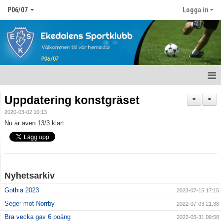
P06/07
Logga in
Hem
Uppdatering konstgräset
<
>
2020-03-02 10:13
Nyheter
Nu är även 13/3 klart.
Kalender
Matcher
Nyhetsarkiv
Truppen
Gothia 2023
2023-07-15 17:15
Bildgalleri
Seger mot Norrby
2022-07-03 21:38
Bra vecka gav 6 poäng
2022-05-31 09:58
Dokument