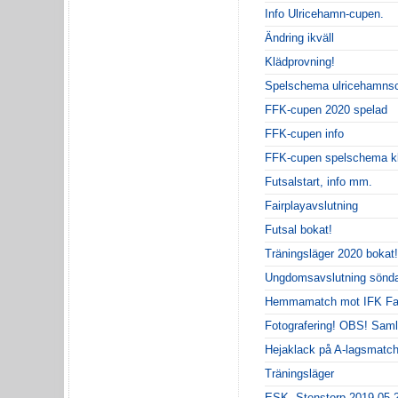
Info Ulricehamn-cupen.
Ändring ikväll
Klädprovning!
Spelschema ulricehamns
FFK-cupen 2020 spelad
FFK-cupen info
FFK-cupen spelschema kl
Futsalstart, info mm.
Fairplayavslutning
Futsal bokat!
Träningsläger 2020 bokat!
Ungdomsavslutning sönda
Hemmamatch mot IFK Fal
Fotografering! OBS! Sam
Hejaklack på A-lagsmatch
Träningsläger
ESK- Stenstorp 2019-05-