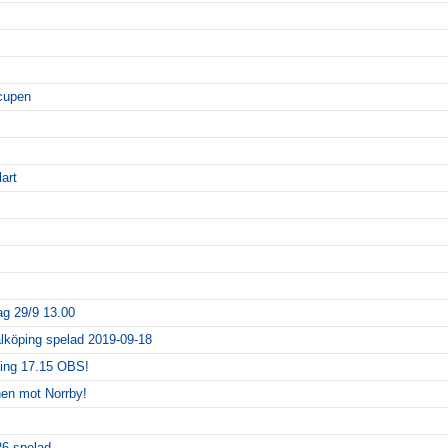
cupen
art
g 29/9 13.00
köping spelad 2019-09-18
ling 17.15 OBS!
en mot Norrby!
26 spelad