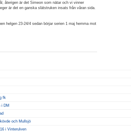
ål, återigen är det Simeon som nätar och vi vinner
ger är det en ganska slätstruken insats från våran sida.
pen helgen 23-24/4 sedan börjar serien 1 maj hemma mot
g fk
h i DM
ad
kövde och Mullsjö
 16 i Vinterulven