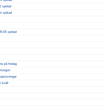
2 spelad
m spikad
05-05 spelad
 nu på fredag
imorgon
utprovningar
i kväll