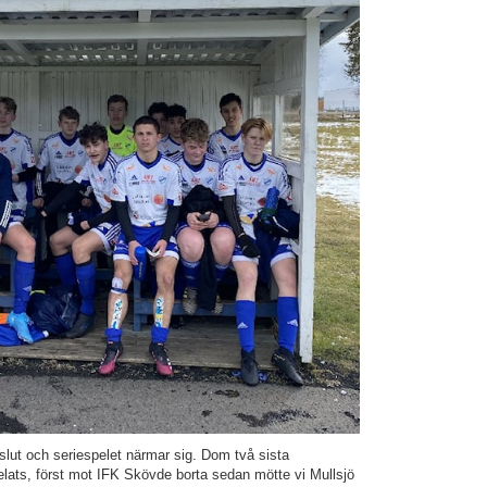
slut och seriespelet närmar sig. Dom två sista
lats, först mot IFK Skövde borta sedan mötte vi Mullsjö