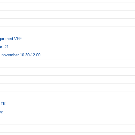
ngar med VFF
r -21
14 november 10.30-12.00
IFK
ag