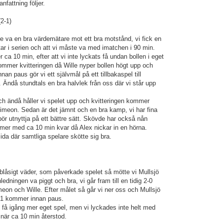
fattning följer.
2-1)
 va en bra värdemätare mot ett bra motstånd, vi fick en
r i serien och att vi måste va med imatchen i 90 min.
 ca 10 min, efter att vi inte lyckats få undan bollen i eget
kommer kvitteringen då Wille nyper bollen högt upp och
nan paus gör vi ett självmål på ett tillbakaspel till
 Ändå stundtals en bra halvlek från oss där vi står upp
och ändå håller vi spelet upp och kvitteringen kommer
Simeon. Sedan är det jämnt och en bra kamp, vi har fina
ör utnyttja på ett bättre sätt. Skövde har också nån
mer med ca 10 min kvar då Alex nickar in en hörna.
ida där samtliga spelare skötte sig bra.
lt blåsigt väder, som påverkade spelet så mötte vi Mullsjö
dningen va piggt och bra, vi går fram till en tidig 2-0
on och Wille. Efter målet så går vi ner oss och Mullsjö
 2-1 kommer innan paus.
i få igång mer eget spel, men vi lyckades inte helt med
 när ca 10 min återstod.