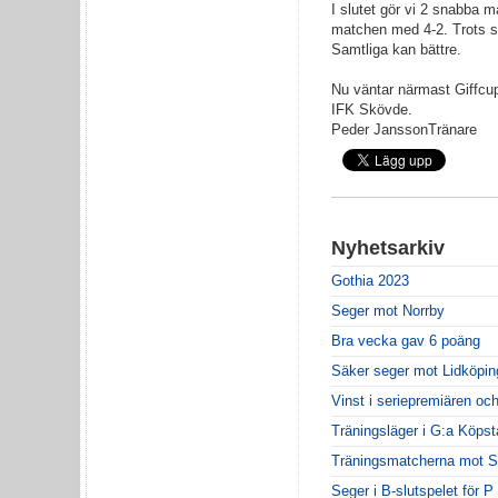
I slutet gör vi 2 snabba m
matchen med 4-2. Trots se
Samtliga kan bättre.
Nu väntar närmast Giffcu
IFK Skövde.
Peder Jansson
Tränare
Nyhetsarkiv
Gothia 2023
Seger mot Norrby
Bra vecka gav 6 poäng
Säker seger mot Lidköpin
Vinst i seriepremiären oc
Träningsläger i G:a Köpst
Träningsmatcherna mot S
Seger i B-slutspelet för P