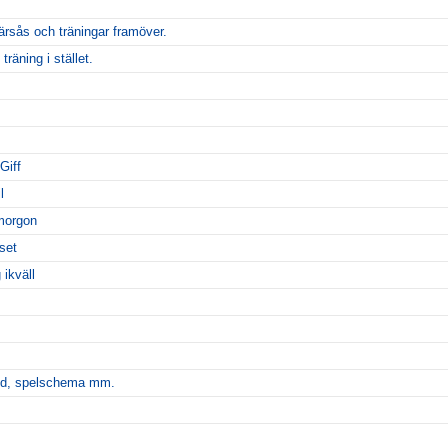
rsås och träningar framöver.
räning i stället.
Giff
l
 morgon
set
 ikväll
id, spelschema mm.