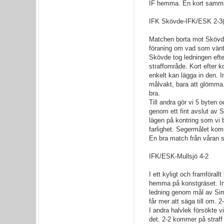
IF hemma. En kort samman
IFK Skövde-IFK/ESK 2-3(
Matchen borta mot Skövde
föraning om vad som vänta
Skövde tog ledningen efter
straffområde. Kort efter 
enkelt kan lägga in den. In
målvakt, bara att glömma.
bra.
Till andra gör vi 5 byten 
genom ett fint avslut av 
lägen på kontring som vi b
farlighet. Segermålet kom
En bra match från våran s
IFK/ESK-Mullsjö 4-2
I ett kyligt och framföral
hemma på konstgräset. Inle
ledning genom mål av Sime
får mer att säga till om.
I andra halvlek försökte v
det. 2-2 kommer på straff